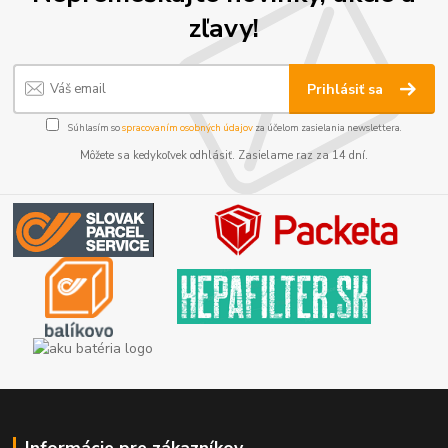
zľavy!
Prihlásiť sa
Súhlasím so
spracovaním osobných údajov
za účelom zasielania newslettera.
Môžete sa kedykoľvek odhlásiť. Zasielame raz za 14 dní.