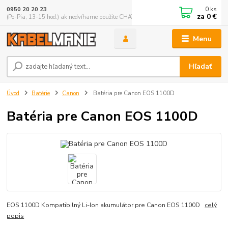
0
ks
0950 20 20 23
za
0 €
(Po-Pia, 13-15 hod.) ak nedvíhame použite CHATBOX
Menu
Hľadať
Úvod
Batérie
Canon
Batéria pre Canon EOS 1100D
Batéria pre Canon EOS 1100D
EOS 1100D Kompatibilný Li-Ion akumulátor pre Canon EOS 1100D
celý
popis