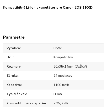
K
ompatibilný Li-Ion akumulátor pre Canon EOS 1100D
Parametre
Výrobca
B&W
Druh
Kompatibilný
Rozmery
50x35x14mm (DxŠxV)
Záruka
24 mesiacov
Kapacita
1100 mAh
Typ článkov
Li-ion
Kompatibilná s napätím
7.2V/7.4V