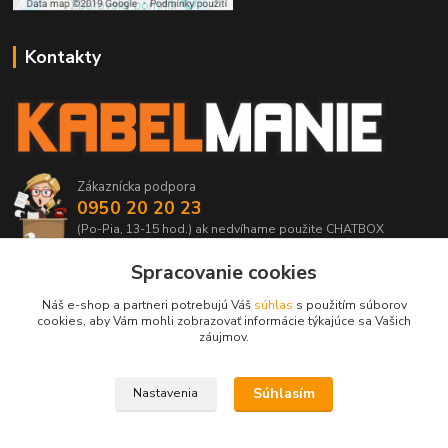
Kontakty
Zákaznícka podpora
0950 20 20 23
(Po-Pia, 13-15 hod.) ak nedvíhame použite CHATBOX
Spracovanie cookies
info@kabelmanie.sk
Náš e-shop a partneri potrebujú Váš
súhlas
s použitím súborov
cookies, aby Vám mohli zobrazovať informácie týkajúce sa Vašich
záujmov.
Súhlasím
Nastavenia
Upravit sběr cookies.