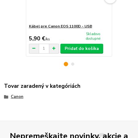
Kábel pre Canon EOS 1100D - USB
Nabíjačka b
Skladovo
5,90 €
19,90 €
dostupné
/
ks
/
k
Pridať do košíka
Tovar zaradený v kategóriách
Canon
Nepremeškajte novinky, akcie a