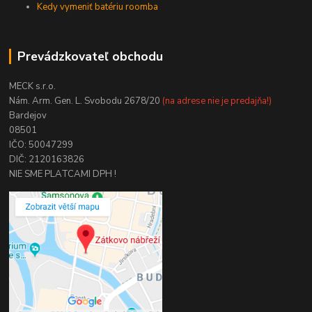
Kedy vymeniť batériu roomba
Prevádzkovateľ obchodu
MECK s.r.o.
Nám. Arm. Gen. L. Svobodu 2678/20
(na adrese nie je predajňa!)
Bardejov
08501
IČO: 50047299
DIČ: 2120163826
NIE SME PLATCAMI DPH !