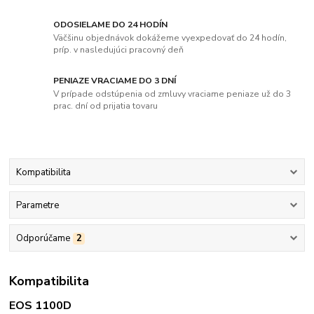
ODOSIELAME DO 24 HODÍN
Väčšinu objednávok dokážeme vyexpedovať do 24 hodín,
príp. v nasledujúci pracovný deň
PENIAZE VRACIAME DO 3 DNÍ
V prípade odstúpenia od zmluvy vraciame peniaze už do 3
prac. dní od prijatia tovaru
Kompatibilita
Parametre
Odporúčame
2
Kompatibilita
EOS 1100D