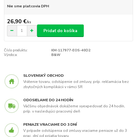
Nie sme platcovia DPH
26,90 €
/
ks
Pridať do košíka
Číslo produktu:
KM-117977-EOS-40D2
Výrobca:
B&W
SLOVENSKÝ OBCHOD
Vrátenie tovaru, odstúpenie od zmluvy, príp. reklamácia bez
zbytočných komplikácii v rámci SR
ODOSIELAME DO 24 HODÍN
Väčšinu objednávok dokážeme vyexpedovať do 24 hodín,
príp. v nasledujúci pracovný deň
PENIAZE VRACIAME DO 3 DNÍ
V prípade odstúpenia od zmluvy vraciame peniaze už do 3
prac. dní od prijatia tovaru