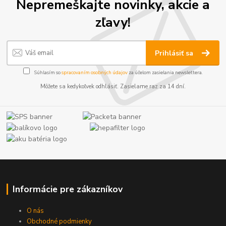
Nepremeškajte novinky, akcie a
zľavy!
Prihlásiť sa
Súhlasím so
spracovaním osobných údajov
za účelom zasielania newslettera.
Môžete sa kedykoľvek odhlásiť. Zasielame raz za 14 dní.
Informácie pre zákazníkov
O nás
Obchodné podmienky