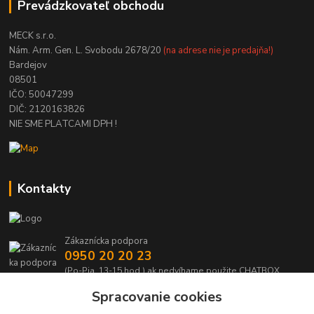
Prevádzkovateľ obchodu
MECK s.r.o.
Nám. Arm. Gen. L. Svobodu 2678/20
(na adrese nie je predajňa!)
Bardejov
08501
IČO: 50047299
DIČ: 2120163826
NIE SME PLATCAMI DPH !
Kontakty
Zákaznícka podpora
0950 20 20 23
(Po-Pia, 13-15 hod.) ak nedvíhame použite CHATBOX
Spracovanie cookies
info@kabelmanie.sk