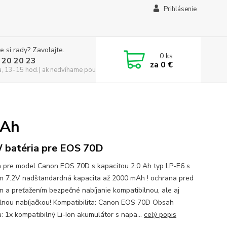
Prihlásenie
e si rady? Zavolajte.
0
ks
 20 20 23
za
0 €
a, 13-15 hod.) ak nedvíhame použite CHATBOX
mAh
batéria pre EOS 70D
a pre model Canon EOS 70D s kapacitou 2.0 Ah typ LP-E6 s
m 7.2V nadštandardná kapacita až 2000 mAh ! ochrana pred
m a preťažením bezpečné nabíjanie kompatibilnou, ale aj
álnou nabíjačkou! Kompatibilita: Canon EOS 70D Obsah
a: 1x kompatibilný Li-Ion akumulátor s napä...
celý popis