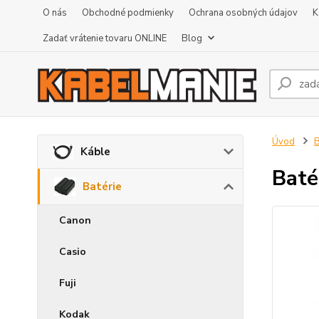
O nás
Obchodné podmienky
Ochrana osobných údajov
K
Zadať vrátenie tovaru ONLINE
Blog
Úvod
B
Káble
Baté
Batérie
Canon
Casio
Fuji
Kodak