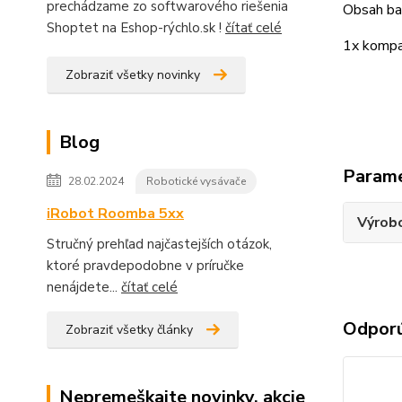
prechádzame zo softwarového riešenia
Obsah bal
Shoptet na Eshop-rýchlo.sk !
čítať celé
1x kompa
Zobraziť všetky novinky
Blog
Param
28.02.2024
Robotické vysávače
iRobot Roomba 5xx
Výrob
Stručný prehľad najčastejších otázok,
ktoré pravdepodobne v príručke
nenájdete...
čítať celé
Odpor
Zobraziť všetky články
Nepremeškajte novinky, akcie