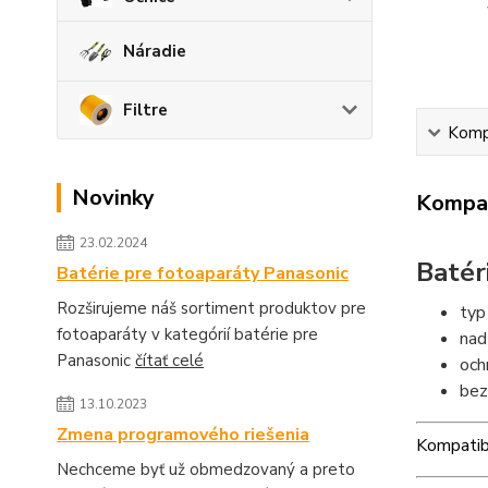
Náradie
Filtre
Kompa
Novinky
Kompat
23.02.2024
Batér
Batérie pre fotoaparáty Panasonic
Rozširujeme náš sortiment produktov pre
typ
fotoaparáty v kategórií batérie pre
nad
Panasonic
čítať celé
och
bez
13.10.2023
Zmena programového riešenia
Kompatib
Nechceme byť už obmedzovaný a preto