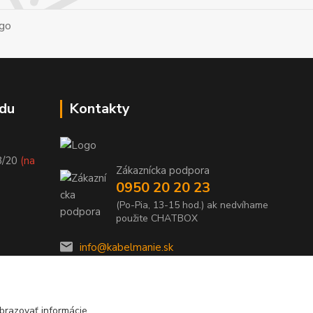
du
Kontakty
8/20
(na
Zákaznícka podpora
0950 20 20 23
(Po-Pia, 13-15 hod.) ak nedvíhame
použite CHATBOX
info@kabelmanie.sk
brazovať informácie