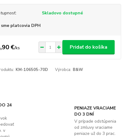
tupnosť:
Skladovo dostupné
 sme platcovia DPH
,90 €
Pridať do košíka
/
ks
roduktu:
KM-106505-70D
Výrobca:
B&W
DO 24
PENIAZE VRACIAME
DO 3 DNÍ
ávok
V prípade odstúpenia
pedovať
od zmluvy vraciame
. v
peniaze už do 3 prac.
covný