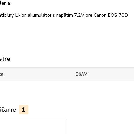
enia:
tibilný Li-Ion akumulátor s napätím 7.2V pre Canon EOS 70D
etre
ca
B&W
účame
1