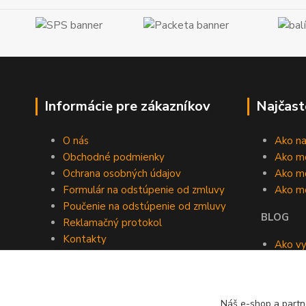
Informácie pre zákazníkov
Najčast
O nás
Ako n
Obchodné podmienky
Ako m
Ochrana osobných údajov
Ako mô
Formulár na odstúpenie od zmluvy
Ako m
Poučenie na odstúpenie od zmluvy
BLOG
Reklamačný protokol
Kontakty
Ako vy
Blog
roomb
Kedy v
Náš e-shop a partn