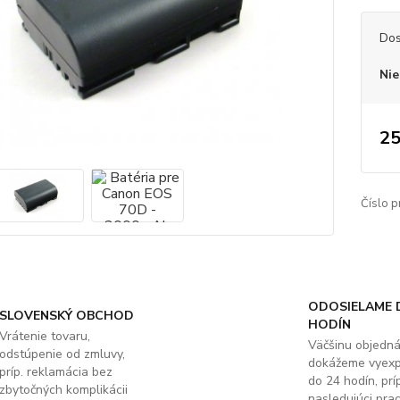
Dos
Nie
25
Číslo p
ODOSIELAME 
SLOVENSKÝ OBCHOD
HODÍN
Vrátenie tovaru,
Väčšinu objedn
odstúpenie od zmluvy,
dokážeme vyex
príp. reklamácia bez
do 24 hodín, príp
zbytočných komplikácii
nasledujúci pra