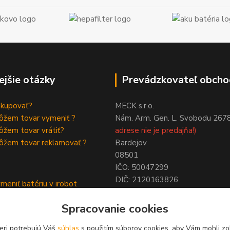
ejšie otázky
Prevádzkovateľ obcho
akupovať?
MECK s.r.o.
ôžem tovar vymeniť ?
Nám. Arm. Gen. L. Svobodu 267
žem tovar vrátiť?
adrese nie je predajňa!)
ôžem tovar reklamovať ?
Bardejov
08501
IČO: 50047299
DIČ: 2120163826
meniť batériu v irobot
NIE SME PLATCAMI DPH !
a
Spracovanie cookies
ymeniť batériu roomba
eri potrebujú Váš
súhlas
s použitím súborov cookies, aby Vám mohli zo