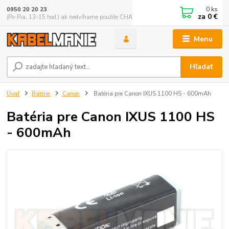
0
ks
0950 20 20 23
za
0 €
(Po-Pia, 13-15 hod.) ak nedvíhame použite CHATBOX
Menu
Hľadať
Úvod
Batérie
Canon
Batéria pre Canon IXUS 1100 HS - 600mAh
Batéria pre Canon IXUS 1100 HS
- 600mAh