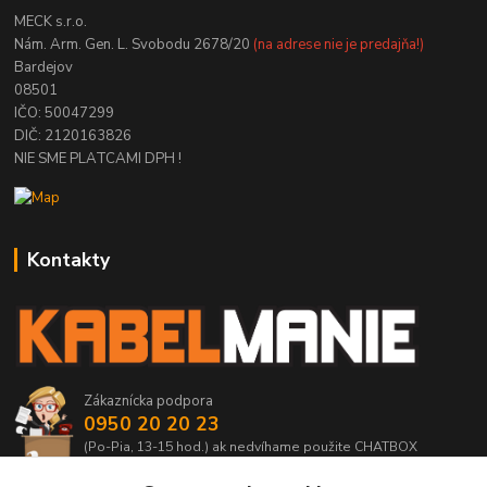
MECK s.r.o.
Nám. Arm. Gen. L. Svobodu 2678/20
(na adrese nie je predajňa!)
Bardejov
08501
IČO: 50047299
DIČ: 2120163826
NIE SME PLATCAMI DPH !
Kontakty
Zákaznícka podpora
0950 20 20 23
(Po-Pia, 13-15 hod.) ak nedvíhame použite CHATBOX