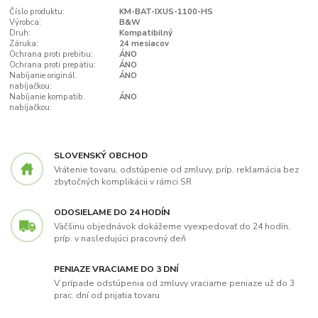
Číslo produktu:
KM-BAT-IXUS-1100-HS
Výrobca:
B&W
Druh:
Kompatibilný
Záruka:
24 mesiacov
Ochrana proti prebitiu:
ÁNO
Ochrana proti prepätiu:
ÁNO
Nabíjanie originál.
ÁNO
nabíjačkou:
Nabíjanie kompatib.
ÁNO
nabíjačkou:
SLOVENSKÝ OBCHOD
Vrátenie tovaru, odstúpenie od zmluvy, príp. reklamácia bez
zbytočných komplikácii v rámci SR
ODOSIELAME DO 24 HODÍN
Väčšinu objednávok dokážeme vyexpedovať do 24 hodín,
príp. v nasledujúci pracovný deň
PENIAZE VRACIAME DO 3 DNÍ
V prípade odstúpenia od zmluvy vraciame peniaze už do 3
prac. dní od prijatia tovaru