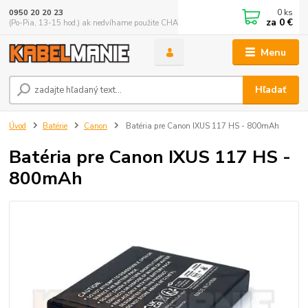
0
ks
0950 20 20 23
za
0 €
(Po-Pia, 13-15 hod.) ak nedvíhame použite CHATBOX
Menu
Hľadať
Úvod
Batérie
Canon
Batéria pre Canon IXUS 117 HS - 800mAh
Batéria pre Canon IXUS 117 HS -
800mAh