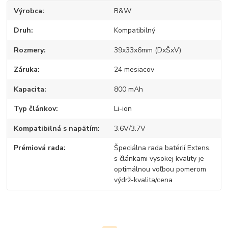
Výrobca
B&W
Druh
Kompatibilný
Rozmery
39x33x6mm (DxŠxV)
Záruka
24 mesiacov
Kapacita
800 mAh
Typ článkov
Li-ion
Kompatibilná s napätím
3.6V/3.7V
Prémiová rada
Špeciálna rada batérií Extens.
s článkami vysokej kvality je
optimálnou voľbou pomerom
výdrž-kvalita/cena