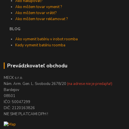
Ako nakupovať?
Ako môžem tovar vymeniť ?
Ako môžem tovar vrátiť?
Ako môžem tovar reklamovať ?
BLOG
Ako vymeniť batériu v irobot roomba
Kedy vymeniť batériu roomba
Prevádzkovateľ obchodu
MECK s.r.o.
Nám. Arm. Gen. L. Svobodu 2678/20
(na adrese nie je predajňa!)
Bardejov
08501
IČO: 50047299
DIČ: 2120163826
NIE SME PLATCAMI DPH !