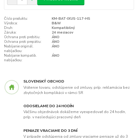
Číslo produktu:
KM-BAT-IXUS-117-HS
Výrobca:
B&W
Druh:
Kompatibilný
Záruka:
24 mesiacov
Ochrana proti prebitiu:
ÁNO
Ochrana proti prepätiu:
ÁNO
Nabíjanie originál.
ÁNO
nabíjačkou:
Nabíjanie kompatib.
ÁNO
nabíjačkou:
SLOVENSKÝ OBCHOD
Vrátenie tovaru, odstúpenie od zmluvy, príp. reklamácia bez
zbytočných komplikácii v rámci SR
ODOSIELAME DO 24 HODÍN
Väčšinu objednávok dokážeme vyexpedovať do 24 hodín,
príp. v nasledujúci pracovný deň
PENIAZE VRACIAME DO 3 DNÍ
V prípade odstúpenia od zmluvy vraciame peniaze už do 3