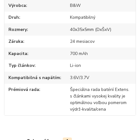
Výrobca
B&W
Druh
Kompatibilný
Rozmery
40x35x5mm (DxŠxV)
Záruka
24 mesiacov
Kapacita
700 mAh
Typ článkov
Li-ion
Kompatibilná s napätím
3.6V/3.7V
Prémiová rada
Špeciálna rada batérií Extens.
s článkami vysokej kvality je
optimálnou voľbou pomerom
výdrž-kvalita/cena