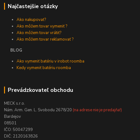
Najčastejšie otázky
Ako nakupovať?
Ako môžem tovar vymeniť ?
Ako môžem tovar vrátiť?
Ako môžem tovar reklamovať ?
BLOG
Ako vymeniť batériu v irobot roomba
Kedy vymeniť batériu roomba
Prevádzkovateľ obchodu
MECK s.r.o.
Nám. Arm. Gen. L. Svobodu 2678/20
(na adrese nie je predajňa!)
Bardejov
08501
IČO: 50047299
DIČ: 2120163826