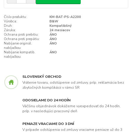
Číslo produktu:
KM-BAT-PS-A2200
Výrobca:
B&W
Druh:
Kompatibilný
Záruka:
24 mesiacov
Ochrana proti prebitiu:
ÁNO
Ochrana proti prepätiu:
ÁNO
Nabíjanie originál.
ÁNO
nabíjačkou:
Nabíjanie kompatib.
ÁNO
nabíjačkou:
SLOVENSKÝ OBCHOD
Vrátenie tovaru, odstúpenie od zmluvy, príp. reklamácia bez
zbytočných komplikácii v rámci SR
ODOSIELAME DO 24 HODÍN
Väčšinu objednávok dokážeme vyexpedovať do 24 hodín,
príp. v nasledujúci pracovný deň
PENIAZE VRACIAME DO 3 DNÍ
V prípade odstúpenia od zmluvy vraciame peniaze už do 3