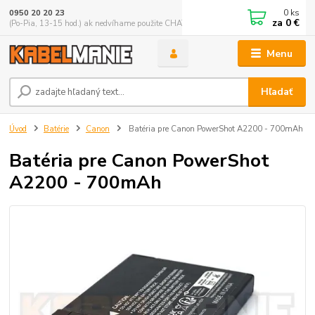
0
ks
0950 20 20 23
za
0 €
(Po-Pia, 13-15 hod.) ak nedvíhame použite CHATBOX
Menu
Hľadať
Úvod
Batérie
Canon
Batéria pre Canon PowerShot A2200 - 700mAh
Batéria pre Canon PowerShot
A2200 - 700mAh