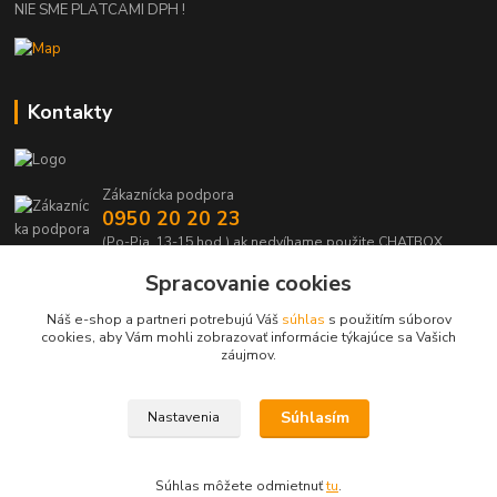
NIE SME PLATCAMI DPH !
Kontakty
Zákaznícka podpora
0950 20 20 23
(Po-Pia, 13-15 hod.) ak nedvíhame použite CHATBOX
Spracovanie cookies
info@kabelmanie.sk
Náš e-shop a partneri potrebujú Váš
súhlas
s použitím súborov
cookies, aby Vám mohli zobrazovať informácie týkajúce sa Vašich
záujmov.
Súhlasím
Nastavenia
Upravit sběr cookies.
Súhlas môžete odmietnuť
tu
.