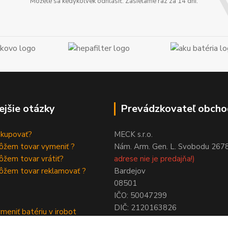
Môžete sa kedykoľvek odhlásiť. Zasielame raz za 14 dní.
ejšie otázky
Prevádzkovateľ obcho
akupovať?
MECK s.r.o.
ôžem tovar vymeniť ?
Nám. Arm. Gen. L. Svobodu 267
žem tovar vrátiť?
adrese nie je predajňa!)
ôžem tovar reklamovať ?
Bardejov
08501
IČO: 50047299
DIČ: 2120163826
meniť batériu v irobot
NIE SME PLATCAMI DPH !
a