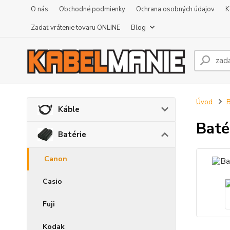
O nás
Obchodné podmienky
Ochrana osobných údajov
K
Zadať vrátenie tovaru ONLINE
Blog
Úvod
B
Káble
Baté
Batérie
Canon
Casio
Fuji
Kodak