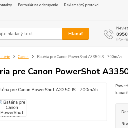
ontakty
Formulár na odstúpenie
Reklamačný protokol
Neviet
Hľadať
0950
(Po-Pi
atérie
Canon
Batéria pre Canon PowerShot A3350 IS - 700mAh
ria pre Canon PowerShot A335
PowerS
kapaci
Dos
Nie