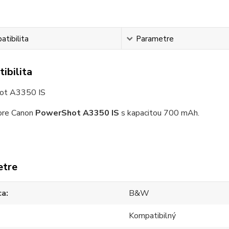
tibilita
Parametre
ibilita
ot A3350 IS
re Canon
PowerShot A3350 IS
s kapacitou 700 mAh.
etre
ca
B&W
Kompatibilný