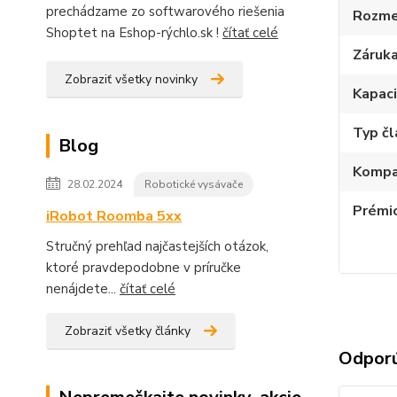
prechádzame zo softwarového riešenia
Rozme
Shoptet na Eshop-rýchlo.sk !
čítať celé
Záruk
Zobraziť všetky novinky
Kapac
Typ č
Blog
Kompat
28.02.2024
Robotické vysávače
Prémi
iRobot Roomba 5xx
Stručný prehľad najčastejších otázok,
ktoré pravdepodobne v príručke
nenájdete...
čítať celé
Zobraziť všetky články
Odpor