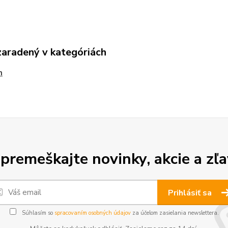
zaradený v kategóriách
n
premeškajte novinky, akcie a zľa
Prihlásiť sa
Súhlasím so
spracovaním osobných údajov
za účelom zasielania newslettera.