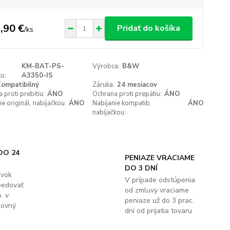
,90 €
Pridať do košíka
/
ks
KM-BAT-PS-
Výrobca:
B&W
u:
A3350-IS
ompatibilný
Záruka:
24 mesiacov
 proti prebitiu:
ÁNO
Ochrana proti prepätiu:
ÁNO
ie originál. nabíjačkou:
ÁNO
Nabíjanie kompatib.
ÁNO
nabíjačkou:
DO 24
PENIAZE VRACIAME
DO 3 DNÍ
ávok
V prípade odstúpenia
pedovať
od zmluvy vraciame
. v
peniaze už do 3 prac.
covný
dní od prijatia tovaru