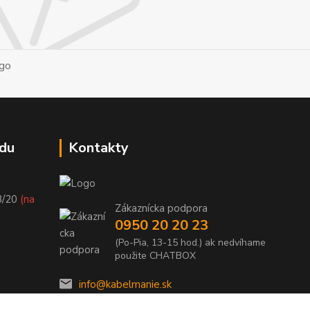
du
Kontakty
8/20
(na
Zákaznícka podpora
0950 20 20 23
(Po-Pia, 13-15 hod.) ak nedvíhame
použite CHATBOX
info@kabelmanie.sk