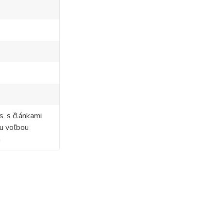
s. s článkami
ou voľbou
a