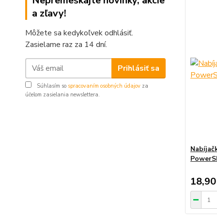
Nepremeškajte novinky, akcie
a zľavy!
Môžete sa kedykoľvek odhlásiť.
Zasielame raz za 14 dní.
Prihlásiť sa
Súhlasím so
spracovaním osobných údajov
za
účelom zasielania newslettera.
Nabíjač
PowerSh
18,90