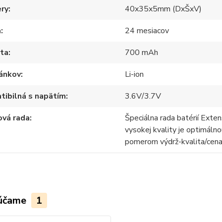
ry
40x35x5mm (DxŠxV)
a
24 mesiacov
ita
700 mAh
lánkov
Li-ion
ibilná s napätím
3.6V/3.7V
ová rada
Špeciálna rada batérií Exten
vysokej kvality je optimáln
pomerom výdrž-kvalita/cen
účame
1