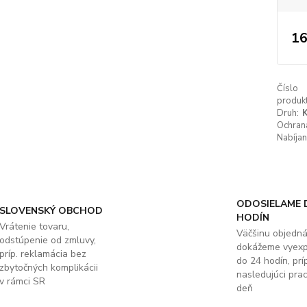
16
Číslo
produkt
Druh:
K
Ochrana
Nabíjan
ODOSIELAME 
SLOVENSKÝ OBCHOD
HODÍN
Vrátenie tovaru,
Väčšinu objedn
odstúpenie od zmluvy,
dokážeme vyex
príp. reklamácia bez
do 24 hodín, príp
zbytočných komplikácii
nasledujúci pra
v rámci SR
deň