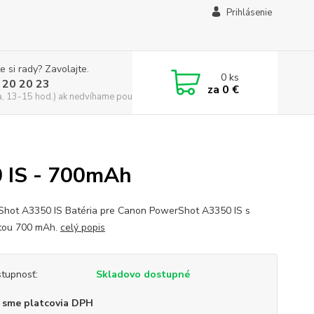
Prihlásenie
e si rady? Zavolajte.
0
ks
 20 20 23
za
0 €
a, 13-15 hod.) ak nedvíhame použite CHATBOX
0 IS - 700mAh
hot A3350 IS Batéria pre Canon PowerShot A3350 IS s
tou 700 mAh.
celý popis
tupnosť:
Skladovo dostupné
 sme platcovia DPH