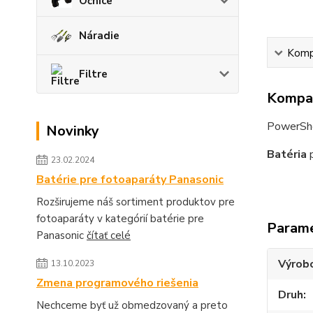
Očnice
Náradie
Kompa
Filtre
Kompat
PowerSh
Novinky
Batéria
p
23.02.2024
Batérie pre fotoaparáty Panasonic
Rozširujeme náš sortiment produktov pre
fotoaparáty v kategórií batérie pre
Param
Panasonic
čítať celé
Výrob
13.10.2023
Zmena programového riešenia
Druh
Nechceme byť už obmedzovaný a preto