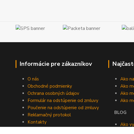
Informácie pre zákazníkov
Najčast
O nás
Ako n
Obchodné podmienky
Ako m
Ochrana osobných údajov
Ako mô
Formulár na odstúpenie od zmluvy
Ako m
Poučenie na odstúpenie od zmluvy
BLOG
Reklamačný protokol
Kontakty
Ako vy
Blog
roomb