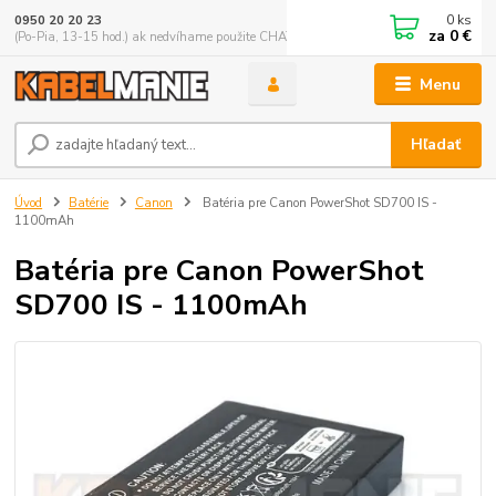
0
ks
0950 20 20 23
za
0 €
(Po-Pia, 13-15 hod.) ak nedvíhame použite CHATBOX
Menu
Hľadať
Úvod
Batérie
Canon
Batéria pre Canon PowerShot SD700 IS -
1100mAh
Batéria pre Canon PowerShot
SD700 IS - 1100mAh