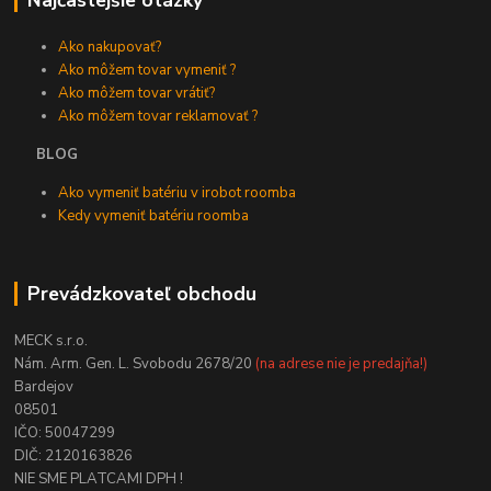
Najčastejšie otázky
Ako nakupovať?
Ako môžem tovar vymeniť ?
Ako môžem tovar vrátiť?
Ako môžem tovar reklamovať ?
BLOG
Ako vymeniť batériu v irobot roomba
Kedy vymeniť batériu roomba
Prevádzkovateľ obchodu
MECK s.r.o.
Nám. Arm. Gen. L. Svobodu 2678/20
(na adrese nie je predajňa!)
Bardejov
08501
IČO: 50047299
DIČ: 2120163826
NIE SME PLATCAMI DPH !