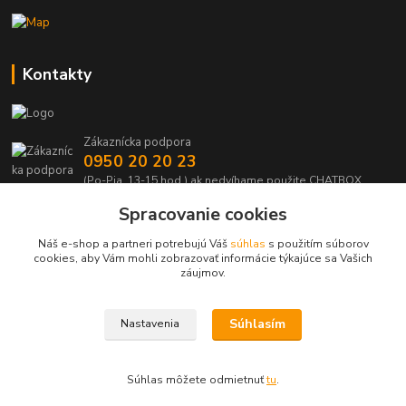
Kontakty
Zákaznícka podpora
0950 20 20 23
(Po-Pia, 13-15 hod.) ak nedvíhame použite CHATBOX
Spracovanie cookies
info@kabelmanie.sk
Náš e-shop a partneri potrebujú Váš
súhlas
s použitím súborov
cookies, aby Vám mohli zobrazovať informácie týkajúce sa Vašich
záujmov.
Súhlasím
Nastavenia
Upravit sběr cookies.
Súhlas môžete odmietnuť
tu
.
Vytvorené na
Eshop-rychlo.sk