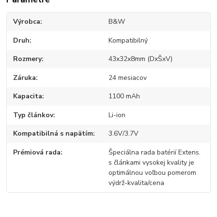
Výrobca
B&W
Druh
Kompatibilný
Rozmery
43x32x8mm (DxŠxV)
Záruka
24 mesiacov
Kapacita
1100 mAh
Typ článkov
Li-ion
Kompatibilná s napätím
3.6V/3.7V
Prémiová rada
Špeciálna rada batérií Extens.
s článkami vysokej kvality je
optimálnou voľbou pomerom
výdrž-kvalita/cena