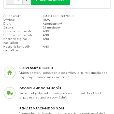
Číslo produktu:
KM-BAT-PS-SD700-IS
Výrobca:
B&W
Druh:
Kompatibilný
Záruka:
24 mesiacov
Ochrana proti prebitiu:
ÁNO
Ochrana proti prepätiu:
ÁNO
Nabíjanie originál.
ÁNO
nabíjačkou:
Nabíjanie kompatib.
ÁNO
nabíjačkou:
SLOVENSKÝ OBCHOD
Vrátenie tovaru, odstúpenie od zmluvy, príp. reklamácia bez
zbytočných komplikácii v rámci SR
ODOSIELAME DO 24 HODÍN
Väčšinu objednávok dokážeme vyexpedovať do 24 hodín,
príp. v nasledujúci pracovný deň
PENIAZE VRACIAME DO 3 DNÍ
V prípade odstúpenia od zmluvy vraciame peniaze už do 3