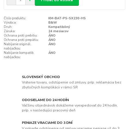
Číslo produktu:
KM-BAT-PS-SX230-HS
Výrobca:
B&W
Druh:
Kompatibilný
Záruka:
24 mesiacov
Ochrana proti prebitiu:
ÁNO
Ochrana proti prepätiu:
ÁNO
Nabíjanie originál.
ÁNO
nabíjačkou:
Nabíjanie kompatib.
ÁNO
nabíjačkou:
SLOVENSKÝ OBCHOD
Vrátenie tovaru, odstúpenie od zmluvy, príp. reklamácia bez
zbytočných komplikácii v rámci SR
ODOSIELAME DO 24 HODÍN
Väčšinu objednávok dokážeme vyexpedovať do 24 hodín,
príp. v nasledujúci pracovný deň
PENIAZE VRACIAME DO 3 DNÍ
V prípade odstúpenia od zmluvy vraciame peniaze už do 3