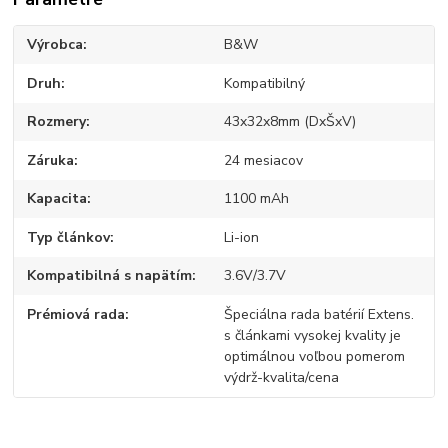
Výrobca
B&W
Druh
Kompatibilný
Rozmery
43x32x8mm (DxŠxV)
Záruka
24 mesiacov
Kapacita
1100 mAh
Typ článkov
Li-ion
Kompatibilná s napätím
3.6V/3.7V
Prémiová rada
Špeciálna rada batérií Extens.
s článkami vysokej kvality je
optimálnou voľbou pomerom
výdrž-kvalita/cena