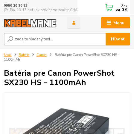
0
ks
0950 20 20 23
za
0 €
(Po-Pia, 13-15 hod.) ak nedvíhame použite CHATBOX
Menu
Hľadať
Úvod
Batérie
Canon
Batéria pre Canon PowerShot SX230 HS -
1100mAh
Batéria pre Canon PowerShot
SX230 HS - 1100mAh