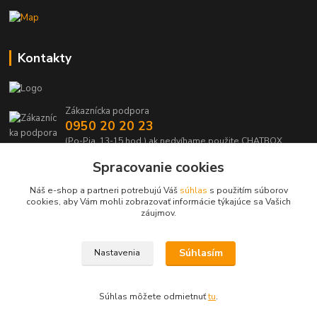
Kontakty
Zákaznícka podpora
0950 20 20 23
(Po-Pia, 13-15 hod.) ak nedvíhame použite CHATBOX
Spracovanie cookies
info@kabelmanie.sk
Náš e-shop a partneri potrebujú Váš
súhlas
s použitím súborov
cookies, aby Vám mohli zobrazovať informácie týkajúce sa Vašich
záujmov.
Súhlasím
Nastavenia
Upravit sběr cookies.
Súhlas môžete odmietnuť
tu
.
Vytvorené na
Eshop-rychlo.sk