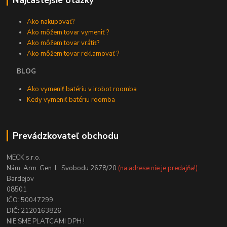
Najčastejšie otázky
Ako nakupovať?
Ako môžem tovar vymeniť ?
Ako môžem tovar vrátiť?
Ako môžem tovar reklamovať ?
BLOG
Ako vymeniť batériu v irobot roomba
Kedy vymeniť batériu roomba
Prevádzkovateľ obchodu
MECK s.r.o.
Nám. Arm. Gen. L. Svobodu 2678/20
(na adrese nie je predajňa!)
Bardejov
08501
IČO: 50047299
DIČ: 2120163826
NIE SME PLATCAMI DPH !