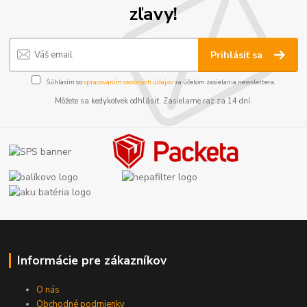
zľavy!
Prihlásiť sa
Súhlasím so
spracovaním osobných údajov
za účelom zasielania newslettera.
Môžete sa kedykoľvek odhlásiť. Zasielame raz za 14 dní.
Informácie pre zákazníkov
O nás
Obchodné podmienky