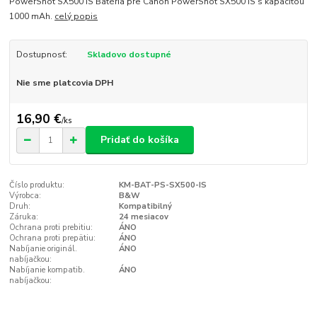
PowerShot SX500 IS Batéria pre Canon PowerShot SX500 IS s kapacitou
1000 mAh.
celý popis
Dostupnosť:
Skladovo dostupné
Nie sme platcovia DPH
16,90 €
/
ks
Pridať do košíka
Číslo produktu:
KM-BAT-PS-SX500-IS
Výrobca:
B&W
Druh:
Kompatibilný
Záruka:
24 mesiacov
Ochrana proti prebitiu:
ÁNO
Ochrana proti prepätiu:
ÁNO
Nabíjanie originál.
ÁNO
nabíjačkou:
Nabíjanie kompatib.
ÁNO
nabíjačkou: