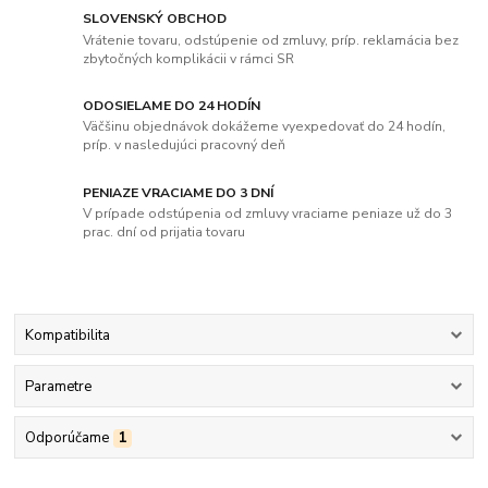
SLOVENSKÝ OBCHOD
Vrátenie tovaru, odstúpenie od zmluvy, príp. reklamácia bez
zbytočných komplikácii v rámci SR
ODOSIELAME DO 24 HODÍN
Väčšinu objednávok dokážeme vyexpedovať do 24 hodín,
príp. v nasledujúci pracovný deň
PENIAZE VRACIAME DO 3 DNÍ
V prípade odstúpenia od zmluvy vraciame peniaze už do 3
prac. dní od prijatia tovaru
Kompatibilita
Parametre
Odporúčame
1