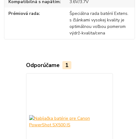
Kompatibilná s napätím
3.6V/3.7V
Prémiová rada
Špeciálna rada batérií Extens.
s článkami vysokej kvality je
optimálnou voľbou pomerom
výdrž-kvalita/cena
Odporúčame
1