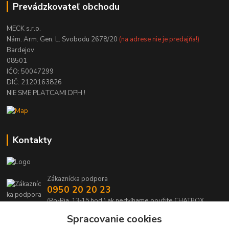
Prevádzkovateľ obchodu
MECK s.r.o.
Nám. Arm. Gen. L. Svobodu 2678/20
(na adrese nie je predajňa!)
Bardejov
08501
IČO: 50047299
DIČ: 2120163826
NIE SME PLATCAMI DPH !
Kontakty
Zákaznícka podpora
0950 20 20 23
(Po-Pia, 13-15 hod.) ak nedvíhame použite CHATBOX
Spracovanie cookies
info@kabelmanie.sk