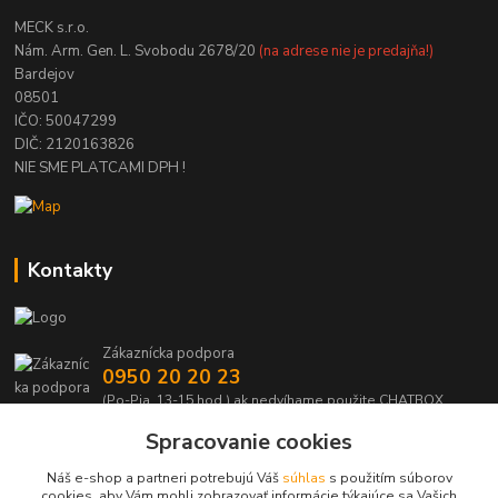
MECK s.r.o.
Nám. Arm. Gen. L. Svobodu 2678/20
(na adrese nie je predajňa!)
Bardejov
08501
IČO: 50047299
DIČ: 2120163826
NIE SME PLATCAMI DPH !
Kontakty
Zákaznícka podpora
0950 20 20 23
(Po-Pia, 13-15 hod.) ak nedvíhame použite CHATBOX
Spracovanie cookies
info@kabelmanie.sk
Náš e-shop a partneri potrebujú Váš
súhlas
s použitím súborov
cookies, aby Vám mohli zobrazovať informácie týkajúce sa Vašich