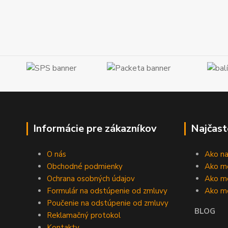
Informácie pre zákazníkov
Najčast
O nás
Ako n
Obchodné podmienky
Ako m
Ochrana osobných údajov
Ako mô
Formulár na odstúpenie od zmluvy
Ako m
Poučenie na odstúpenie od zmluvy
BLOG
Reklamačný protokol
Kontakty