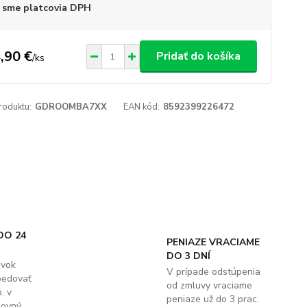
 sme platcovia DPH
,90 €
Pridať do košíka
/
ks
roduktu:
GDROOMBA7XX
EAN kód:
8592399226472
DO 24
PENIAZE VRACIAME
DO 3 DNÍ
ávok
V prípade odstúpenia
pedovať
od zmluvy vraciame
. v
peniaze už do 3 prac.
covný