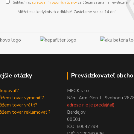
Súhlasím so
spracovaním osobných údajov
za účelom zasielania newslettera.
Môžete sa kedykoľvek odhlásiť. Zasielame raz za 14 dní.
ejšie otázky
Prevádzkovateľ obcho
akupovať?
MECK s.r.o.
ôžem tovar vymeniť ?
Nám. Arm. Gen. L. Svobodu 267
žem tovar vrátiť?
adrese nie je predajňa!)
ôžem tovar reklamovať ?
Bardejov
08501
IČO: 50047299
DIČ: 2120163826