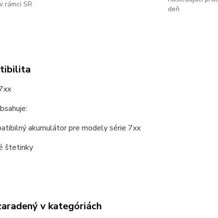
v rámci SR
deň
ibilita
7xx
bsahuje:
atibilný akumulátor pre modely série 7xx
é štetinky
zaradený v kategóriách