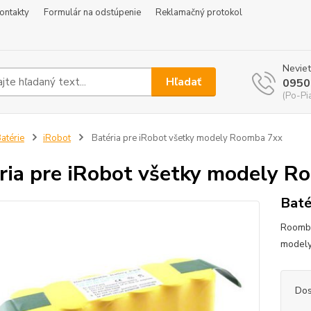
ontakty
Formulár na odstúpenie
Reklamačný protokol
Neviet
Hľadať
0950
(Po-Pi
atérie
iRobot
Batéria pre iRobot všetky modely Roomba 7xx
ria pre iRobot všetky modely R
Baté
Roomba
modely
Dos