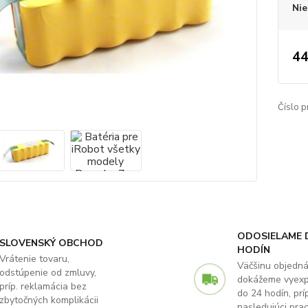
Nie
44
Číslo p
ODOSIELAME 
SLOVENSKÝ OBCHOD
HODÍN
Vrátenie tovaru,
Väčšinu objedn
odstúpenie od zmluvy,
dokážeme vyex
príp. reklamácia bez
do 24 hodín, príp
zbytočných komplikácii
nasledujúci pra