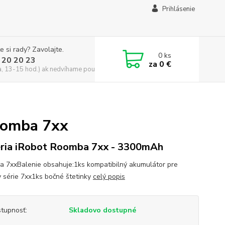
Prihlásenie
e si rady? Zavolajte.
0
ks
 20 20 23
za
0 €
a, 13-15 hod.) ak nedvíhame použite CHATBOX
oomba 7xx
ria iRobot Roomba 7xx - 3300mAh
 7xxBalenie obsahuje:1ks kompatibilný akumulátor pre
 série 7xx1ks bočné štetinky
celý popis
tupnosť:
Skladovo dostupné