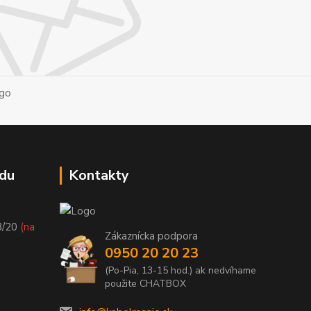
du
Kontakty
8/20
(na
Zákaznícka podpora
0950 20 20 23
(Po-Pia, 13-15 hod.) ak nedvíhame
použite CHATBOX