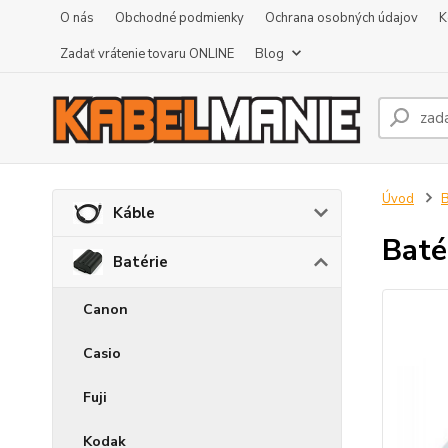
O nás
Obchodné podmienky
Ochrana osobných údajov
K
Zadať vrátenie tovaru ONLINE
Blog
Úvod
B
Káble
Baté
Batérie
Canon
Casio
Fuji
Kodak