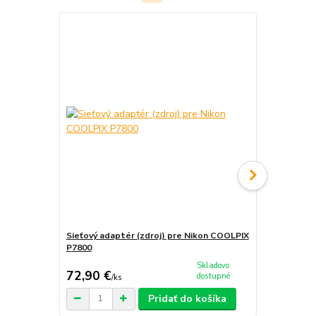
Sieťový adaptér (zdroj) pre Nikon COOLPIX
Nabíjačka b
P7800
P7800
Skladovo
72,90 €
19,90 €
dostupné
/
ks
/
k
Pridať do košíka