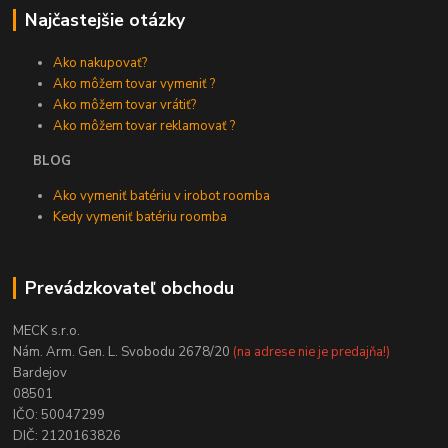
Najčastejšie otázky
Ako nakupovať?
Ako môžem tovar vymeniť ?
Ako môžem tovar vrátiť?
Ako môžem tovar reklamovať ?
BLOG
Ako vymeniť batériu v irobot roomba
Kedy vymeniť batériu roomba
Prevádzkovateľ obchodu
MECK s.r.o.
Nám. Arm. Gen. L. Svobodu 2678/20
(na adrese nie je predajňa!)
Bardejov
08501
IČO: 50047299
DIČ: 2120163826