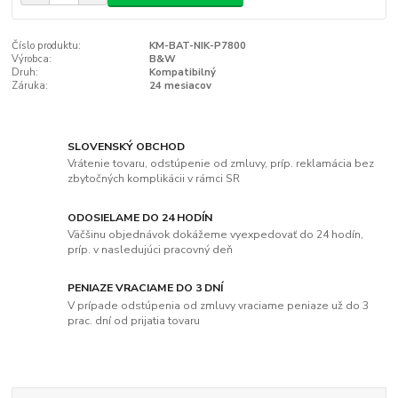
Číslo produktu:
KM-BAT-NIK-P7800
Výrobca:
B&W
Druh:
Kompatibilný
Záruka:
24 mesiacov
SLOVENSKÝ OBCHOD
Vrátenie tovaru, odstúpenie od zmluvy, príp. reklamácia bez
zbytočných komplikácii v rámci SR
ODOSIELAME DO 24 HODÍN
Väčšinu objednávok dokážeme vyexpedovať do 24 hodín,
príp. v nasledujúci pracovný deň
PENIAZE VRACIAME DO 3 DNÍ
V prípade odstúpenia od zmluvy vraciame peniaze už do 3
prac. dní od prijatia tovaru