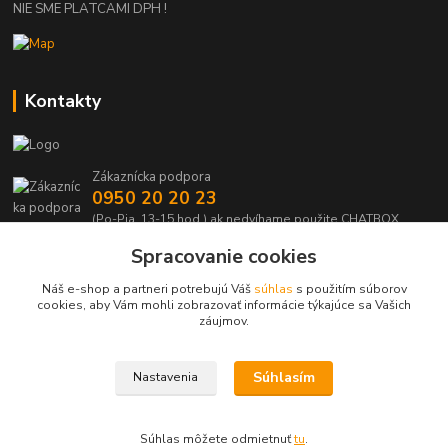
NIE SME PLATCAMI DPH !
Kontakty
Zákaznícka podpora
0950 20 20 23
(Po-Pia, 13-15 hod.) ak nedvíhame použite CHATBOX
Spracovanie cookies
info@kabelmanie.sk
Náš e-shop a partneri potrebujú Váš
súhlas
s použitím súborov
cookies, aby Vám mohli zobrazovať informácie týkajúce sa Vašich
záujmov.
Súhlasím
Nastavenia
Upravit sběr cookies.
Súhlas môžete odmietnuť
tu
.