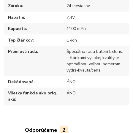
Záruka
24 mesiacov
Napätie
7.4V
Kapacita
1100 mAh
Typ článkov
Li-ion
Prémiová rada
Špeciálna rada batérií Extens.
s článkami vysokej kvality je
optimálnou voľbou pomerom
výdrž-kvalita/cena
Dekódovaná
ÁNO
Všetky funkcie ako orig.
ÁNO
aku
Odporúčame
2