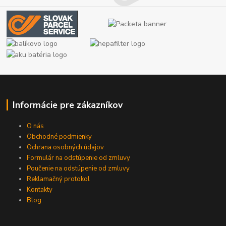
Informácie pre zákazníkov
O nás
Obchodné podmienky
Ochrana osobných údajov
Formulár na odstúpenie od zmluvy
Poučenie na odstúpenie od zmluvy
Reklamačný protokol
Kontakty
Blog