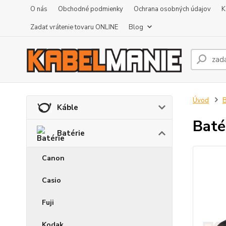
O nás
Obchodné podmienky
Ochrana osobných údajov
K
Zadať vrátenie tovaru ONLINE
Blog
Úvod
B
Káble
Baté
Batérie
Canon
Casio
Fuji
Kodak