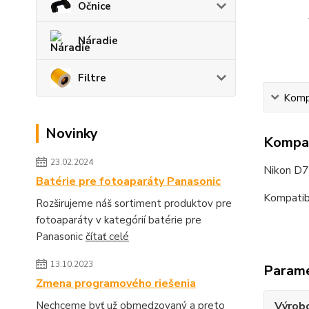
Očnice
Náradie
Filtre
Kompa
Novinky
Kompat
23.02.2024
Nikon D
Batérie pre fotoaparáty Panasonic
Kompatib
Rozširujeme náš sortiment produktov pre
fotoaparáty v kategórií batérie pre
Panasonic
čítať celé
13.10.2023
Param
Zmena programového riešenia
Výrob
Nechceme byť už obmedzovaný a preto