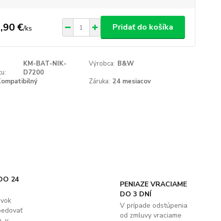
,90 €
Pridať do košíka
/
ks
KM-BAT-NIK-
Výrobca:
B&W
u:
D7200
ompatibilný
Záruka:
24 mesiacov
DO 24
PENIAZE VRACIAME
DO 3 DNÍ
ávok
V prípade odstúpenia
pedovať
od zmluvy vraciame
. v