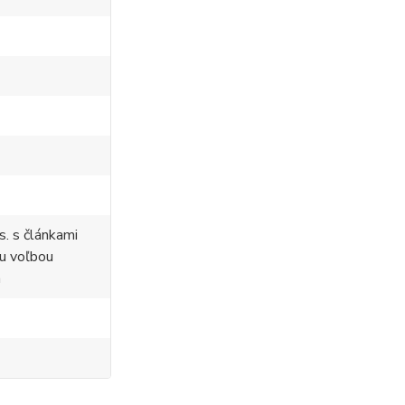
s. s článkami
ou voľbou
a