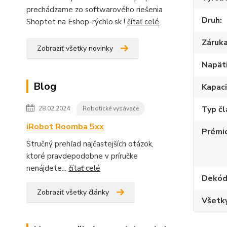
prechádzame zo softwarového riešenia
Druh
Shoptet na Eshop-rýchlo.sk !
čítať celé
Záruk
Zobraziť všetky novinky
Napät
Blog
Kapac
Typ č
28.02.2024
Robotické vysávače
iRobot Roomba 5xx
Prémi
Stručný prehľad najčastejších otázok,
ktoré pravdepodobne v príručke
nenájdete...
čítať celé
Dekód
Zobraziť všetky články
Všetky