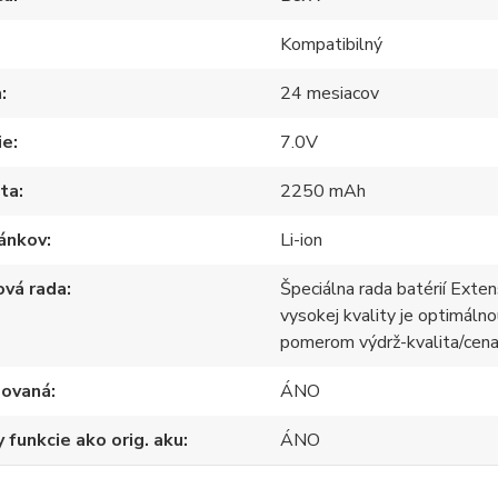
Kompatibilný
a
24 mesiacov
ie
7.0V
ita
2250 mAh
lánkov
Li-ion
ová rada
Špeciálna rada batérií Exten
vysokej kvality je optimáln
pomerom výdrž-kvalita/cen
ovaná
ÁNO
 funkcie ako orig. aku
ÁNO