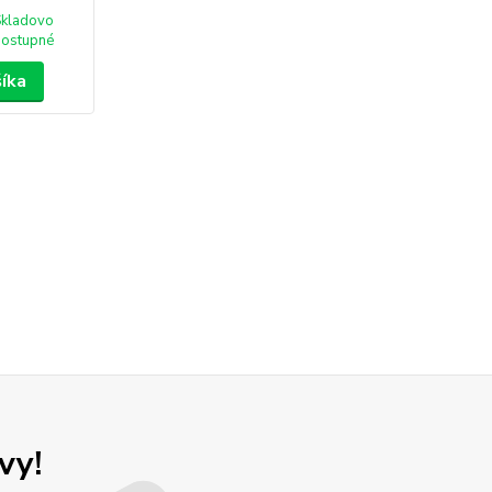
Skladovo
dostupné
šíka
vy!