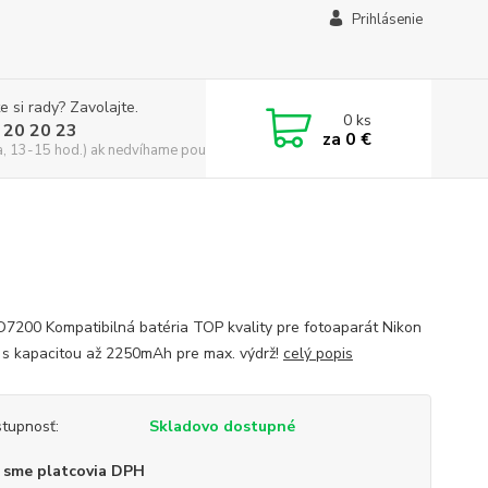
Prihlásenie
e si rady? Zavolajte.
0
ks
 20 20 23
za
0 €
a, 13-15 hod.) ak nedvíhame použite CHATBOX
D7200 Kompatibilná batéria TOP kvality pre fotoaparát Nikon
s kapacitou až 2250mAh pre max. výdrž!
celý popis
tupnosť:
Skladovo dostupné
 sme platcovia DPH