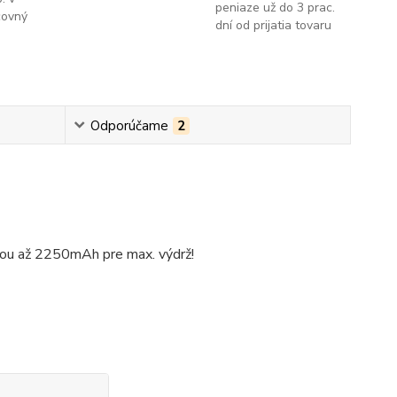
peniaze už do 3 prac.
covný
dní od prijatia tovaru
Odporúčame
2
tou až 2250mAh pre max. výdrž!