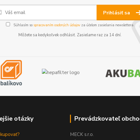
Prihlásiť sa
Súhlasím so
spracovaním osobných údajov
za účelom zasielania newslettera.
Môžete sa kedykoľvek odhlásiť. Zasielame raz za 14 dní.
ejšie otázky
Prevádzkovateľ obcho
akupovať?
MECK s.r.o.