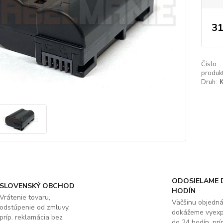
31
Číslo
produkt
Druh:
K
ODOSIELAME 
SLOVENSKÝ OBCHOD
HODÍN
Vrátenie tovaru,
Väčšinu objedn
odstúpenie od zmluvy,
dokážeme vyex
príp. reklamácia bez
do 24 hodín, príp