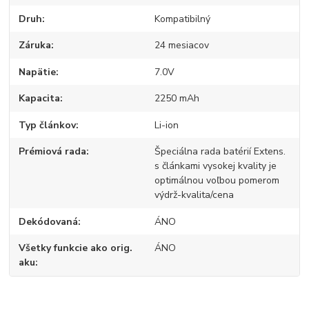
Druh
Kompatibilný
Záruka
24 mesiacov
Napätie
7.0V
Kapacita
2250 mAh
Typ článkov
Li-ion
Prémiová rada
Špeciálna rada batérií Extens.
s článkami vysokej kvality je
optimálnou voľbou pomerom
výdrž-kvalita/cena
Dekódovaná
ÁNO
Všetky funkcie ako orig.
ÁNO
aku