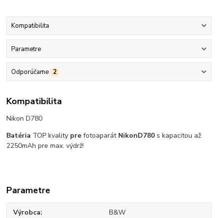
Kompatibilita
Parametre
Odporúčame
2
Kompatibilita
Nikon D780
Batéria
TOP kvality
pre
fotoaparát
Nikon
D780
s kapacitou až
2250mAh pre max. výdrž!
Parametre
Výrobca
B&W