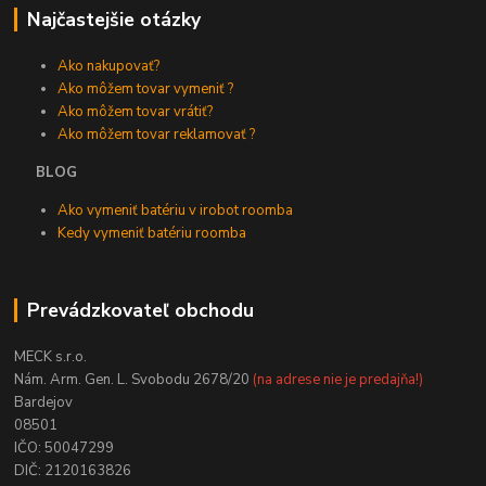
Najčastejšie otázky
Ako nakupovať?
Ako môžem tovar vymeniť ?
Ako môžem tovar vrátiť?
Ako môžem tovar reklamovať ?
BLOG
Ako vymeniť batériu v irobot roomba
Kedy vymeniť batériu roomba
Prevádzkovateľ obchodu
MECK s.r.o.
Nám. Arm. Gen. L. Svobodu 2678/20
(na adrese nie je predajňa!)
Bardejov
08501
IČO: 50047299
DIČ: 2120163826