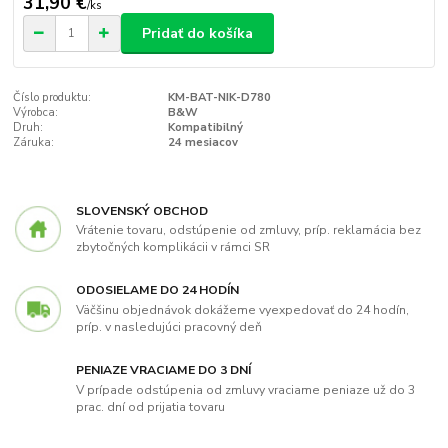
31,90 €
/
ks
Pridať do košíka
Číslo produktu:
KM-BAT-NIK-D780
Výrobca:
B&W
Druh:
Kompatibilný
Záruka:
24 mesiacov
SLOVENSKÝ OBCHOD
Vrátenie tovaru, odstúpenie od zmluvy, príp. reklamácia bez
zbytočných komplikácii v rámci SR
ODOSIELAME DO 24 HODÍN
Väčšinu objednávok dokážeme vyexpedovať do 24 hodín,
príp. v nasledujúci pracovný deň
PENIAZE VRACIAME DO 3 DNÍ
V prípade odstúpenia od zmluvy vraciame peniaze už do 3
prac. dní od prijatia tovaru