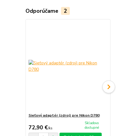
Odporúčame
2
Sieťový adaptér (zdroj) pre Nikon D780
Nabíjačka b
Skladovo
72,90 €
18,90 €
dostupné
/
ks
/
k