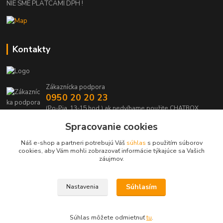
NIE SME PLATCAMI DPH !
Kontakty
Zákaznícka podpora
0950 20 20 23
(Po-Pia, 13-15 hod.) ak nedvíhame použite CHATBOX
Spracovanie cookies
info@kabelmanie.sk
Náš e-shop a partneri potrebujú Váš
súhlas
s použitím súborov
cookies, aby Vám mohli zobrazovať informácie týkajúce sa Vašich
záujmov.
Súhlasím
Nastavenia
Upravit sběr cookies.
Súhlas môžete odmietnuť
tu
.