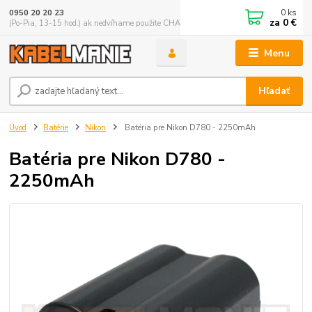
0
ks
0950 20 20 23
za
0 €
(Po-Pia, 13-15 hod.) ak nedvíhame použite CHATBOX
Menu
Hľadať
Úvod
Batérie
Nikon
Batéria pre Nikon D780 - 2250mAh
Batéria pre Nikon D780 -
2250mAh