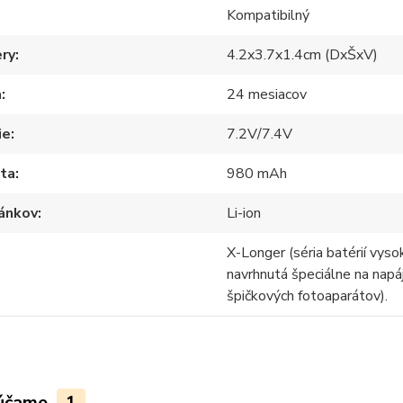
Kompatibilný
ry
4.2x3.7x1.4cm (DxŠxV)
a
24 mesiacov
ie
7.2V/7.4V
ita
980 mAh
lánkov
Li-ion
X-Longer (séria batérií vysok
navrhnutá špeciálne na napá
špičkových fotoaparátov).
účame
1