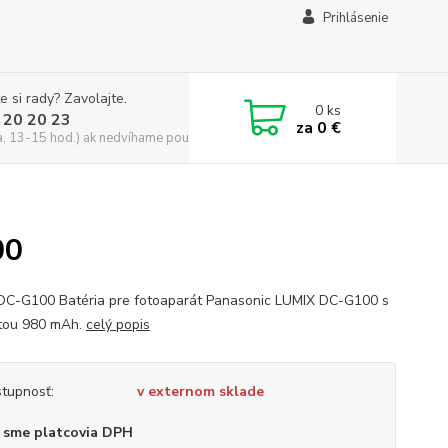
Prihlásenie
e si rady? Zavolajte.
0
ks
 20 20 23
za
0 €
a, 13-15 hod.) ak nedvíhame použite CHATBOX
00
DC-G100 Batéria pre fotoaparát Panasonic LUMIX DC-G100 s
tou 980 mAh.
celý popis
tupnosť:
v externom sklade
 sme platcovia DPH