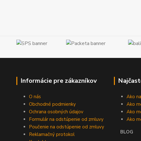
Informácie pre zákazníkov
Najčast
O nás
Ako n
Obchodné podmienky
Ako m
Ochrana osobných údajov
Ako mô
Formulár na odstúpenie od zmluvy
Ako m
Poučenie na odstúpenie od zmluvy
BLOG
Reklamačný protokol