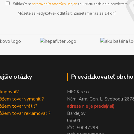
Súhlasím so
spracovaním osobných údajov
za účelom zasielania newslettera.
Môžete sa kedykoľvek odhlásiť. Zasielame raz za 14 dní.
ejšie otázky
Prevádzkovateľ obcho
akupovať?
MECK s.r.o.
ôžem tovar vymeniť ?
Nám. Arm. Gen. L. Svobodu 267
žem tovar vrátiť?
adrese nie je predajňa!)
ôžem tovar reklamovať ?
Bardejov
08501
IČO: 50047299