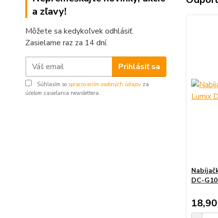
a zľavy!
Môžete sa kedykoľvek odhlásiť.
Zasielame raz za 14 dní.
Prihlásiť sa
Súhlasím so
spracovaním osobných údajov
za
účelom zasielania newslettera.
Nabíjač
DC-G10
18,90