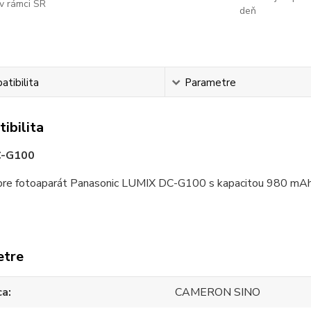
v rámci SR
deň
tibilita
Parametre
ibilita
-G100
re fotoaparát Panasonic LUMIX DC-G100 s kapacitou 980 mAh
etre
ca
CAMERON SINO