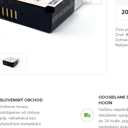
20
Číslo p
Druh:
K
Ochrana
Nabíjan
ODOSIELAME 
SLOVENSKÝ OBCHOD
HODÍN
Vrátenie tovaru,
Väčšinu objedn
odstúpenie od zmluvy,
dokážeme vyex
príp. reklamácia bez
do 24 hodín, príp
zbytočných komplikácii
nasledujúci pra