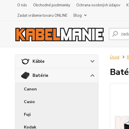
O nás
Obchodné podmienky
Ochrana osobných údajov
K
Zadať vrátenie tovaru ONLINE
Blog
Úvod
B
Káble
Baté
Batérie
Canon
Casio
Fuji
Kodak