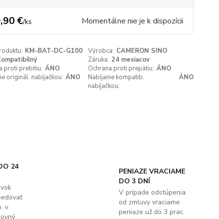
,90 €
Momentálne nie je k dispozícii
/
ks
roduktu:
KM-BAT-DC-G100
Výrobca:
CAMERON SINO
ompatibilný
Záruka:
24 mesiacov
 proti prebitiu:
ÁNO
Ochrana proti prepätiu:
ÁNO
ie originál. nabíjačkou:
ÁNO
Nabíjanie kompatib.
ÁNO
nabíjačkou:
DO 24
PENIAZE VRACIAME
DO 3 DNÍ
ávok
V prípade odstúpenia
pedovať
od zmluvy vraciame
. v
peniaze už do 3 prac.
covný