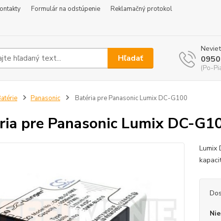
ontakty
Formulár na odstúpenie
Reklamačný protokol
Neviet
Hľadať
0950
(Po-Pi
atérie
Panasonic
Batéria pre Panasonic Lumix DC-G100
ria pre Panasonic Lumix DC-G1
Lumix 
kapaci
Dos
Nie