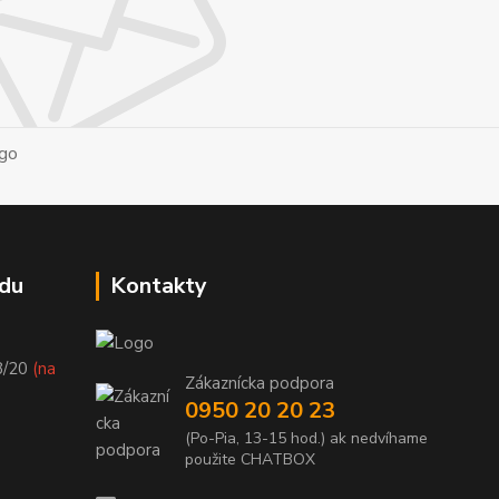
du
Kontakty
8/20
(na
Zákaznícka podpora
0950 20 20 23
(Po-Pia, 13-15 hod.) ak nedvíhame
použite CHATBOX