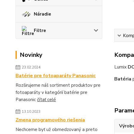
Náradie
Filtre
Kompa
Kompat
Novinky
Lumix
DC
23.02.2024
Batérie pre fotoaparáty Panasonic
Batéria
p
Rozširujeme náš sortiment produktov pre
fotoaparáty v kategórií batérie pre
Panasonic
čítať celé
Param
13.10.2023
Zmena programového riešenia
Výrob
Nechceme byť už obmedzovaný a preto