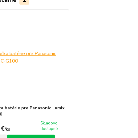
ka batérie pre Panasonic Lumix
0
Skladovo
 €
dostupné
/
ks