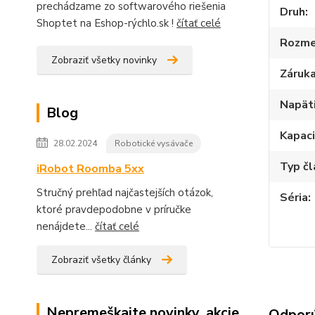
prechádzame zo softwarového riešenia
Druh
Shoptet na Eshop-rýchlo.sk !
čítať celé
Rozme
Zobraziť všetky novinky
Záruk
Napät
Blog
Kapac
28.02.2024
Robotické vysávače
Typ č
iRobot Roomba 5xx
Stručný prehľad najčastejších otázok,
Séria
ktoré pravdepodobne v príručke
nenájdete...
čítať celé
Zobraziť všetky články
Nepremeškajte novinky, akcie
Odpor