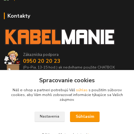
Kontakty
Zákaznícka podpora
0950 20 20 23
(Po-Pia, 13-15 hod.) ak nedvíhame použite CHATBOX
Spracovanie cookies
info@kabelmanie.sk
Náš e-shop a partneri potrebujú Váš
súhlas
s použitím súborov
cookies, aby Vám mohli zobrazovať informácie týkajúce sa Vašich
záujmov.
Súhlasím
Nastavenia
Upravit sběr cookies.