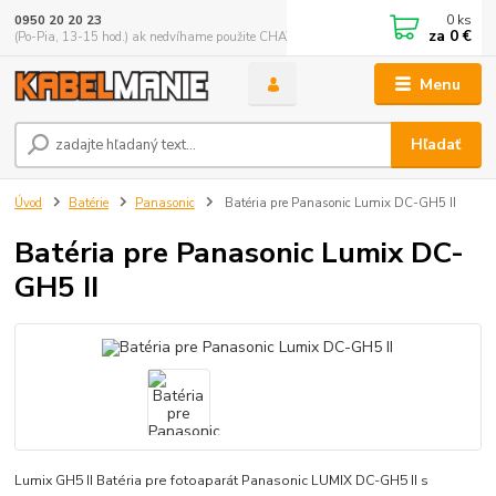
0
ks
0950 20 20 23
za
0 €
(Po-Pia, 13-15 hod.) ak nedvíhame použite CHATBOX
Menu
Hľadať
Úvod
Batérie
Panasonic
Batéria pre Panasonic Lumix DC-GH5 II
Batéria pre Panasonic Lumix DC-
GH5 II
Lumix GH5 II Batéria pre fotoaparát Panasonic LUMIX DC-GH5 II s