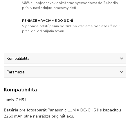
Väčšinu objednávok dokážeme vyexpedovať do 24 hodín,
príp. v nasledujúci pracovný deň
PENIAZE VRACIAME DO 3 DNÍ
V prípade odstúpenia od zmluvy vraciame peniaze už do 3
prac. dní od prijatia tovaru
Kompatibilita
Parametre
Kompatibilita
Lumix
GH5 II
Batéria
pre fotoaparát Panasonic LUMIX DC-GH5 II s kapacitou
2250 mAh plne nahrádza originál aku.