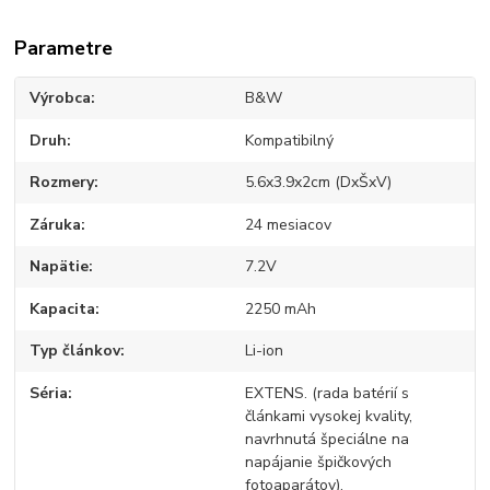
Parametre
Výrobca
B&W
Druh
Kompatibilný
Rozmery
5.6x3.9x2cm (DxŠxV)
Záruka
24 mesiacov
Napätie
7.2V
Kapacita
2250 mAh
Typ článkov
Li-ion
Séria
EXTENS. (rada batérií s
článkami vysokej kvality,
navrhnutá špeciálne na
napájanie špičkových
fotoaparátov).