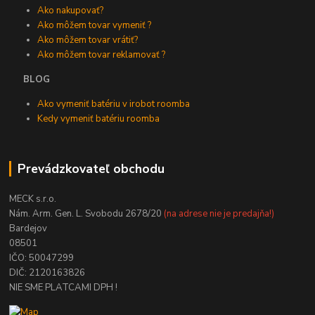
Ako nakupovať?
Ako môžem tovar vymeniť ?
Ako môžem tovar vrátiť?
Ako môžem tovar reklamovať ?
BLOG
Ako vymeniť batériu v irobot roomba
Kedy vymeniť batériu roomba
Prevádzkovateľ obchodu
MECK s.r.o.
Nám. Arm. Gen. L. Svobodu 2678/20
(na adrese nie je predajňa!)
Bardejov
08501
IČO: 50047299
DIČ: 2120163826
NIE SME PLATCAMI DPH !