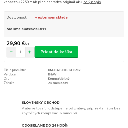
kapacitou 2250 mAh plne nahrádza originál aku.
celý popis
Dostupnosť:
v externom sklade
Nie sme platcovia DPH
29,90 €
/
ks
Pridať do košíka
Číslo produktu:
KM-BAT-DC-GH5M2
Výrobca:
B&W
Druh:
Kompatibilný
Záruka:
24 mesiacov
SLOVENSKÝ OBCHOD
Vrátenie tovaru, odstúpenie od zmluvy, príp. reklamácia bez
zbytočných komplikácii v rámci SR
ODOSIELAME DO 24 HODÍN