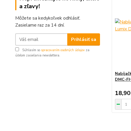
a zľavy!
Môžete sa kedykoľvek odhlásiť.
Zasielame raz za 14 dní.
Prihlásiť sa
Súhlasím so
spracovaním osobných údajov
za
účelom zasielania newslettera.
Nabíjač
DMC-F
18,90