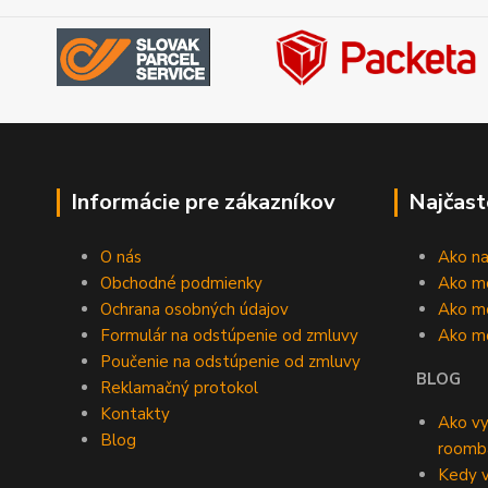
Informácie pre zákazníkov
Najčast
O nás
Ako n
Obchodné podmienky
Ako m
Ochrana osobných údajov
Ako mô
Formulár na odstúpenie od zmluvy
Ako m
Poučenie na odstúpenie od zmluvy
BLOG
Reklamačný protokol
Kontakty
Ako vy
Blog
roomb
Kedy v