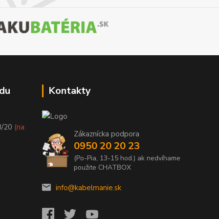
du
Kontakty
8/20
(na
Zákaznícka podpora
0950 20 20 23
(Po-Pia, 13-15 hod.) ak nedvíhame
použite CHATBOX
info@kabelmanie.sk