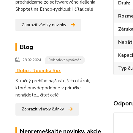
prechádzame zo softwarového riešenia
Druh
Shoptet na Eshop-rýchlo.sk !
čítať celé
Rozme
Zobraziť všetky novinky
Záruk
Napät
Blog
Kapac
28.02.2024
Robotické vysávače
Typ č
iRobot Roomba 5xx
Stručný prehľad najčastejších otázok,
ktoré pravdepodobne v príručke
nenájdete...
čítať celé
Odpor
Zobraziť všetky články
Nepremeškajte novinky, akcie