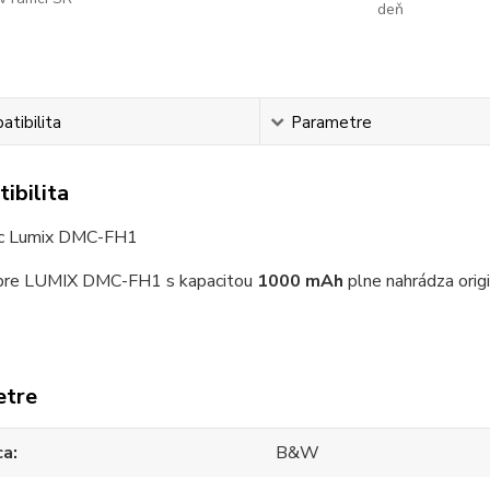
deň
tibilita
Parametre
ibilita
ic Lumix DMC-FH1
re LUMIX DMC-FH1 s kapacitou
1000 mAh
plne nahrádza origi
etre
ca
B&W