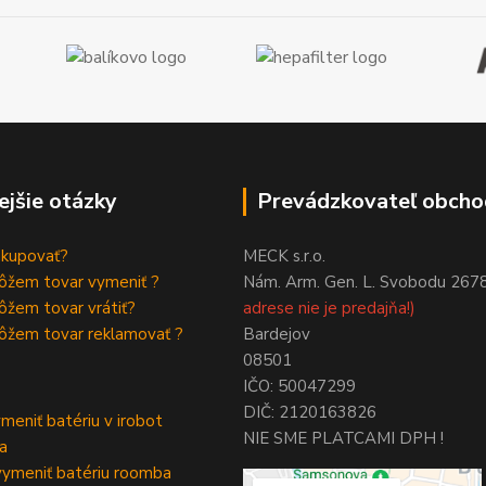
ejšie otázky
Prevádzkovateľ obcho
akupovať?
MECK s.r.o.
ôžem tovar vymeniť ?
Nám. Arm. Gen. L. Svobodu 267
žem tovar vrátiť?
adrese nie je predajňa!)
ôžem tovar reklamovať ?
Bardejov
08501
IČO: 50047299
DIČ: 2120163826
meniť batériu v irobot
NIE SME PLATCAMI DPH !
a
ymeniť batériu roomba