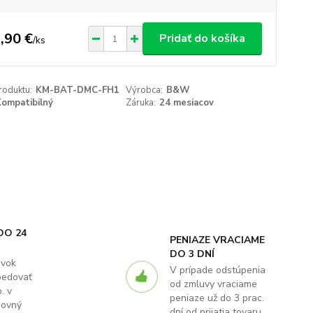
,90 €
Pridať do košíka
/
ks
roduktu:
KM-BAT-DMC-FH1
Výrobca:
B&W
ompatibilný
Záruka:
24 mesiacov
DO 24
PENIAZE VRACIAME
DO 3 DNÍ
ávok
V prípade odstúpenia
pedovať
od zmluvy vraciame
. v
peniaze už do 3 prac.
covný
dní od prijatia tovaru