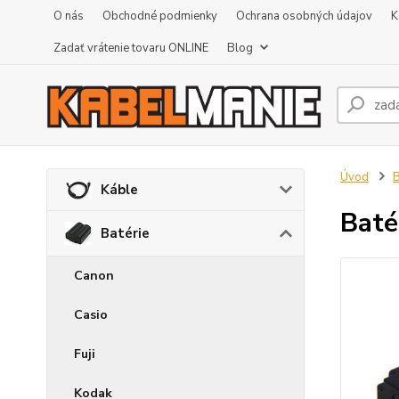
O nás
Obchodné podmienky
Ochrana osobných údajov
K
Zadať vrátenie tovaru ONLINE
Blog
Úvod
B
Káble
Baté
Batérie
Canon
Casio
Fuji
Kodak