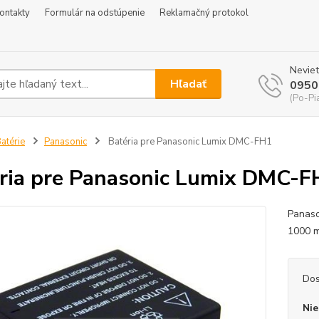
ontakty
Formulár na odstúpenie
Reklamačný protokol
Neviet
Hľadať
0950
(Po-Pi
atérie
Panasonic
Batéria pre Panasonic Lumix DMC-FH1
ria pre Panasonic Lumix DMC-F
Panaso
1000 m
Dos
Nie