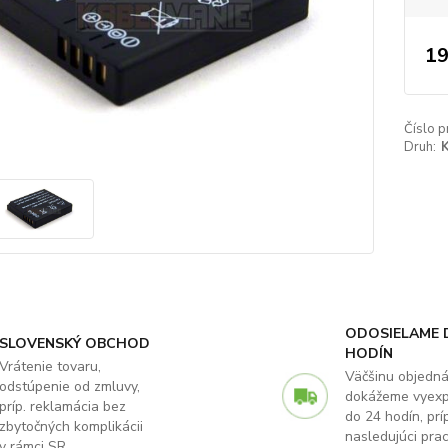
19
Číslo p
Druh:
K
ODOSIELAME 
SLOVENSKÝ OBCHOD
HODÍN
Vrátenie tovaru,
Väčšinu objedn
odstúpenie od zmluvy,
dokážeme vyex
príp. reklamácia bez
do 24 hodín, príp
zbytočných komplikácii
nasledujúci pra
v rámci SR