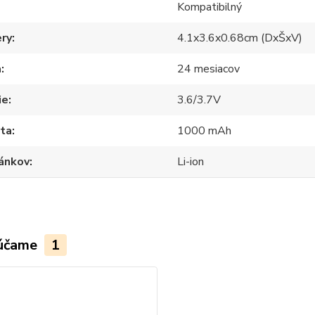
Kompatibilný
ry
4.1x3.6x0.68cm (DxŠxV)
a
24 mesiacov
ie
3.6/3.7V
ita
1000 mAh
lánkov
Li-ion
účame
1