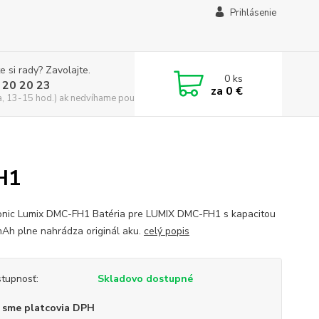
Prihlásenie
e si rady? Zavolajte.
0
ks
 20 20 23
za
0 €
a, 13-15 hod.) ak nedvíhame použite CHATBOX
H1
nic Lumix DMC-FH1 Batéria pre LUMIX DMC-FH1 s kapacitou
Ah plne nahrádza originál aku.
celý popis
tupnosť:
Skladovo dostupné
 sme platcovia DPH