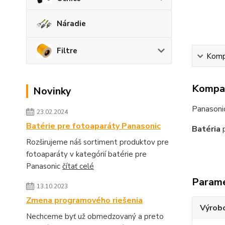
Náradie
Filtre
Kompa
Kompat
Novinky
Panason
23.02.2024
Batérie pre fotoaparáty Panasonic
Batéria
p
Rozširujeme náš sortiment produktov pre
fotoaparáty v kategórií batérie pre
Panasonic
čítať celé
Param
13.10.2023
Zmena programového riešenia
Výrob
Nechceme byť už obmedzovaný a preto