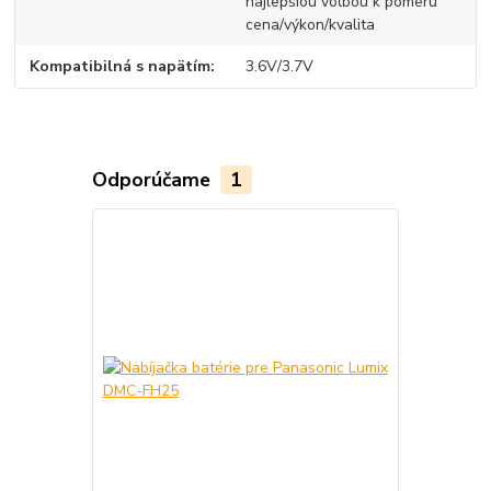
najlepšiou voľbou k pomeru
cena/výkon/kvalita
Kompatibilná s napätím
3.6V/3.7V
Odporúčame
1