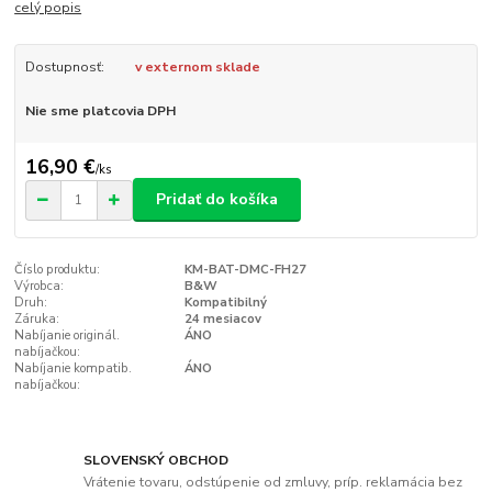
celý popis
Dostupnosť:
v externom sklade
Nie sme platcovia DPH
16,90 €
/
ks
Pridať do košíka
Číslo produktu:
KM-BAT-DMC-FH27
Výrobca:
B&W
Druh:
Kompatibilný
Záruka:
24 mesiacov
Nabíjanie originál.
ÁNO
nabíjačkou:
Nabíjanie kompatib.
ÁNO
nabíjačkou:
SLOVENSKÝ OBCHOD
Vrátenie tovaru, odstúpenie od zmluvy, príp. reklamácia bez