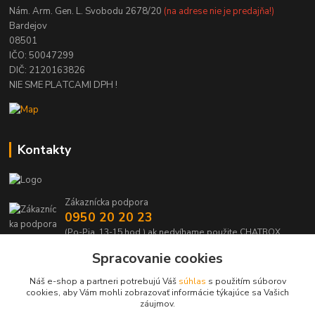
Nám. Arm. Gen. L. Svobodu 2678/20
(na adrese nie je predajňa!)
Bardejov
08501
IČO: 50047299
DIČ: 2120163826
NIE SME PLATCAMI DPH !
Kontakty
Zákaznícka podpora
0950 20 20 23
(Po-Pia, 13-15 hod.) ak nedvíhame použite CHATBOX
Spracovanie cookies
info@kabelmanie.sk
Náš e-shop a partneri potrebujú Váš
súhlas
s použitím súborov
cookies, aby Vám mohli zobrazovať informácie týkajúce sa Vašich
záujmov.