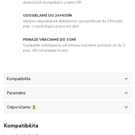
zbytočných komplikácii v rámci SR
ODOSIELAME DO 24 HODÍN
Väčšinu objednávok dokážeme vyexpedovať do 24 hodín,
príp. v nasledujúci pracovný deň
PENIAZE VRACIAME DO 3 DNÍ
V prípade odstúpenia od zmluvy vraciame peniaze už do 3
prac. dní od prijatia tovaru
Kompatibilita
Parametre
Odporúčame
1
Kompatibilita