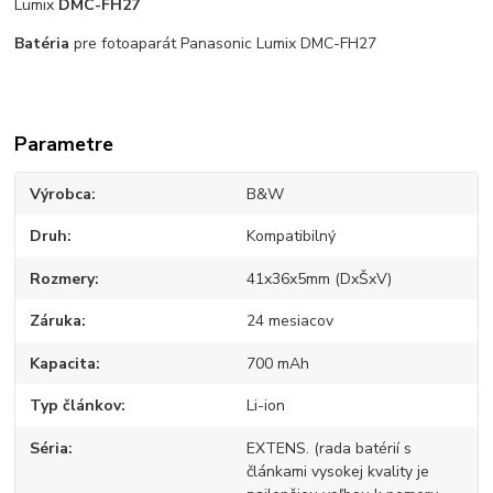
Lumix
DMC-FH27
Batéria
pre fotoaparát Panasonic Lumix DMC-FH27
Parametre
Výrobca
B&W
Druh
Kompatibilný
Rozmery
41x36x5mm (DxŠxV)
Záruka
24 mesiacov
Kapacita
700 mAh
Typ článkov
Li-ion
Séria
EXTENS. (rada batérií s
článkami vysokej kvality je