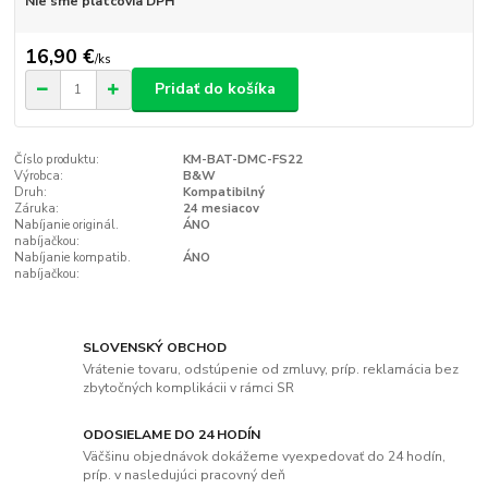
Nie sme platcovia DPH
16,90 €
/
ks
Pridať do košíka
Číslo produktu:
KM-BAT-DMC-FS22
Výrobca:
B&W
Druh:
Kompatibilný
Záruka:
24 mesiacov
Nabíjanie originál.
ÁNO
nabíjačkou:
Nabíjanie kompatib.
ÁNO
nabíjačkou:
SLOVENSKÝ OBCHOD
Vrátenie tovaru, odstúpenie od zmluvy, príp. reklamácia bez
zbytočných komplikácii v rámci SR
ODOSIELAME DO 24 HODÍN
Väčšinu objednávok dokážeme vyexpedovať do 24 hodín,
príp. v nasledujúci pracovný deň