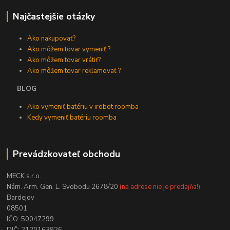
Najčastejšie otázky
Ako nakupovať?
Ako môžem tovar vymeniť ?
Ako môžem tovar vrátiť?
Ako môžem tovar reklamovať ?
BLOG
Ako vymeniť batériu v irobot roomba
Kedy vymeniť batériu roomba
Prevádzkovateľ obchodu
MECK s.r.o.
Nám. Arm. Gen. L. Svobodu 2678/20
(na adrese nie je predajňa!)
Bardejov
08501
IČO: 50047299
DIČ: 2120163826