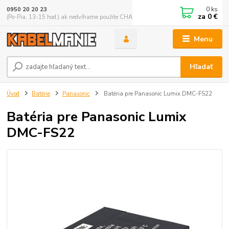
0
ks
0950 20 20 23
za
0 €
(Po-Pia, 13-15 hod.) ak nedvíhame použite CHATBOX
Menu
Hľadať
Úvod
Batérie
Panasonic
Batéria pre Panasonic Lumix DMC-FS22
Batéria pre Panasonic Lumix
DMC-FS22