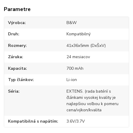
Parametre
Výrobca
B&W
Druh
Kompatibilný
Rozmery
41x36x5mm (DxŠxV)
Záruka
24 mesiacov
Kapacita
700 mAh
Typ článkov
Li-ion
Séria
EXTENS. (rada batérií s
článkami vysokej kvality je
najlepšiou voľbou k pomeru
cena/výkon/kvalita
Kompatibilná s napätím
3.6V/3.7V