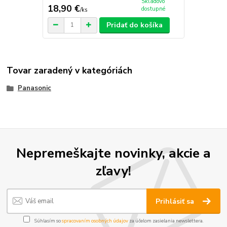
Skladovo
18,90 €
dostupné
/
ks
Pridať do košíka
Tovar zaradený v kategóriách
Panasonic
Nepremeškajte novinky, akcie a
zľavy!
Prihlásiť sa
Súhlasím so
spracovaním osobných údajov
za účelom zasielania newslettera.