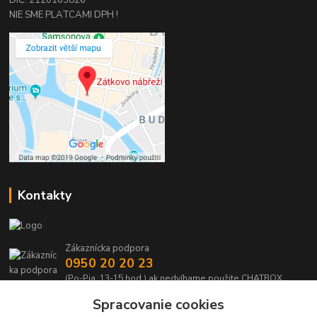
NIE SME PLATCAMI DPH !
Kontakty
Zákaznícka podpora
0950 20 20 23
(Po-Pia, 13-15 hod.) ak nedvíhame použite CHATBOX
Spracovanie cookies
info@kabelmanie.sk