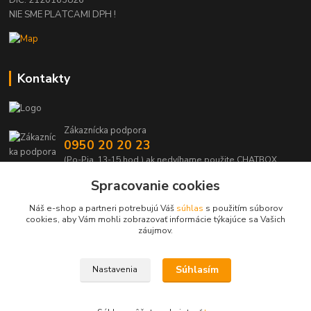
NIE SME PLATCAMI DPH !
Kontakty
Zákaznícka podpora
0950 20 20 23
(Po-Pia, 13-15 hod.) ak nedvíhame použite CHATBOX
Spracovanie cookies
info@kabelmanie.sk
Náš e-shop a partneri potrebujú Váš
súhlas
s použitím súborov
cookies, aby Vám mohli zobrazovať informácie týkajúce sa Vašich
záujmov.
Súhlasím
Nastavenia
Upravit sběr cookies.