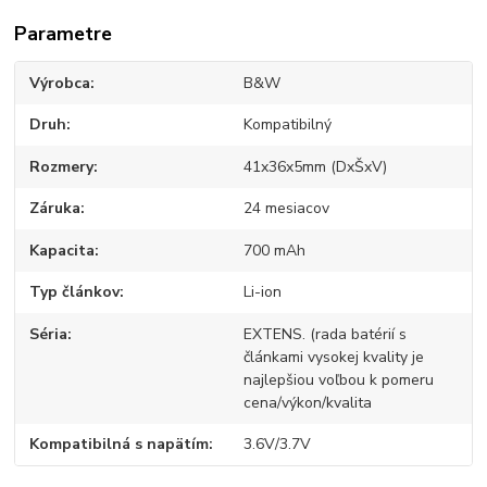
Parametre
Výrobca
B&W
Druh
Kompatibilný
Rozmery
41x36x5mm (DxŠxV)
Záruka
24 mesiacov
Kapacita
700 mAh
Typ článkov
Li-ion
Séria
EXTENS. (rada batérií s
článkami vysokej kvality je
najlepšiou voľbou k pomeru
cena/výkon/kvalita
Kompatibilná s napätím
3.6V/3.7V