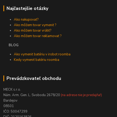
Najčastejšie otázky
Ako nakupovať?
Ako môžem tovar vymeniť ?
Ako môžem tovar vrátiť?
Ako môžem tovar reklamovať ?
BLOG
Ako vymeniť batériu v irobot roomba
Kedy vymeniť batériu roomba
Prevádzkovateľ obchodu
MECK s.r.o.
Nám. Arm. Gen. L. Svobodu 2678/20
(na adrese nie je predajňa!)
Bardejov
08501
IČO: 50047299
DIČ: 2120163826