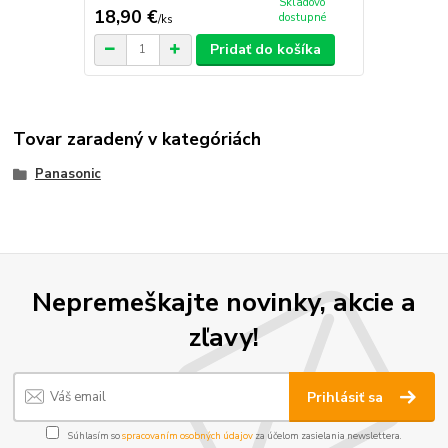
Skladovo
18,90 €
dostupné
/
ks
Pridať do košíka
Tovar zaradený v kategóriách
Panasonic
Nepremeškajte novinky, akcie a
zľavy!
Prihlásiť sa
Súhlasím so
spracovaním osobných údajov
za účelom zasielania newslettera.