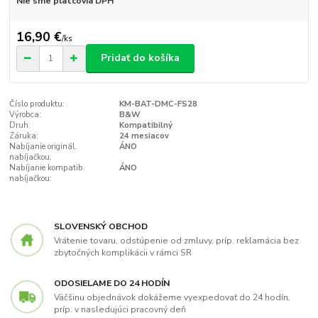
Nie sme platcovia DPH
16,90 €
/
ks
Pridať do košíka
Číslo produktu:
KM-BAT-DMC-FS28
Výrobca:
B&W
Druh:
Kompatibilný
Záruka:
24 mesiacov
Nabíjanie originál.
ÁNO
nabíjačkou:
Nabíjanie kompatib.
ÁNO
nabíjačkou:
SLOVENSKÝ OBCHOD
Vrátenie tovaru, odstúpenie od zmluvy, príp. reklamácia bez
zbytočných komplikácii v rámci SR
ODOSIELAME DO 24 HODÍN
Väčšinu objednávok dokážeme vyexpedovať do 24 hodín,
príp. v nasledujúci pracovný deň