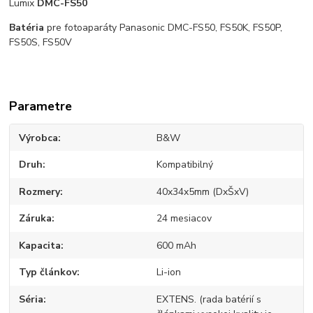
Lumix
DMC-FS50
Batéria
pre fotoaparáty Panasonic DMC-FS50, FS50K, FS50P,
FS50S, FS50V
Parametre
Výrobca
B&W
Druh
Kompatibilný
Rozmery
40x34x5mm (DxŠxV)
Záruka
24 mesiacov
Kapacita
600 mAh
Typ článkov
Li-ion
Séria
EXTENS. (rada batérií s