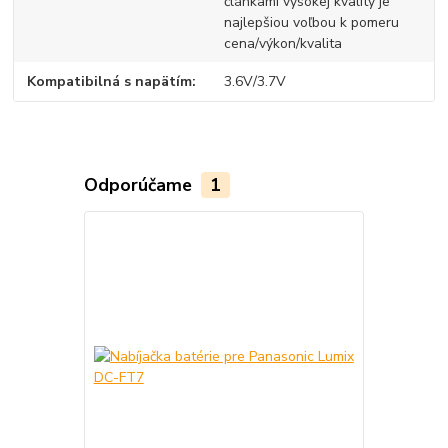
článkami vysokej kvality je
najlepšiou voľbou k pomeru
cena/výkon/kvalita
Kompatibilná s napätím
3.6V/3.7V
Odporúčame
1