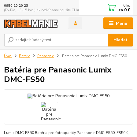
0
ks
0950 20 20 23
za
0 €
(Po-Pia, 13-15 hod.) ak nedvíhame použite CHATBOX
Menu
Hľadať
Úvod
Batérie
Panasonic
Batéria pre Panasonic Lumix DMC-FS50
Batéria pre Panasonic Lumix
DMC-FS50
Lumix DMC-FS50 Batéria pre fotoaparáty Panasonic DMC-FS50, FS50K,