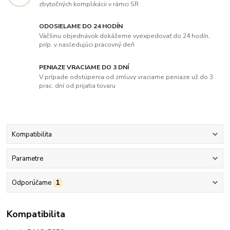
zbytočných komplikácii v rámci SR
ODOSIELAME DO 24 HODÍN
Väčšinu objednávok dokážeme vyexpedovať do 24 hodín,
príp. v nasledujúci pracovný deň
PENIAZE VRACIAME DO 3 DNÍ
V prípade odstúpenia od zmluvy vraciame peniaze už do 3
prac. dní od prijatia tovaru
Kompatibilita
Parametre
Odporúčame
1
Kompatibilita