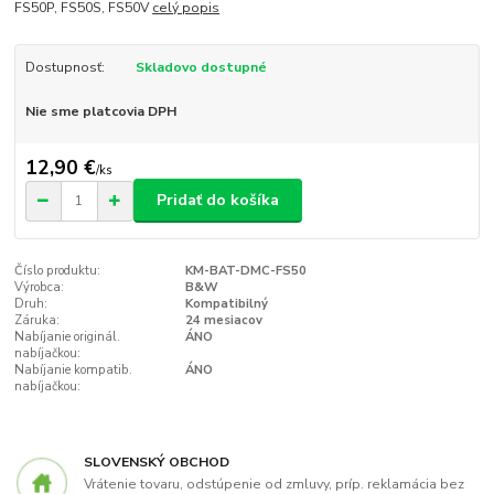
FS50P, FS50S, FS50V
celý popis
Dostupnosť:
Skladovo dostupné
Nie sme platcovia DPH
12,90 €
/
ks
Pridať do košíka
Číslo produktu:
KM-BAT-DMC-FS50
Výrobca:
B&W
Druh:
Kompatibilný
Záruka:
24 mesiacov
Nabíjanie originál.
ÁNO
nabíjačkou:
Nabíjanie kompatib.
ÁNO
nabíjačkou:
SLOVENSKÝ OBCHOD
Vrátenie tovaru, odstúpenie od zmluvy, príp. reklamácia bez