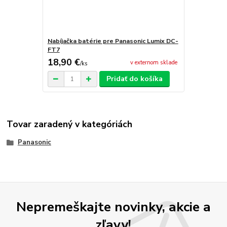
Nabíjačka batérie pre Panasonic Lumix DC-
FT7
18,90 €
v externom sklade
/
ks
Pridať do košíka
Tovar zaradený v kategóriách
Panasonic
Nepremeškajte novinky, akcie a
zľavy!