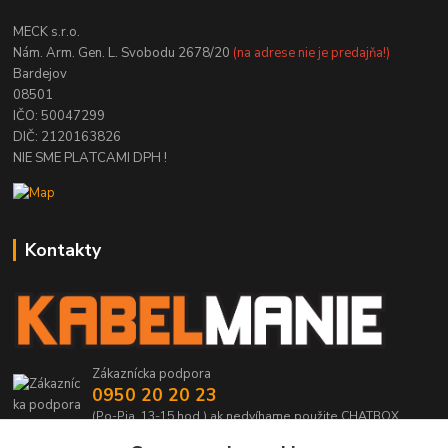
MECK s.r.o.
Nám. Arm. Gen. L. Svobodu 2678/20
(na adrese nie je predajňa!)
Bardejov
08501
IČO: 50047299
DIČ: 2120163826
NIE SME PLATCAMI DPH !
Kontakty
Zákaznícka podpora
0950 20 20 23
(Po-Pia, 13-15 hod.) ak nedvíhame použite CHATBOX