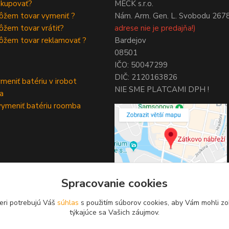
akupovať?
MECK s.r.o.
ôžem tovar vymeniť ?
Nám. Arm. Gen. L. Svobodu 267
žem tovar vrátiť?
adrese nie je predajňa!)
ôžem tovar reklamovať ?
Bardejov
08501
IČO: 50047299
DIČ: 2120163826
meniť batériu v irobot
NIE SME PLATCAMI DPH !
a
ymeniť batériu roomba
Spracovanie cookies
eri potrebujú Váš
súhlas
s použitím súborov cookies, aby Vám mohli zo
týkajúce sa Vašich záujmov.