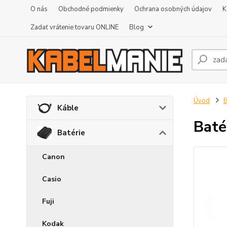
O nás
Obchodné podmienky
Ochrana osobných údajov
K
Zadať vrátenie tovaru ONLINE
Blog
Úvod
B
Káble
Baté
Batérie
Canon
Casio
Fuji
Kodak