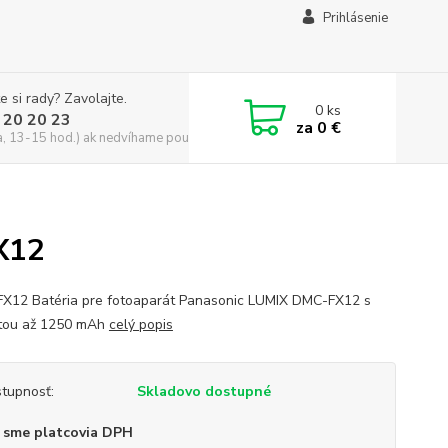
Prihlásenie
e si rady? Zavolajte.
0
ks
 20 20 23
za
0 €
a, 13-15 hod.) ak nedvíhame použite CHATBOX
X12
FX12 Batéria pre fotoaparát Panasonic LUMIX DMC-FX12 s
tou až 1250 mAh
celý popis
tupnosť:
Skladovo dostupné
 sme platcovia DPH