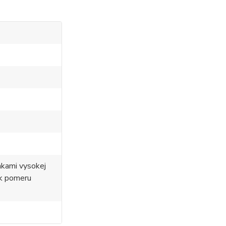
nkami vysokej
 k pomeru