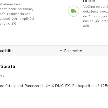
HODÍN
Vrátenie tovaru,
Väčšinu objedn
odstúpenie od zmluvy,
dokážeme vyex
príp. reklamácia bez
do 24 hodín, príp
zbytočných komplikácii
nasledujúci pra
v rámci SR
deň
tibilita
Parametre
ibilita
12
re fotoaparát Panasonic LUMIX DMC-FX12 s kapacitou až 12