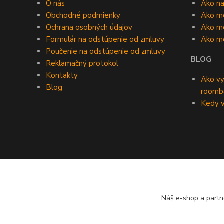
O nás
Ako n
Obchodné podmienky
Ako m
Ochrana osobných údajov
Ako mô
Formulár na odstúpenie od zmluvy
Ako m
Poučenie na odstúpenie od zmluvy
BLOG
Reklamačný protokol
Kontakty
Ako vy
Blog
roomb
Kedy v
Náš e-shop a partn