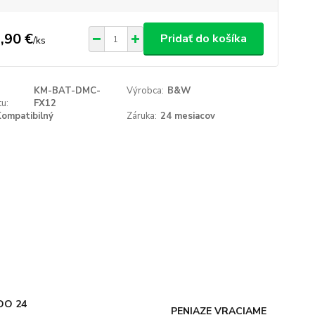
,90 €
Pridať do košíka
/
ks
KM-BAT-DMC-
Výrobca:
B&W
u:
FX12
ompatibilný
Záruka:
24 mesiacov
DO 24
PENIAZE VRACIAME