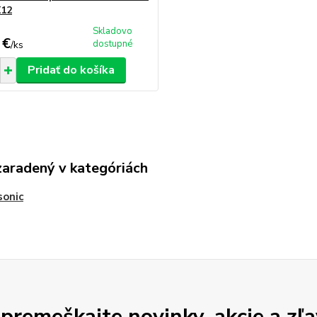
12
Skladovo
 €
dostupné
/
ks
Pridať do košíka
zaradený v kategóriách
sonic
premeškajte novinky, akcie a zľa