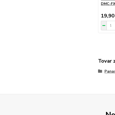
DMC-FX
19,90
Tovar 
Pana
Ne