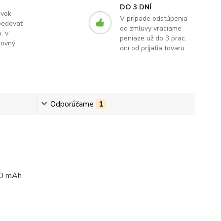
DO 3 DNÍ
ávok
V prípade odstúpenia
pedovať
od zmluvy vraciame
. v
peniaze už do 3 prac.
covný
dní od prijatia tovaru
Odporúčame
1
50 mAh