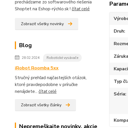
prechádzame zo softwarového riešenia
Param
Shoptet na Eshop-rýchlo.sk !
čítať celé
Výrob
Zobraziť všetky novinky
Druh
Rozme
Blog
Záruk
28.02.2024
Robotické vysávače
iRobot Roomba 5xx
Kapac
Stručný prehľad najčastejších otázok,
Typ č
ktoré pravdepodobne v príručke
nenájdete...
čítať celé
Séria
Zobraziť všetky články
Kompat
Nepremeškajte novinky, akcie