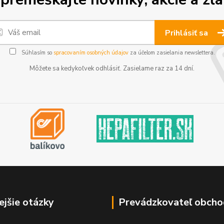
Prihlásiť sa
Súhlasím so
spracovaním osobných údajov
za účelom zasielania newslettera.
Môžete sa kedykoľvek odhlásiť. Zasielame raz za 14 dní.
ejšie otázky
Prevádzkovateľ obcho