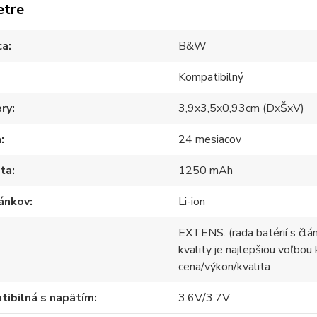
etre
ca
B&W
Kompatibilný
ry
3,9x3,5x0,93cm (DxŠxV)
a
24 mesiacov
ita
1250 mAh
lánkov
Li-ion
EXTENS. (rada batérií s člá
kvality je najlepšiou voľbou
cena/výkon/kvalita
ibilná s napätím
3.6V/3.7V