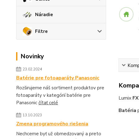
Náradie
Filtre
Novinky
Kompa
23.02.2024
Batérie pre fotoaparáty Panasonic
Kompat
Rozširujeme náš sortiment produktov pre
fotoaparáty v kategórií batérie pre
Lumix
FX
Panasonic
čítať celé
Batéria
p
13.10.2023
Zmena programového riešenia
Nechceme byť už obmedzovaný a preto