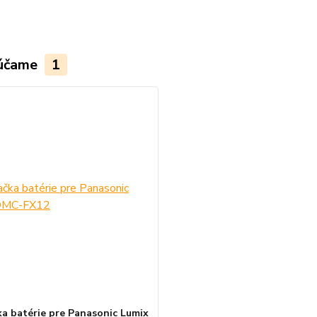
účame
1
ka batérie pre Panasonic Lumix