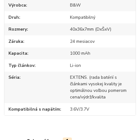
Výrobca
B&W
Druh
Kompatibilný
Rozmery
40x36x7mm (DxŠxV)
Záruka
24 mesiacov
Kapacita
1000 mAh
Typ článkov
Li-ion
Séria
EXTENS. (rada batérií s
článkami vysokej kvality je
optimálnou voľbou pomerom
cena/výdrž/kvalita
Kompatibilná s napätím
3.6V/3.7V