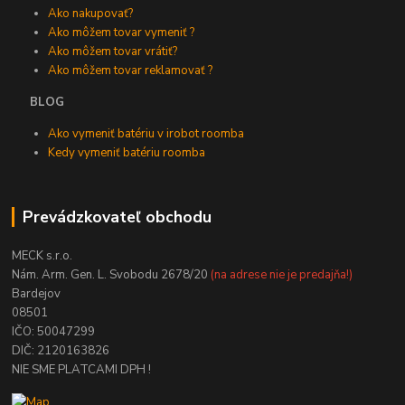
Ako nakupovať?
Ako môžem tovar vymeniť ?
Ako môžem tovar vrátiť?
Ako môžem tovar reklamovať ?
BLOG
Ako vymeniť batériu v irobot roomba
Kedy vymeniť batériu roomba
Prevádzkovateľ obchodu
MECK s.r.o.
Nám. Arm. Gen. L. Svobodu 2678/20
(na adrese nie je predajňa!)
Bardejov
08501
IČO: 50047299
DIČ: 2120163826
NIE SME PLATCAMI DPH !