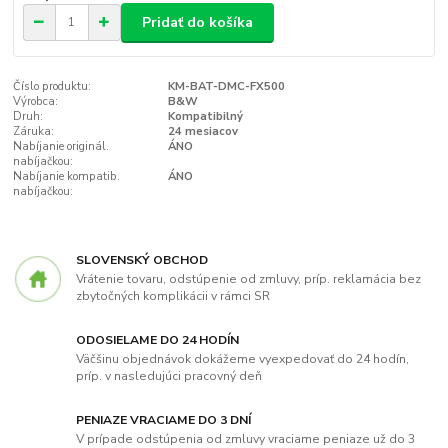
Pridať do košíka
Číslo produktu:
KM-BAT-DMC-FX500
Výrobca:
B&W
Druh:
Kompatibilný
Záruka:
24 mesiacov
Nabíjanie originál.
ÁNO
nabíjačkou:
Nabíjanie kompatib.
ÁNO
nabíjačkou:
SLOVENSKÝ OBCHOD
Vrátenie tovaru, odstúpenie od zmluvy, príp. reklamácia bez
zbytočných komplikácii v rámci SR
ODOSIELAME DO 24 HODÍN
Väčšinu objednávok dokážeme vyexpedovať do 24 hodín,
príp. v nasledujúci pracovný deň
PENIAZE VRACIAME DO 3 DNÍ
V prípade odstúpenia od zmluvy vraciame peniaze už do 3