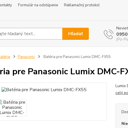
ontakty
Formulár na odstúpenie
Reklamačný protokol
Neviet
Hľadať
0950
(Po-Pi
atérie
Panasonic
Batéria pre Panasonic Lumix DMC-FX55
ria pre Panasonic Lumix DMC-F
Lumix 
celý p
Dos
Nie