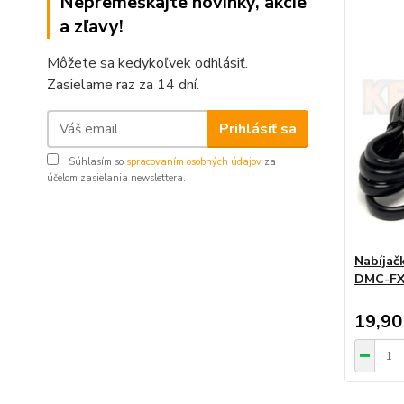
Nepremeškajte novinky, akcie
a zľavy!
Môžete sa kedykoľvek odhlásiť.
Zasielame raz za 14 dní.
Prihlásiť sa
Súhlasím so
spracovaním osobných údajov
za
účelom zasielania newslettera.
Nabíjač
DMC-FX
19,90