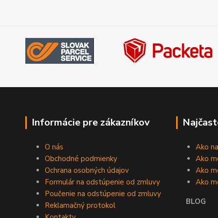
Informácie pre zákazníkov
Najčast
O nás
Ako n
Obchodné podmienky
Ako m
Ochrana osobných údajov
Ako mô
Formulár na odstúpenie od zmluvy
Ako m
Poučenie na odstúpenie od zmluvy
BLOG
Reklamačný protokol
Kontakty