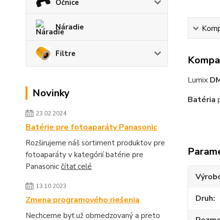
Očnice
Náradie
Kompa
Filtre
Kompat
Lumix
DM
Novinky
Batéria
p
23.02.2024
Batérie pre fotoaparáty Panasonic
Rozširujeme náš sortiment produktov pre
Param
fotoaparáty v kategórií batérie pre
Panasonic
čítať celé
Výrob
13.10.2023
Druh
Zmena programového riešenia
Nechceme byť už obmedzovaný a preto