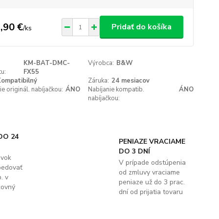
,90 €
Pridať do košíka
/
ks
KM-BAT-DMC-
Výrobca:
B&W
u:
FX55
ompatibilný
Záruka:
24 mesiacov
ie originál. nabíjačkou:
ÁNO
Nabíjanie kompatib.
ÁNO
nabíjačkou:
DO 24
PENIAZE VRACIAME
DO 3 DNÍ
ávok
V prípade odstúpenia
pedovať
od zmluvy vraciame
. v
peniaze už do 3 prac.
covný
dní od prijatia tovaru