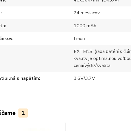
ry
40x36x7mm (DxŠxV)
a
24 mesiacov
ita
1000 mAh
lánkov
Li-ion
EXTENS. (rada batérií s člá
kvality je optimálnou voľb
cena/výdrž/kvalita
ibilná s napätím
3.6V/3.7V
účame
1