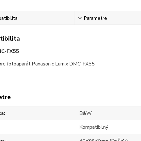
tibilita
Parametre
ibilita
C-FX55
re fotoaparát Panasonic Lumix DMC-FX55
etre
ca
B&W
Kompatibilný