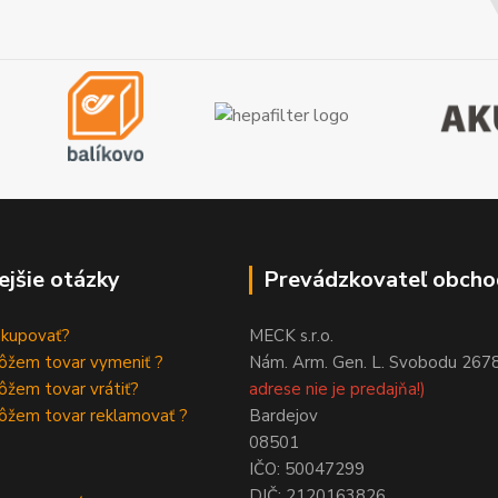
ejšie otázky
Prevádzkovateľ obcho
akupovať?
MECK s.r.o.
ôžem tovar vymeniť ?
Nám. Arm. Gen. L. Svobodu 267
žem tovar vrátiť?
adrese nie je predajňa!)
ôžem tovar reklamovať ?
Bardejov
08501
IČO: 50047299
DIČ: 2120163826