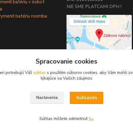
meniť batériu v irobot
NIE SME PLATCAMI DPH !
a
ymeniť batériu roomba
Spracovanie cookies
eri potrebujú Váš
súhlas
s použitím súborov cookies, aby Vám mohli zo
týkajúce sa Vašich záujmov.
Upravit sběr cookies.
Súhlasím
Nastavenia
Súhlas môžete odmietnuť
tu
.