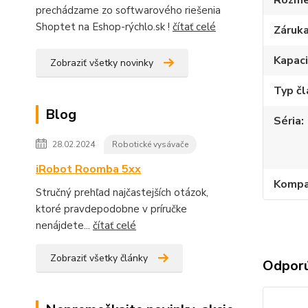
Rozme
prechádzame zo softwarového riešenia
Shoptet na Eshop-rýchlo.sk !
čítať celé
Záruk
Kapac
Zobraziť všetky novinky
Typ č
Blog
Séria
28.02.2024
Robotické vysávače
iRobot Roomba 5xx
Kompat
Stručný prehľad najčastejších otázok,
ktoré pravdepodobne v príručke
nenájdete...
čítať celé
Zobraziť všetky články
Odpor