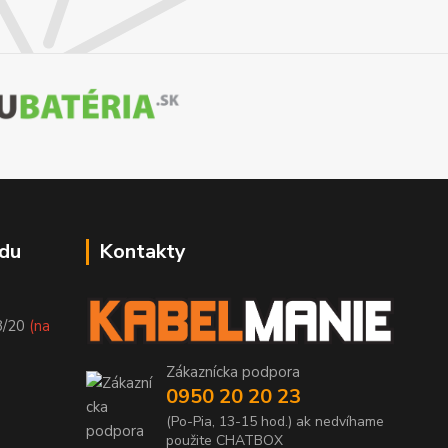
du
Kontakty
8/20
(na
Zákaznícka podpora
0950 20 20 23
(Po-Pia, 13-15 hod.) ak nedvíhame
použite CHATBOX