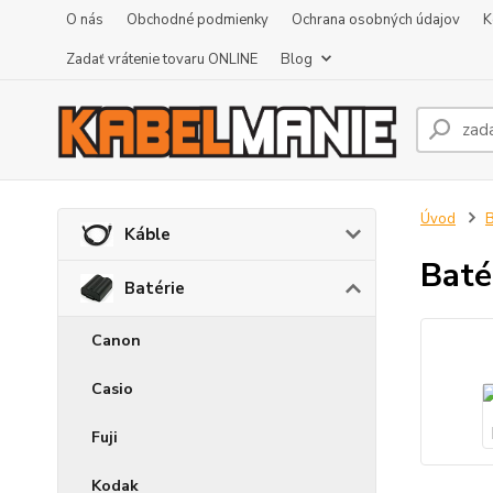
O nás
Obchodné podmienky
Ochrana osobných údajov
K
Zadať vrátenie tovaru ONLINE
Blog
Úvod
B
Káble
Baté
Batérie
Canon
Casio
Fuji
Kodak