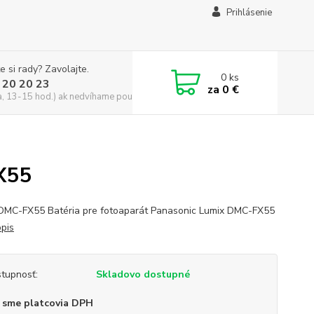
Prihlásenie
e si rady? Zavolajte.
0
ks
 20 20 23
za
0 €
a, 13-15 hod.) ak nedvíhame použite CHATBOX
X55
DMC-FX55 Batéria pre fotoaparát Panasonic Lumix DMC-FX55
opis
tupnosť:
Skladovo dostupné
 sme platcovia DPH