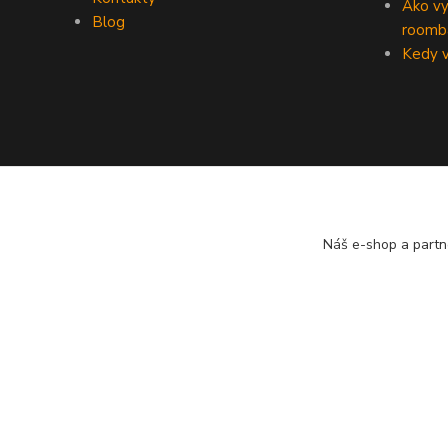
Ako vy
Blog
roomb
Kedy v
Náš e-shop a partn