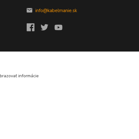
info@kabelmanie.sk
brazovať informácie
Vytvorené na
Eshop-rychlo.sk