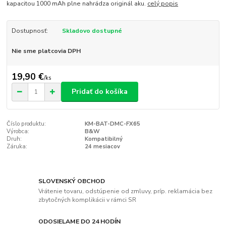
kapacitou 1000 mAh plne nahrádza originál aku.
celý popis
Dostupnosť:
Skladovo dostupné
Nie sme platcovia DPH
19,90 €
/
ks
Pridať do košíka
Číslo produktu:
KM-BAT-DMC-FX65
Výrobca:
B&W
Druh:
Kompatibilný
Záruka:
24 mesiacov
SLOVENSKÝ OBCHOD
Vrátenie tovaru, odstúpenie od zmluvy, príp. reklamácia bez
zbytočných komplikácii v rámci SR
ODOSIELAME DO 24 HODÍN