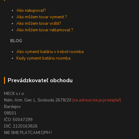
Ako nakupovať?
Ako môžem tovar vymeniť ?
Ako môžem tovar vrátiť?
Ako môžem tovar reklamovať ?
BLOG
Ako vymeniť batériu v irobot roomba
Kedy vymeniť batériu roomba
Prevádzkovateľ obchodu
MECK s.r.o.
Nám. Arm. Gen. L. Svobodu 2678/20
(na adrese nie je predajňa!)
Bardejov
08501
IČO: 50047299
DIČ: 2120163826
NIE SME PLATCAMI DPH !