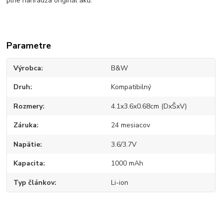
plne nahrádza originál aku.
Parametre
Výrobca
B&W
Druh
Kompatibilný
Rozmery
4.1x3.6x0.68cm (DxŠxV)
Záruka
24 mesiacov
Napätie
3.6/3.7V
Kapacita
1000 mAh
Typ článkov
Li-ion