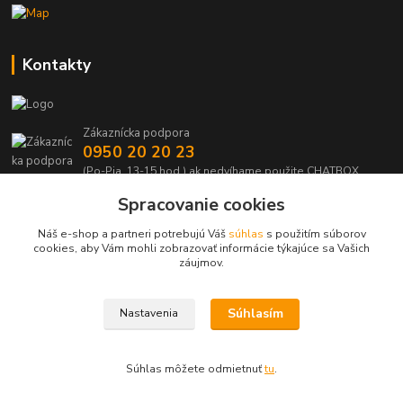
Kontakty
Zákaznícka podpora
0950 20 20 23
(Po-Pia, 13-15 hod.) ak nedvíhame použite CHATBOX
Spracovanie cookies
info@kabelmanie.sk
Náš e-shop a partneri potrebujú Váš
súhlas
s použitím súborov
cookies, aby Vám mohli zobrazovať informácie týkajúce sa Vašich
záujmov.
Súhlasím
Nastavenia
Upravit sběr cookies.
Súhlas môžete odmietnuť
tu
.
Vytvorené na
Eshop-rychlo.sk