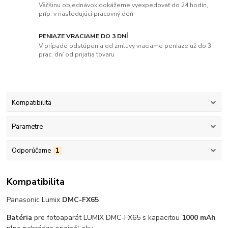
Väčšinu objednávok dokážeme vyexpedovať do 24 hodín,
príp. v nasledujúci pracovný deň
PENIAZE VRACIAME DO 3 DNÍ
V prípade odstúpenia od zmluvy vraciame peniaze už do 3
prac. dní od prijatia tovaru
Kompatibilita
Parametre
Odporúčame
1
Kompatibilita
Panasonic Lumix
DMC-FX65
Batéria
pre fotoaparát LUMIX DMC-FX65 s kapacitou
1000 mAh