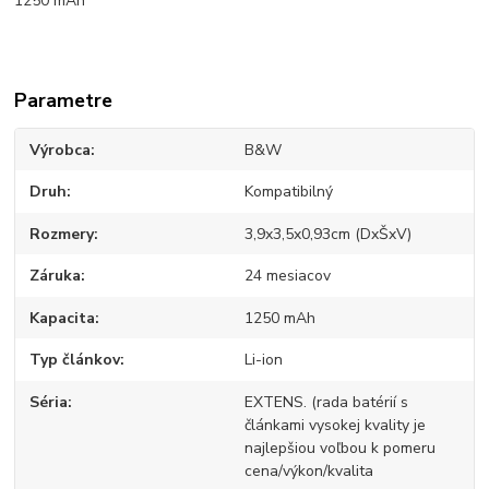
1250 mAh
Parametre
Výrobca
B&W
Druh
Kompatibilný
Rozmery
3,9x3,5x0,93cm (DxŠxV)
Záruka
24 mesiacov
Kapacita
1250 mAh
Typ článkov
Li-ion
Séria
EXTENS. (rada batérií s
článkami vysokej kvality je
najlepšiou voľbou k pomeru
cena/výkon/kvalita