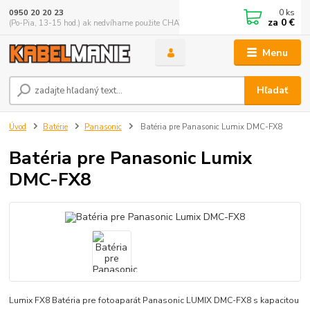
0
ks
0950 20 20 23
za
0 €
(Po-Pia, 13-15 hod.) ak nedvíhame použite CHATBOX
Menu
Hľadať
Úvod
Batérie
Panasonic
Batéria pre Panasonic Lumix DMC-FX8
Batéria pre Panasonic Lumix
DMC-FX8
Lumix FX8 Batéria pre fotoaparát Panasonic LUMIX DMC-FX8 s kapacitou