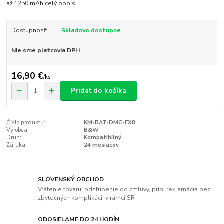
až 1250 mAh
celý popis
Dostupnosť:
Skladovo dostupné
Nie sme platcovia DPH
16,90 €
/
ks
Pridať do košíka
Číslo produktu:
KM-BAT-DMC-FX8
Výrobca:
B&W
Druh:
Kompatibilný
Záruka:
24 mesiacov
SLOVENSKÝ OBCHOD
Vrátenie tovaru, odstúpenie od zmluvy, príp. reklamácia bez
zbytočných komplikácii v rámci SR
ODOSIELAME DO 24 HODÍN