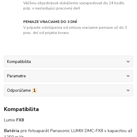
Väčšinu objednávok dokážeme vyexpedovať do 24 hodín,
príp. v nasledujúci pracovný deň
PENIAZE VRACIAME DO 3 DNÍ
V prípade odstúpenia od zmluvy vraciame peniaze už do 3
prac. dní od prijatia tovaru
Kompatibilita
Parametre
Odporúčame
1
Kompatibilita
Lumix
FX8
Batéria
pre fotoaparát Panasonic LUMIX DMC-FX8 s kapacitou až