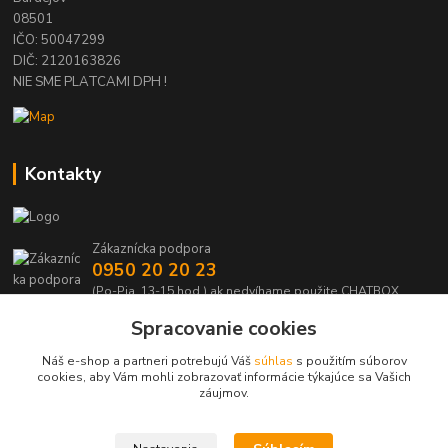
08501
IČO: 50047299
DIČ: 2120163826
NIE SME PLATCAMI DPH !
Kontakty
Zákaznícka podpora
0950 20 20 23
(Po-Pia, 13-15 hod.) ak nedvíhame použite CHATBOX
Spracovanie cookies
info@kabelmanie.sk
Náš e-shop a partneri potrebujú Váš
súhlas
s použitím súborov
cookies, aby Vám mohli zobrazovať informácie týkajúce sa Vašich
záujmov.