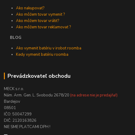
Ako nakupovať?
Ako môžem tovar vymeniť ?
Ako môžem tovar vrátiť?
Ako môžem tovar reklamovať ?
BLOG
Ako vymeniť batériu v irobot roomba
Kedy vymeniť batériu roomba
Prevádzkovateľ obchodu
MECK s.r.o.
Nám. Arm. Gen. L. Svobodu 2678/20
(na adrese nie je predajňa!)
Bardejov
08501
IČO: 50047299
DIČ: 2120163826
NIE SME PLATCAMI DPH !