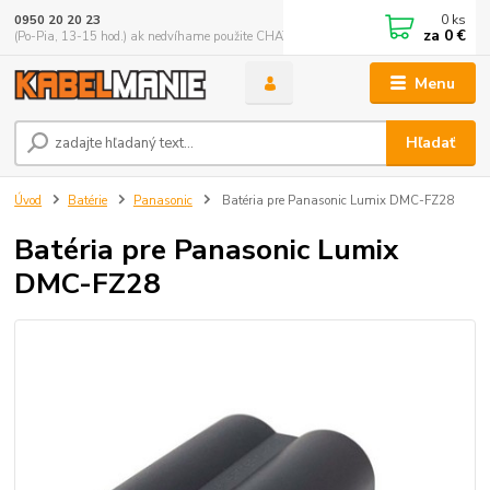
0
ks
0950 20 20 23
za
0 €
(Po-Pia, 13-15 hod.) ak nedvíhame použite CHATBOX
Menu
Hľadať
Úvod
Batérie
Panasonic
Batéria pre Panasonic Lumix DMC-FZ28
Batéria pre Panasonic Lumix
DMC-FZ28