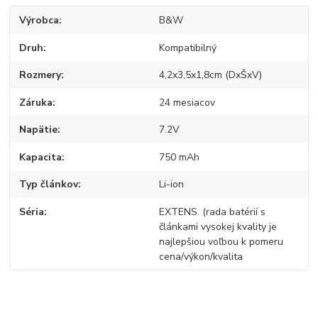
Výrobca
B&W
Druh
Kompatibilný
Rozmery
4,2x3,5x1,8cm (DxŠxV)
Záruka
24 mesiacov
Napätie
7.2V
Kapacita
750 mAh
Typ článkov
Li-ion
Séria
EXTENS. (rada batérií s
článkami vysokej kvality je
najlepšiou voľbou k pomeru
cena/výkon/kvalita