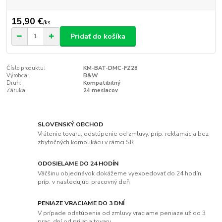
15,90 €
/
ks
Pridať do košíka
Číslo produktu:
KM-BAT-DMC-FZ28
Výrobca:
B&W
Druh:
Kompatibilný
Záruka:
24 mesiacov
SLOVENSKÝ OBCHOD
Vrátenie tovaru, odstúpenie od zmluvy, príp. reklamácia bez
zbytočných komplikácii v rámci SR
ODOSIELAME DO 24 HODÍN
Väčšinu objednávok dokážeme vyexpedovať do 24 hodín,
príp. v nasledujúci pracovný deň
PENIAZE VRACIAME DO 3 DNÍ
V prípade odstúpenia od zmluvy vraciame peniaze už do 3
prac. dní od prijatia tovaru