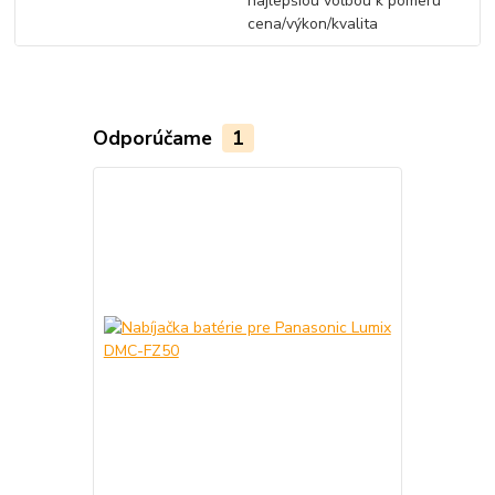
najlepšiou voľbou k pomeru
cena/výkon/kvalita
Odporúčame
1