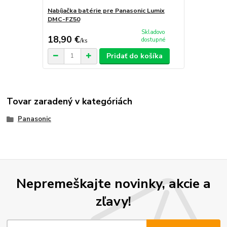
Nabíjačka batérie pre Panasonic Lumix
DMC-FZ50
Skladovo
18,90 €
dostupné
/
ks
Pridať do košíka
Tovar zaradený v kategóriách
Panasonic
Nepremeškajte novinky, akcie a
zľavy!