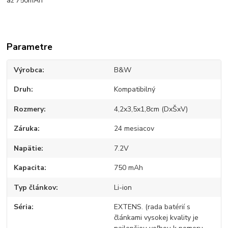
až 750mAh
Parametre
Výrobca
B&W
Druh
Kompatibilný
Rozmery
4,2x3,5x1,8cm (DxŠxV)
Záruka
24 mesiacov
Napätie
7.2V
Kapacita
750 mAh
Typ článkov
Li-ion
Séria
EXTENS. (rada batérií s
článkami vysokej kvality je