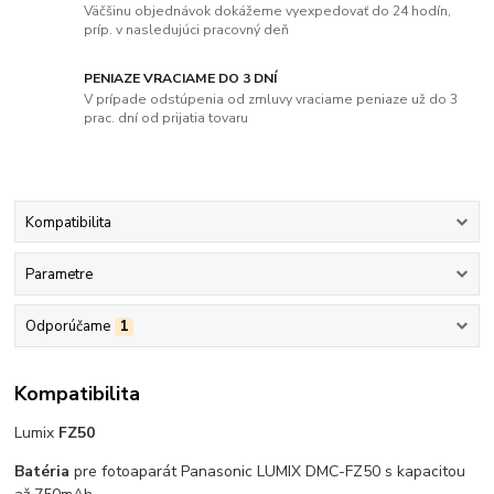
Väčšinu objednávok dokážeme vyexpedovať do 24 hodín,
príp. v nasledujúci pracovný deň
PENIAZE VRACIAME DO 3 DNÍ
V prípade odstúpenia od zmluvy vraciame peniaze už do 3
prac. dní od prijatia tovaru
Kompatibilita
Parametre
Odporúčame
1
Kompatibilita
Lumix
FZ50
Batéria
pre fotoaparát Panasonic LUMIX DMC-FZ50 s kapacitou