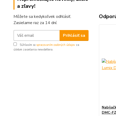
a zľavy!
Odpor
Môžete sa kedykoľvek odhlásiť.
Zasielame raz za 14 dní.
Prihlásiť sa
Súhlasím so
spracovaním osobných údajov
za
účelom zasielania newslettera.
Nabíjač
DMC-FZ