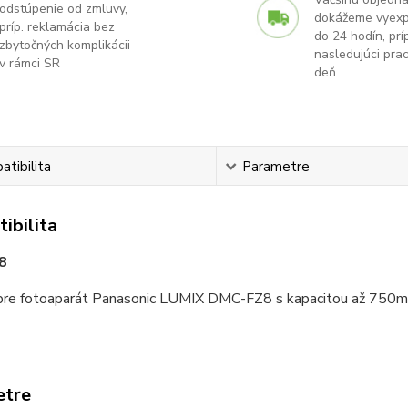
odstúpenie od zmluvy,
dokážeme vyex
príp. reklamácia bez
do 24 hodín, príp
zbytočných komplikácii
nasledujúci pra
v rámci SR
deň
tibilita
Parametre
ibilita
8
re fotoaparát Panasonic LUMIX DMC-FZ8 s kapacitou až 750
etre