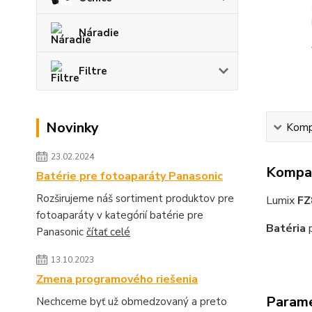
Náradie
Filtre
Novinky
Kompa
23.02.2024
Kompat
Batérie pre fotoaparáty Panasonic
Rozširujeme náš sortiment produktov pre
Lumix
FZ
fotoaparáty v kategórií batérie pre
Batéria
p
Panasonic
čítať celé
13.10.2023
Zmena programového riešenia
Param
Nechceme byť už obmedzovaný a preto