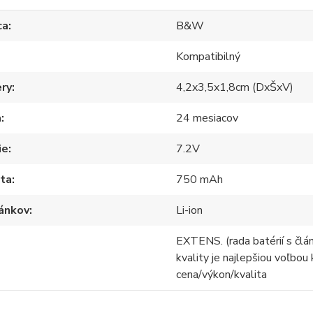
ca
B&W
Kompatibilný
ry
4,2x3,5x1,8cm (DxŠxV)
a
24 mesiacov
ie
7.2V
ita
750 mAh
lánkov
Li-ion
EXTENS. (rada batérií s člá
kvality je najlepšiou voľbou
cena/výkon/kvalita