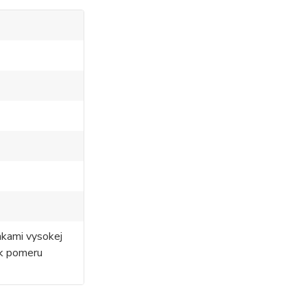
nkami vysokej
 k pomeru