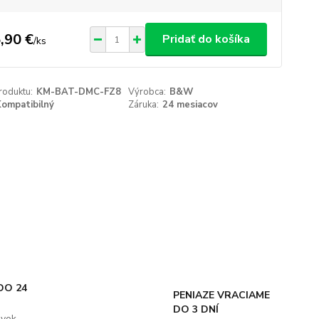
,90 €
Pridať do košíka
/
ks
roduktu:
KM-BAT-DMC-FZ8
Výrobca:
B&W
ompatibilný
Záruka:
24 mesiacov
DO 24
PENIAZE VRACIAME
DO 3 DNÍ
ávok