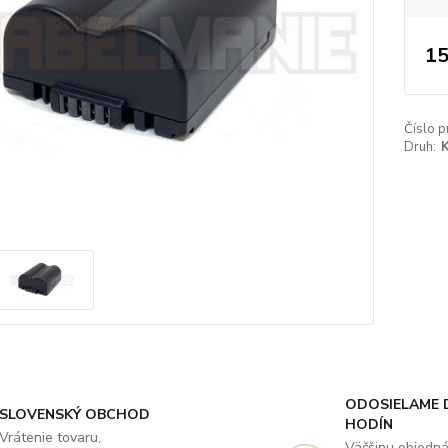
15
Číslo p
Druh:
K
ODOSIELAME 
SLOVENSKÝ OBCHOD
HODÍN
Vrátenie tovaru,
Väčšinu objedn