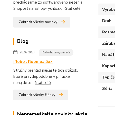
prechádzame zo softwarového riešenia
Shoptet na Eshop-rýchlo.sk !
čítať celé
Výrob
Druh
Zobraziť všetky novinky
Rozme
Blog
Záruk
28.02.2024
Robotické vysávače
Napät
iRobot Roomba 5xx
Kapac
Stručný prehľad najčastejších otázok,
ktoré pravdepodobne v príručke
Typ č
nenájdete...
čítať celé
Séria
Zobraziť všetky články
Nepremeškajte novinky, akcie