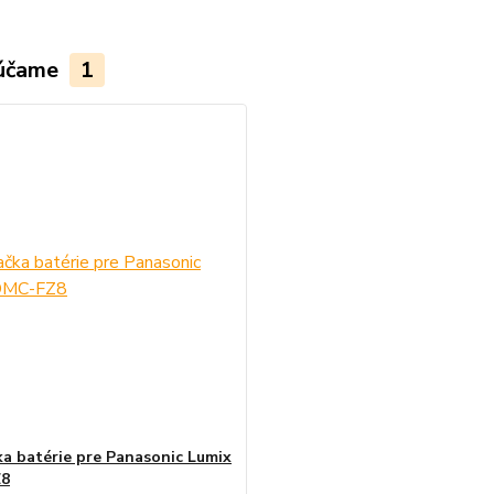
účame
1
ka batérie pre Panasonic Lumix
8