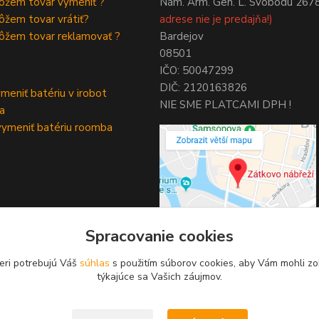
ôžem tovar vymeniť ?
Nám. Arm. Gen. L. Svobodu 267
žem tovar vrátiť?
adrese nie je predajňa!)
ôžem tovar reklamovať ?
Bardejov
08501
IČO: 50047299
DIČ: 2120163826
meniť batériu v irobot
NIE SME PLATCAMI DPH !
a
ymeniť batériu roomba
Spracovanie cookies
eri potrebujú Váš
súhlas
s použitím súborov cookies, aby Vám mohli zo
týkajúce sa Vašich záujmov.