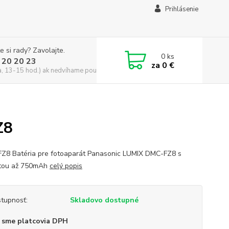
Prihlásenie
e si rady? Zavolajte.
0
ks
 20 20 23
za
0 €
a, 13-15 hod.) ak nedvíhame použite CHATBOX
Z8
FZ8 Batéria pre fotoaparát Panasonic LUMIX DMC-FZ8 s
itou až 750mAh
celý popis
tupnosť:
Skladovo dostupné
 sme platcovia DPH