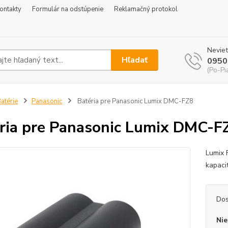
ontakty
Formulár na odstúpenie
Reklamačný protokol
Neviet
Hľadať
0950
(Po-Pi
atérie
Panasonic
Batéria pre Panasonic Lumix DMC-FZ8
ria pre Panasonic Lumix DMC-F
Lumix 
kapac
Dos
Nie