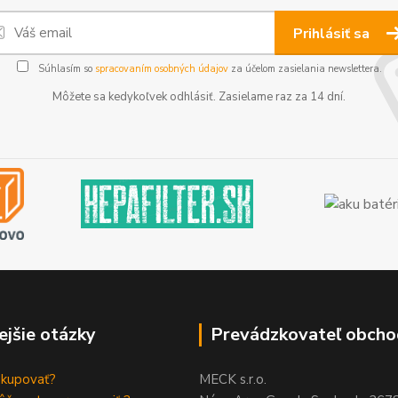
Prihlásiť sa
Súhlasím so
spracovaním osobných údajov
za účelom zasielania newslettera.
Môžete sa kedykoľvek odhlásiť. Zasielame raz za 14 dní.
ejšie otázky
Prevádzkovateľ obcho
akupovať?
MECK s.r.o.