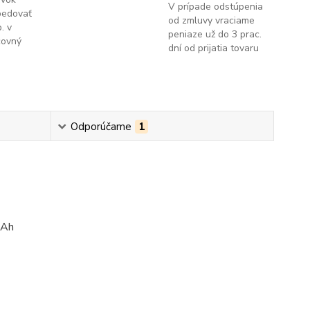
V prípade odstúpenia
pedovať
od zmluvy vraciame
. v
peniaze už do 3 prac.
covný
dní od prijatia tovaru
Odporúčame
1
mAh