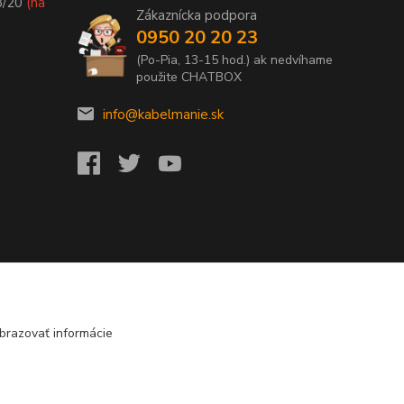
8/20
(na
Zákaznícka podpora
0950 20 20 23
(Po-Pia, 13-15 hod.) ak nedvíhame
použite CHATBOX
info@kabelmanie.sk
brazovať informácie