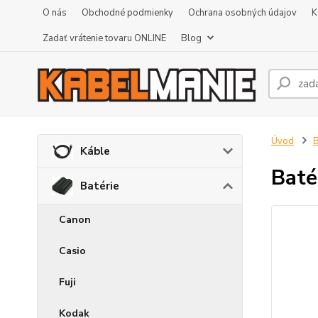
O nás
Obchodné podmienky
Ochrana osobných údajov
K
Zadať vrátenie tovaru ONLINE
Blog
Úvod
B
Káble
Baté
Batérie
Canon
Casio
Fuji
Kodak