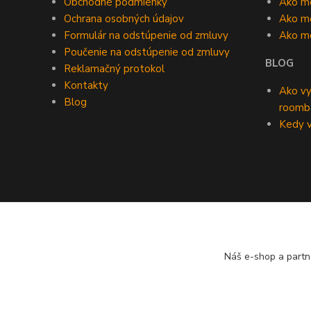
Obchodné podmienky
Ako m
Ochrana osobných údajov
Ako mô
Formulár na odstúpenie od zmluvy
Ako m
Poučenie na odstúpenie od zmluvy
BLOG
Reklamačný protokol
Kontakty
Ako vy
Blog
roomb
Kedy v
Náš e-shop a partn