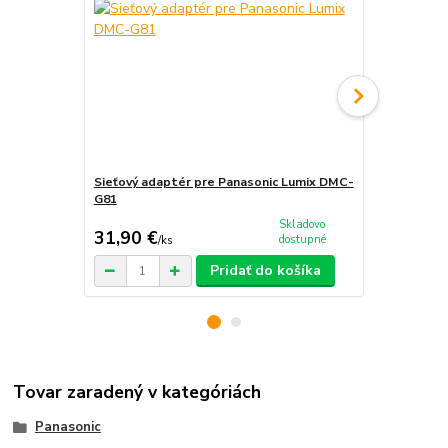
Sieťový adaptér pre Panasonic Lumix DMC-
Nabíjačka b
G81
DMC-G81
Skladovo
31,90 €
18,90 €
dostupné
/
ks
/
k
Pridať do košíka
Tovar zaradený v kategóriách
Panasonic