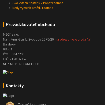
Ako vymeniť batériu v irobot roomba
Kedy vymeniť batériu roomba
Prevádzkovateľ obchodu
MECK s.r.o.
Nám. Arm. Gen. L. Svobodu 2678/20
(na adrese nie je predajňa!)
Bardejov
08501
IČO: 50047299
DIČ: 2120163826
NIE SME PLATCAMI DPH !
Kontakty
Zákaznícka podpora