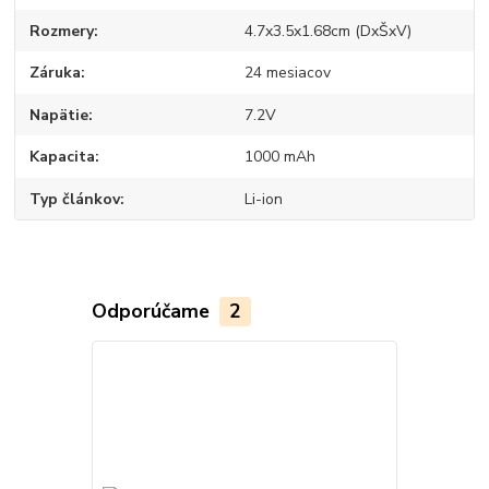
Rozmery
4.7x3.5x1.68cm (DxŠxV)
Záruka
24 mesiacov
Napätie
7.2V
Kapacita
1000 mAh
Typ článkov
Li-ion
Odporúčame
2