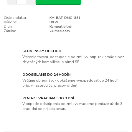
Číslo produktu:
KM-BAT-DMC-G81
Výrobca:
B&W
Druh:
Kompatibilný
Záruka:
24 mesiacov
SLOVENSKÝ OBCHOD
Vrátenie tovaru, odstúpenie od zmluvy, príp. reklamácia bez
zbytočných komplikácii v rámci SR
ODOSIELAME DO 24 HODÍN
Väčšinu objednávok dokážeme vyexpedovať do 24 hodín,
príp. v nasledujúci pracovný deň
PENIAZE VRACIAME DO 3 DNÍ
V prípade odstúpenia od zmluvy vraciame peniaze už do 3
prac. dní od prijatia tovaru