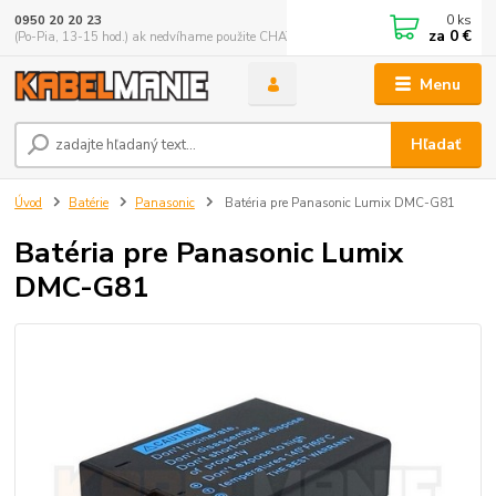
0
ks
0950 20 20 23
za
0 €
(Po-Pia, 13-15 hod.) ak nedvíhame použite CHATBOX
Menu
Hľadať
Úvod
Batérie
Panasonic
Batéria pre Panasonic Lumix DMC-G81
Batéria pre Panasonic Lumix
DMC-G81