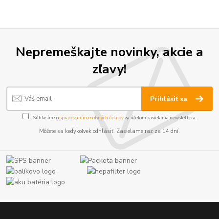
Nepremeškajte novinky, akcie a
zľavy!
Prihlásiť sa
Súhlasím so
spracovaním osobných údajov
za účelom zasielania newslettera.
Môžete sa kedykoľvek odhlásiť. Zasielame raz za 14 dní.