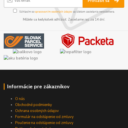
Prihlásiť sa
Súhlasím so
spracovaním osobných údajov
za účelom zasielania newslettera.
Môžete sa kedykoľvek odhlásiť. Zasielame raz za 14 dní.
Informácie pre zákazníkov
O nás
Obchodné podmienky
Ochrana osobných údajov
Formulár na odstúpenie od zmluvy
Poučenie na odstúpenie od zmluvy