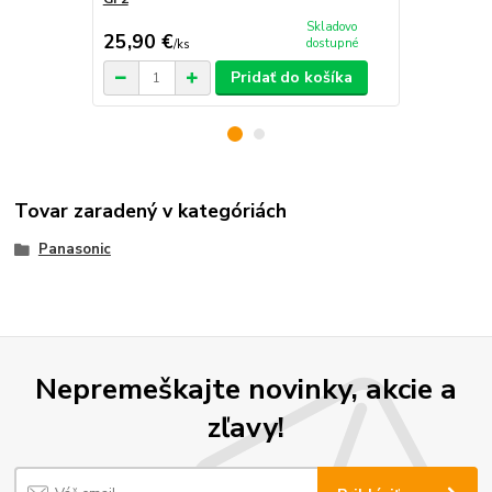
Skladovo
25,90 €
18,90 €
dostupné
/
ks
/
k
Pridať do košíka
Tovar zaradený v kategóriách
Panasonic
Nepremeškajte novinky, akcie a
zľavy!