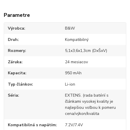
Parametre
Výrobca
B&W
Druh
Kompatibilný
Rozmery
5,1x3,6x1,3cm (DxŠxV)
Záruka
24 mesiacov
Kapacita
950 mAh
Typ článkov
Li-ion
Séria
EXTENS. (rada batérií s
článkami vysokej kvality je
najlepšiou voľbou k pomeru
cena/výkon/kvalita
Kompatibilná s napätím
7.2V/7.4V