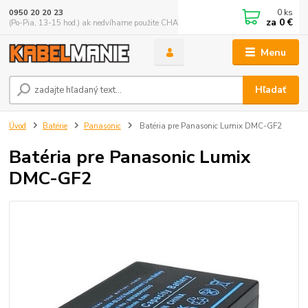
0
ks
0950 20 20 23
za
0 €
(Po-Pia, 13-15 hod.) ak nedvíhame použite CHATBOX
Menu
Hľadať
Úvod
Batérie
Panasonic
Batéria pre Panasonic Lumix DMC-GF2
Batéria pre Panasonic Lumix
DMC-GF2