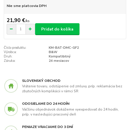
Nie sme platcovia DPH
21,90 €
/
ks
Pridať do košíka
Číslo produktu:
KM-BAT-DMC-GF2
Výrobca:
B&W
Druh:
Kompatibilný
Záruka:
24 mesiacov
SLOVENSKÝ OBCHOD
Vrátenie tovaru, odstúpenie od zmluvy, príp. reklamácia bez
zbytočných komplikácii v rámci SR
ODOSIELAME DO 24 HODÍN
Väčšinu objednávok dokážeme vyexpedovať do 24 hodín,
príp. v nasledujúci pracovný deň
PENIAZE VRACIAME DO 3 DNÍ