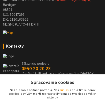
Bardejov
08501
IČO: 50047299
DIČ: 2120163826
NIE SME PLATCAMI DPH !
Kontakty
Zákaznícka podpora
0950 20 20 23
(Po-Pia, 13-15 hod.) ak nedvíhame použite CHATBOX
Spracovanie cookies
info@kabelmanie.sk
Náš e-shop a partneri potrebujú Váš
súhlas
s použitím súborov
cookies, aby Vám mohli zobrazovať informácie týkajúce sa Vašich
záujmov.