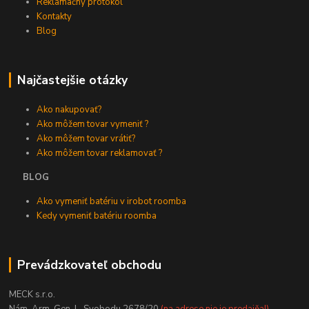
Reklamačný protokol
Kontakty
Blog
Najčastejšie otázky
Ako nakupovať?
Ako môžem tovar vymeniť ?
Ako môžem tovar vrátiť?
Ako môžem tovar reklamovať ?
BLOG
Ako vymeniť batériu v irobot roomba
Kedy vymeniť batériu roomba
Prevádzkovateľ obchodu
MECK s.r.o.
Nám. Arm. Gen. L. Svobodu 2678/20
(na adrese nie je predajňa!)