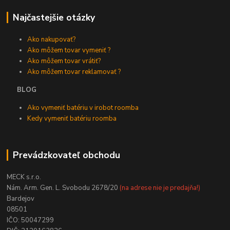
Najčastejšie otázky
Ako nakupovať?
Ako môžem tovar vymeniť ?
Ako môžem tovar vrátiť?
Ako môžem tovar reklamovať ?
BLOG
Ako vymeniť batériu v irobot roomba
Kedy vymeniť batériu roomba
Prevádzkovateľ obchodu
MECK s.r.o.
Nám. Arm. Gen. L. Svobodu 2678/20
(na adrese nie je predajňa!)
Bardejov
08501
IČO: 50047299