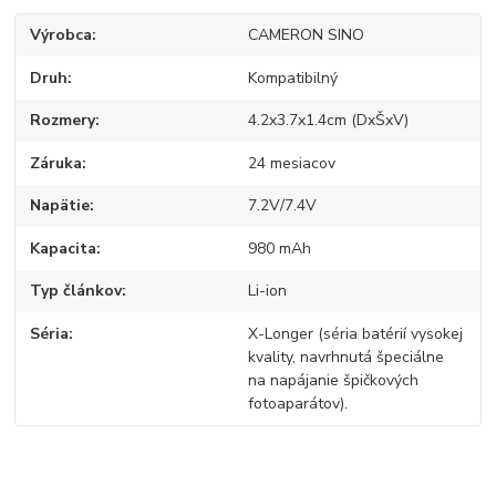
Výrobca
CAMERON SINO
Druh
Kompatibilný
Rozmery
4.2x3.7x1.4cm (DxŠxV)
Záruka
24 mesiacov
Napätie
7.2V/7.4V
Kapacita
980 mAh
Typ článkov
Li-ion
Séria
X-Longer (séria batérií vysokej
kvality, navrhnutá špeciálne
na napájanie špičkových
fotoaparátov).