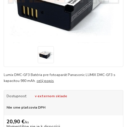
Lumix DMC-GF3 Batéria pre fotoaparát Panasonic LUMIX DMC-GF3 s
kapacitou 980 mAh.
celý popis
Dostupnosť:
v externom sklade
Nie sme platcovia DPH
20,90 €
/
ks
Momentálne nie je k dispozícii