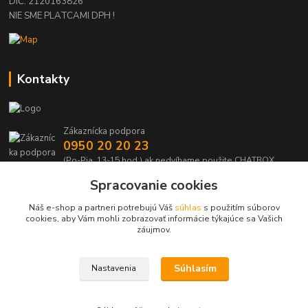
DIČ: 2120163826
NIE SME PLATCAMI DPH !
Kontakty
Zákaznícka podpora
0950 20 20 23
(Po-Pia, 13-15 hod.) ak nedvíhame použite CHATBOX
Spracovanie cookies
info@kabelmanie.sk
Náš e-shop a partneri potrebujú Váš
súhlas
s použitím súborov
cookies, aby Vám mohli zobrazovať informácie týkajúce sa Vašich
záujmov.
Súhlasím
Nastavenia
Upravit sběr cookies.