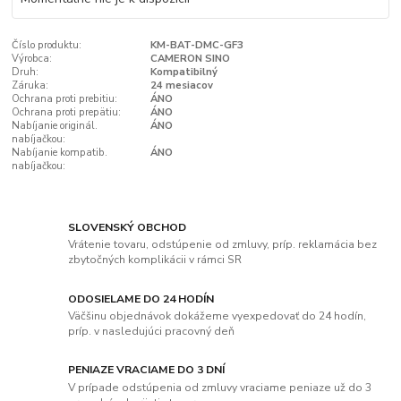
Číslo produktu:
KM-BAT-DMC-GF3
Výrobca:
CAMERON SINO
Druh:
Kompatibilný
Záruka:
24 mesiacov
Ochrana proti prebitiu:
ÁNO
Ochrana proti prepätiu:
ÁNO
Nabíjanie originál.
ÁNO
nabíjačkou:
Nabíjanie kompatib.
ÁNO
nabíjačkou:
SLOVENSKÝ OBCHOD
Vrátenie tovaru, odstúpenie od zmluvy, príp. reklamácia bez
zbytočných komplikácii v rámci SR
ODOSIELAME DO 24 HODÍN
Väčšinu objednávok dokážeme vyexpedovať do 24 hodín,
príp. v nasledujúci pracovný deň
PENIAZE VRACIAME DO 3 DNÍ
V prípade odstúpenia od zmluvy vraciame peniaze už do 3