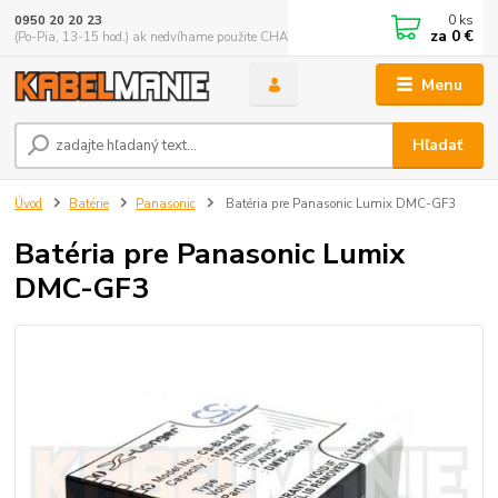
0
ks
0950 20 20 23
za
0 €
(Po-Pia, 13-15 hod.) ak nedvíhame použite CHATBOX
Menu
Hľadať
Úvod
Batérie
Panasonic
Batéria pre Panasonic Lumix DMC-GF3
Batéria pre Panasonic Lumix
DMC-GF3