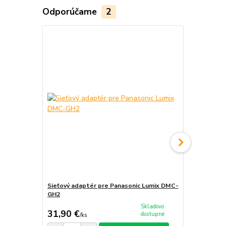
Odporúčame
2
Sieťový adaptér pre Panasonic Lumix DMC-
Nabíjačka b
GH2
DMC-GH2
Skladovo
31,90 €
18,90 €
dostupné
/
ks
/
k