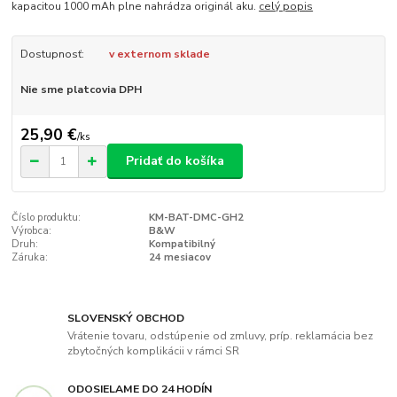
kapacitou 1000 mAh plne nahrádza originál aku.
celý popis
Dostupnosť:
v externom sklade
Nie sme platcovia DPH
25,90 €
/
ks
Pridať do košíka
Číslo produktu:
KM-BAT-DMC-GH2
Výrobca:
B&W
Druh:
Kompatibilný
Záruka:
24 mesiacov
SLOVENSKÝ OBCHOD
Vrátenie tovaru, odstúpenie od zmluvy, príp. reklamácia bez
zbytočných komplikácii v rámci SR
ODOSIELAME DO 24 HODÍN