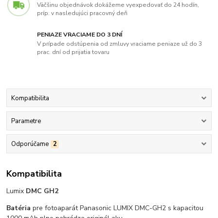
Väčšinu objednávok dokážeme vyexpedovať do 24 hodín,
príp. v nasledujúci pracovný deň
PENIAZE VRACIAME DO 3 DNÍ
V prípade odstúpenia od zmluvy vraciame peniaze už do 3
prac. dní od prijatia tovaru
Kompatibilita
Parametre
Odporúčame
2
Kompatibilita
Lumix
DMC GH2
Batéria
pre fotoaparát Panasonic LUMIX DMC-GH2 s kapacitou