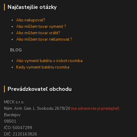
Najčastejšie otázky
Ako nakupovať?
Ako môžem tovar vymeniť ?
Ako môžem tovar vrátiť?
Ako môžem tovar reklamovať ?
BLOG
Ako vymeniť batériu v irobot roomba
Kedy vymeniť batériu roomba
Prevádzkovateľ obchodu
MECK s.r.o.
Nám. Arm. Gen. L. Svobodu 2678/20
(na adrese nie je predajňa!)
Bardejov
08501
IČO: 50047299
DIČ: 2120163826