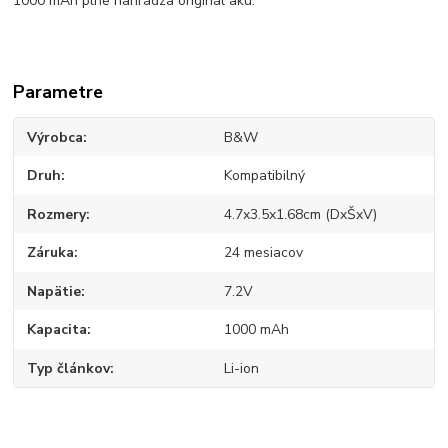
1000 mAh plne nahrádza originál aku.
Parametre
Výrobca
B&W
Druh
Kompatibilný
Rozmery
4.7x3.5x1.68cm (DxŠxV)
Záruka
24 mesiacov
Napätie
7.2V
Kapacita
1000 mAh
Typ článkov
Li-ion