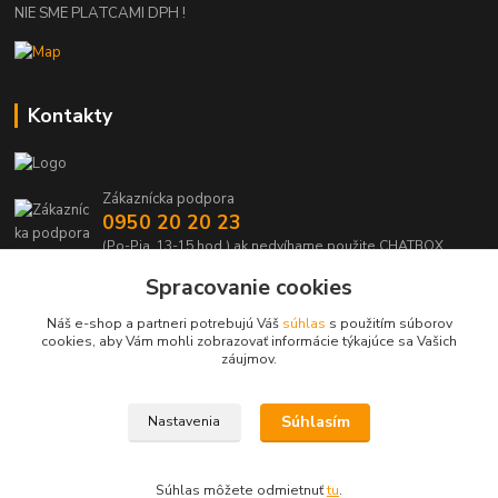
NIE SME PLATCAMI DPH !
Kontakty
Zákaznícka podpora
0950 20 20 23
(Po-Pia, 13-15 hod.) ak nedvíhame použite CHATBOX
Spracovanie cookies
info@kabelmanie.sk
Náš e-shop a partneri potrebujú Váš
súhlas
s použitím súborov
cookies, aby Vám mohli zobrazovať informácie týkajúce sa Vašich
záujmov.
Súhlasím
Nastavenia
Upravit sběr cookies.
Súhlas môžete odmietnuť
tu
.