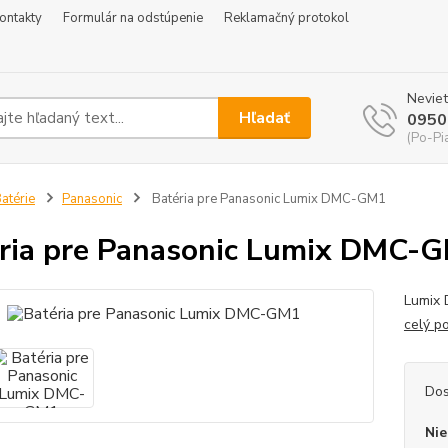
ontakty
Formulár na odstúpenie
Reklamačný protokol
Neviet
Hľadať
0950
(Po-Pi
atérie
Panasonic
Batéria pre Panasonic Lumix DMC-GM1
ria pre Panasonic Lumix DMC-
Lumix 
celý p
Dos
Nie