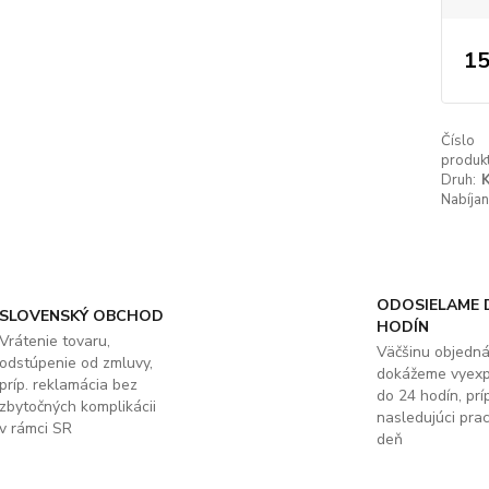
15
Číslo
produkt
Druh:
K
Nabíjan
ODOSIELAME 
SLOVENSKÝ OBCHOD
HODÍN
Vrátenie tovaru,
Väčšinu objedn
odstúpenie od zmluvy,
dokážeme vyex
príp. reklamácia bez
do 24 hodín, príp
zbytočných komplikácii
nasledujúci pra
v rámci SR
deň