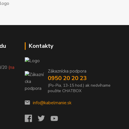
du
Kontakty
8/20
(na
Zákaznícka podpora
0950 20 20 23
(Po-Pia, 13-15 hod.) ak nedvíhame
použite CHATBOX
info@kabelmanie.sk