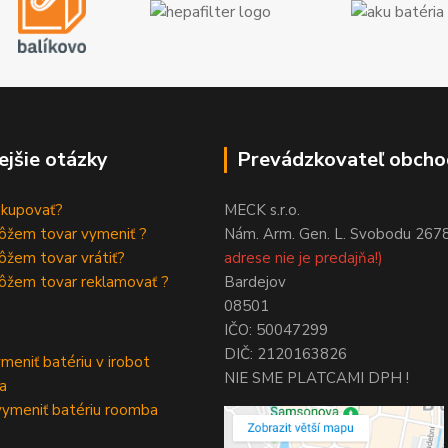
ejšie otázky
Prevádzkovateľ obcho
akupovať?
MECK s.r.o.
ôžem tovar vymeniť ?
Nám. Arm. Gen. L. Svobodu 267
žem tovar vrátiť?
adrese nie je predajňa!)
ôžem tovar reklamovať ?
Bardejov
08501
IČO: 50047299
DIČ: 2120163826
meniť batériu v irobot
NIE SME PLATCAMI DPH !
a
ymeniť batériu roomba