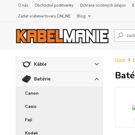
O nás
Obchodné podmienky
Ochrana osobných údajov
K
Zadať vrátenie tovaru ONLINE
Blog
Úvod
B
Káble
Baté
Batérie
Canon
Casio
Fuji
Kodak