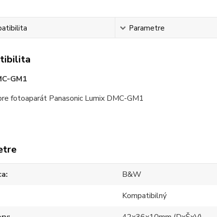
tibilita
Parametre
ibilita
C-GM1
re fotoaparát Panasonic Lumix DMC-GM1
etre
ca
B&W
Kompatibilný