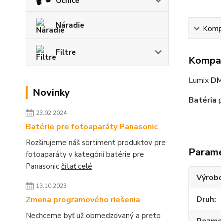
Očnice
Náradie
Kompa
Filtre
Kompat
Lumix
DM
Novinky
Batéria
p
23.02.2024
Batérie pre fotoaparáty Panasonic
Rozširujeme náš sortiment produktov pre
Param
fotoaparáty v kategórií batérie pre
Panasonic
čítať celé
Výrob
13.10.2023
Druh
Zmena programového riešenia
Nechceme byť už obmedzovaný a preto