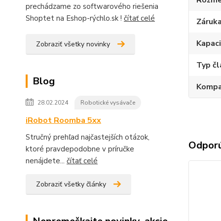
Rozme
prechádzame zo softwarového riešenia
Shoptet na Eshop-rýchlo.sk !
čítať celé
Záruk
Kapac
Zobraziť všetky novinky
Typ č
Blog
Kompat
28.02.2024
Robotické vysávače
iRobot Roomba 5xx
Stručný prehľad najčastejších otázok,
Odpor
ktoré pravdepodobne v príručke
nenájdete...
čítať celé
Zobraziť všetky články