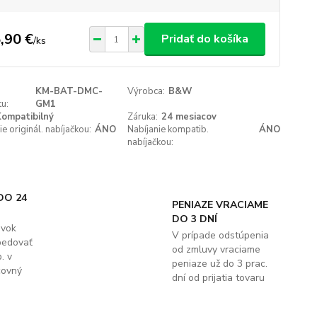
,90 €
Pridať do košíka
/
ks
KM-BAT-DMC-
Výrobca:
B&W
u:
GM1
ompatibilný
Záruka:
24 mesiacov
ie originál. nabíjačkou:
ÁNO
Nabíjanie kompatib.
ÁNO
nabíjačkou:
DO 24
PENIAZE VRACIAME
DO 3 DNÍ
ávok
V prípade odstúpenia
pedovať
od zmluvy vraciame
. v
peniaze už do 3 prac.
covný
dní od prijatia tovaru