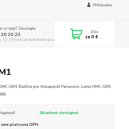
Prihlásenie
e si rady? Zavolajte.
0
ks
 20 20 23
za
0 €
a, 13-15 hod.) ak nedvíhame použite CHATBOX
GM1
DMC-GM1 Batéria pre fotoaparát Panasonic Lumix DMC-GM1
opis
tupnosť:
Skladovo dostupné
 sme platcovia DPH