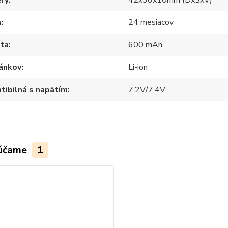
ry
42x36x10mm (DxŠxV)
a
24 mesiacov
ita
600 mAh
lánkov
Li-ion
ibilná s napätím
7.2V/7.4V
účame
1