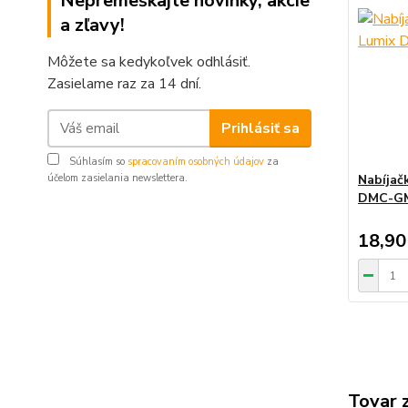
Nepremeškajte novinky, akcie
a zľavy!
Môžete sa kedykoľvek odhlásiť.
Zasielame raz za 14 dní.
Prihlásiť sa
Súhlasím so
spracovaním osobných údajov
za
Nabíjač
účelom zasielania newslettera.
DMC-G
18,90
Tovar 