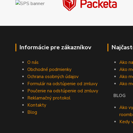
Informácie pre zákazníkov
Najčast
O nás
Ako n
Obchodné podmienky
Ako m
Ochrana osobných údajov
Ako mô
Formulár na odstúpenie od zmluvy
Ako m
Poučenie na odstúpenie od zmluvy
BLOG
Reklamačný protokol
Kontakty
Ako vy
Blog
roomb
Kedy v