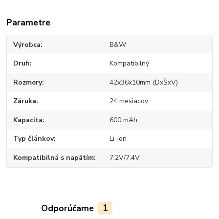
Parametre
Výrobca
B&W
Druh
Kompatibilný
Rozmery
42x36x10mm (DxŠxV)
Záruka
24 mesiacov
Kapacita
600 mAh
Typ článkov
Li-ion
Kompatibilná s napätím
7.2V/7.4V
Odporúčame
1