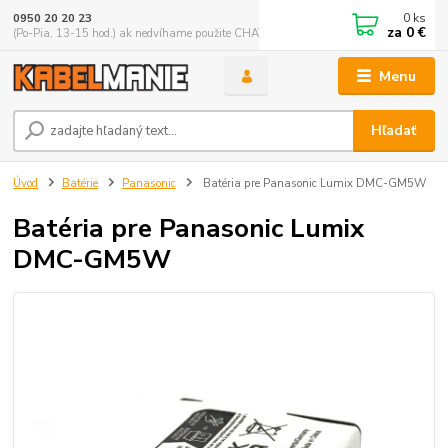
0
ks
0950 20 20 23
za
0 €
(Po-Pia, 13-15 hod.) ak nedvíhame použite CHATBOX
Menu
Hľadať
Úvod
Batérie
Panasonic
Batéria pre Panasonic Lumix DMC-GM5W
Batéria pre Panasonic Lumix
DMC-GM5W