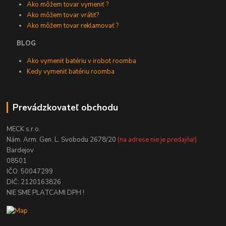
Ako môžem tovar vymeniť ?
Ako môžem tovar vrátiť?
Ako môžem tovar reklamovať ?
BLOG
Ako vymeniť batériu v irobot roomba
Kedy vymeniť batériu roomba
Prevádzkovateľ obchodu
MECK s.r.o.
Nám. Arm. Gen. L. Svobodu 2678/20
(na adrese nie je predajňa!)
Bardejov
08501
IČO: 50047299
DIČ: 2120163826
NIE SME PLATCAMI DPH !