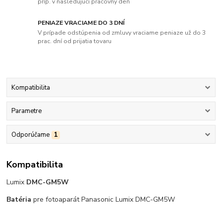
príp. v nasledujúci pracovný deň
PENIAZE VRACIAME DO 3 DNÍ
V prípade odstúpenia od zmluvy vraciame peniaze už do 3
prac. dní od prijatia tovaru
Kompatibilita
Parametre
Odporúčame
1
Kompatibilita
Lumix
DMC-GM5W
Batéria
pre fotoaparát Panasonic Lumix DMC-GM5W