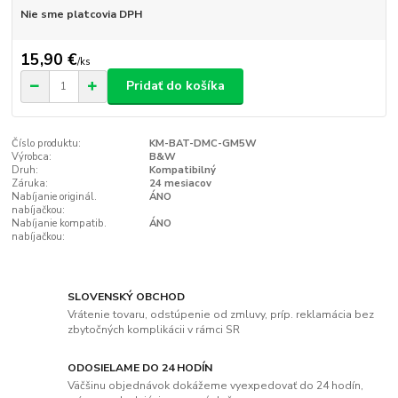
Nie sme platcovia DPH
15,90 €
/
ks
Pridať do košíka
Číslo produktu:
KM-BAT-DMC-GM5W
Výrobca:
B&W
Druh:
Kompatibilný
Záruka:
24 mesiacov
Nabíjanie originál.
ÁNO
nabíjačkou:
Nabíjanie kompatib.
ÁNO
nabíjačkou:
SLOVENSKÝ OBCHOD
Vrátenie tovaru, odstúpenie od zmluvy, príp. reklamácia bez
zbytočných komplikácii v rámci SR
ODOSIELAME DO 24 HODÍN
Väčšinu objednávok dokážeme vyexpedovať do 24 hodín,