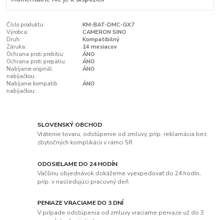
Číslo produktu:
KM-BAT-DMC-GX7
Výrobca:
CAMERON SINO
Druh:
Kompatibilný
Záruka:
24 mesiacov
Ochrana proti prebitiu:
ÁNO
Ochrana proti prepätiu:
ÁNO
Nabíjanie originál.
ÁNO
nabíjačkou:
Nabíjanie kompatib.
ÁNO
nabíjačkou:
SLOVENSKÝ OBCHOD
Vrátenie tovaru, odstúpenie od zmluvy, príp. reklamácia bez
zbytočných komplikácii v rámci SR
ODOSIELAME DO 24 HODÍN
Väčšinu objednávok dokážeme vyexpedovať do 24 hodín,
príp. v nasledujúci pracovný deň
PENIAZE VRACIAME DO 3 DNÍ
V prípade odstúpenia od zmluvy vraciame peniaze už do 3