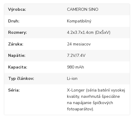
Výrobca
CAMERON SINO
Druh
Kompatibilný
Rozmery
4.2x3.7x1.4cm (DxŠxV)
Záruka
24 mesiacov
Napätie
7.2V/7.4V
Kapacita
980 mAh
Typ článkov
Li-ion
Séria
X-Longer (séria batérií vysokej
kvality, navrhnutá špeciálne
na napájanie špičkových
fotoaparátov).