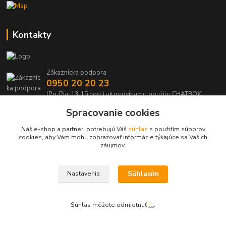
Kontakty
Zákaznícka podpora
0950 20 20 23
(Po-Pia, 13-15 hod.) ak nedvíhame použite CHATBOX
Spracovanie cookies
info@kabelmanie.sk
Náš e-shop a partneri potrebujú Váš
súhlas
s použitím súborov
cookies, aby Vám mohli zobrazovať informácie týkajúce sa Vašich
záujmov.
Súhlasím
Nastavenia
Upravit sběr cookies.
Súhlas môžete odmietnuť
tu
.
Vytvorené na
Eshop-rychlo.sk