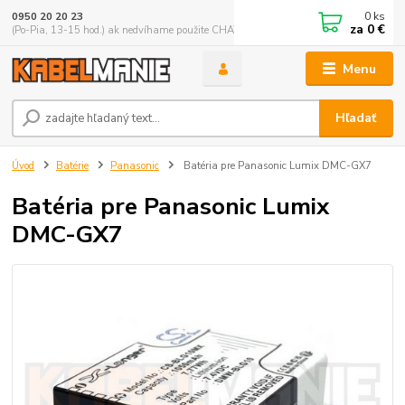
0
ks
0950 20 20 23
za
0 €
(Po-Pia, 13-15 hod.) ak nedvíhame použite CHATBOX
Menu
Hľadať
Úvod
Batérie
Panasonic
Batéria pre Panasonic Lumix DMC-GX7
Batéria pre Panasonic Lumix
DMC-GX7