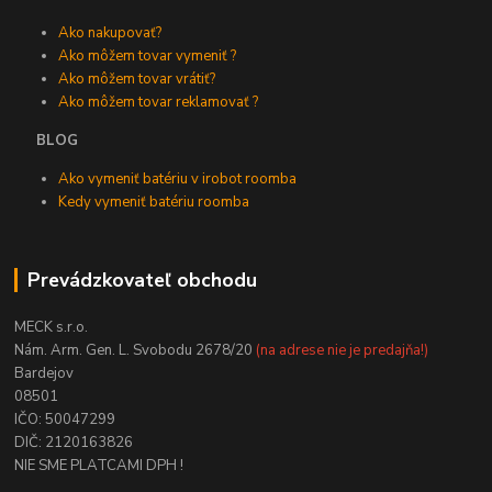
Ako nakupovať?
Ako môžem tovar vymeniť ?
Ako môžem tovar vrátiť?
Ako môžem tovar reklamovať ?
BLOG
Ako vymeniť batériu v irobot roomba
Kedy vymeniť batériu roomba
Prevádzkovateľ obchodu
MECK s.r.o.
Nám. Arm. Gen. L. Svobodu 2678/20
(na adrese nie je predajňa!)
Bardejov
08501
IČO: 50047299
DIČ: 2120163826
NIE SME PLATCAMI DPH !