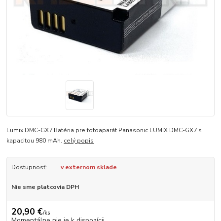
Lumix DMC-GX7 Batéria pre fotoaparát Panasonic LUMIX DMC-GX7 s
kapacitou 980 mAh.
celý popis
Dostupnosť:
v externom sklade
Nie sme platcovia DPH
20,90 €
/
ks
Momentálne nie je k dispozícii