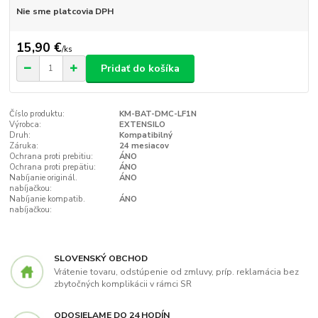
Nie sme platcovia DPH
15,90 €
/
ks
Pridať do košíka
Číslo produktu:
KM-BAT-DMC-LF1N
Výrobca:
EXTENSILO
Druh:
Kompatibilný
Záruka:
24 mesiacov
Ochrana proti prebitiu:
ÁNO
Ochrana proti prepätiu:
ÁNO
Nabíjanie originál.
ÁNO
nabíjačkou:
Nabíjanie kompatib.
ÁNO
nabíjačkou:
SLOVENSKÝ OBCHOD
Vrátenie tovaru, odstúpenie od zmluvy, príp. reklamácia bez
zbytočných komplikácii v rámci SR
ODOSIELAME DO 24 HODÍN