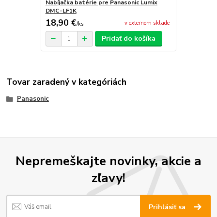
Nabíjačka batérie pre Panasonic Lumix
DMC-LF1K
18,90 €
v externom sklade
/
ks
Pridať do košíka
Tovar zaradený v kategóriách
Panasonic
Nepremeškajte novinky, akcie a
zľavy!
Prihlásiť sa