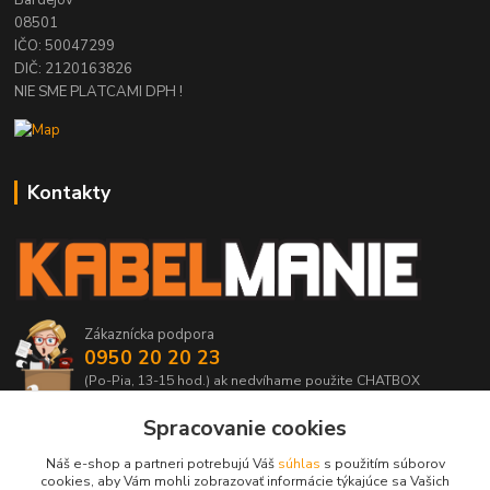
08501
IČO: 50047299
DIČ: 2120163826
NIE SME PLATCAMI DPH !
Kontakty
Zákaznícka podpora
0950 20 20 23
(Po-Pia, 13-15 hod.) ak nedvíhame použite CHATBOX
Spracovanie cookies
info@kabelmanie.sk
Náš e-shop a partneri potrebujú Váš
súhlas
s použitím súborov
cookies, aby Vám mohli zobrazovať informácie týkajúce sa Vašich