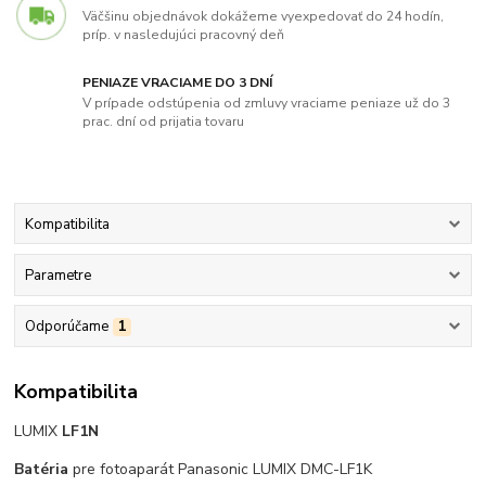
Väčšinu objednávok dokážeme vyexpedovať do 24 hodín,
príp. v nasledujúci pracovný deň
PENIAZE VRACIAME DO 3 DNÍ
V prípade odstúpenia od zmluvy vraciame peniaze už do 3
prac. dní od prijatia tovaru
Kompatibilita
Parametre
Odporúčame
1
Kompatibilita
LUMIX
LF1N
Batéria
pre fotoaparát Panasonic LUMIX DMC-LF1K