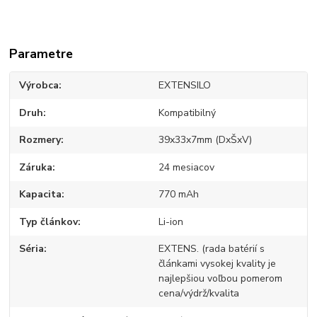
Parametre
Výrobca
EXTENSILO
Druh
Kompatibilný
Rozmery
39x33x7mm (DxŠxV)
Záruka
24 mesiacov
Kapacita
770 mAh
Typ článkov
Li-ion
Séria
EXTENS. (rada batérií s
článkami vysokej kvality je
najlepšiou voľbou pomerom
cena/výdrž/kvalita