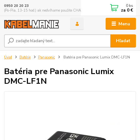
0
ks
0950 20 20 23
za
0 €
(Po-Pia, 13-15 hod.) ak nedvíhame použite CHATBOX
Menu
Hľadať
Úvod
Batérie
Panasonic
Batéria pre Panasonic Lumix DMC-LF1N
Batéria pre Panasonic Lumix
DMC-LF1N