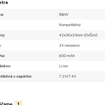
etre
ca
B&W
Kompatibilný
ry
42x36x10mm (DxŠxV)
a
24 mesiacov
ita
600 mAh
lánkov
Li-ion
ibilná s napätím
7.2V/7.4V
účame
1