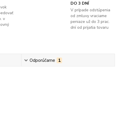
DO 3 DNÍ
ávok
V prípade odstúpenia
pedovať
od zmluvy vraciame
. v
peniaze už do 3 prac.
covný
dní od prijatia tovaru
Odporúčame
1