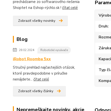
Param
prechádzame zo softwarového riešenia
Shoptet na Eshop-rýchlo.sk !
čítať celé
Výrob
Zobraziť všetky novinky
Druh
Rozme
Blog
Záruk
28.02.2024
Robotické vysávače
Kapac
iRobot Roomba 5xx
Stručný prehľad najčastejších otázok,
Typ č
ktoré pravdepodobne v príručke
nenájdete...
čítať celé
Kompat
Zobraziť všetky články
Nepremeškajte novinky, akcie
Odpor