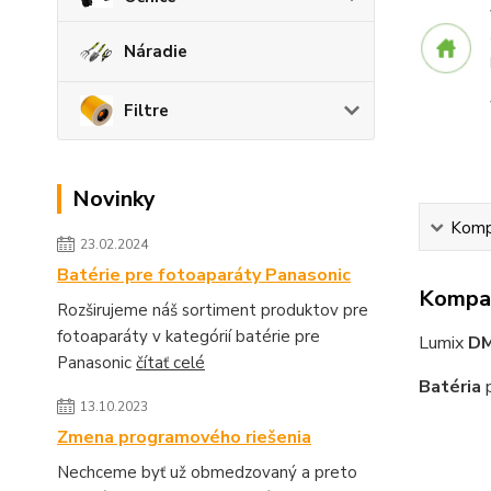
Náradie
Filtre
Novinky
Kompa
23.02.2024
Batérie pre fotoaparáty Panasonic
Kompat
Rozširujeme náš sortiment produktov pre
fotoaparáty v kategórií batérie pre
Lumix
DM
Panasonic
čítať celé
Batéria
p
13.10.2023
Zmena programového riešenia
Nechceme byť už obmedzovaný a preto