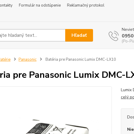
ontakty
Formulár na odstúpenie
Reklamačný protokol
Neviet
Hľadať
0950
(Po-Pi
atérie
Panasonic
Batéria pre Panasonic Lumix DMC-LX10
ria pre Panasonic Lumix DMC-L
Lumix 
celý p
Dos
Nie