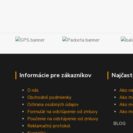
Informácie pre zákazníkov
Najčast
O nás
Ako n
Obchodné podmienky
Ako m
Ochrana osobných údajov
Ako mô
Formulár na odstúpenie od zmluvy
Ako m
Poučenie na odstúpenie od zmluvy
BLOG
Reklamačný protokol