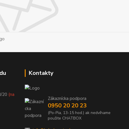
du
Kontakty
8/20
(na
Zákaznícka podpora
0950 20 20 23
(Po-Pia, 13-15 hod.) ak nedvíhame
použite CHATBOX