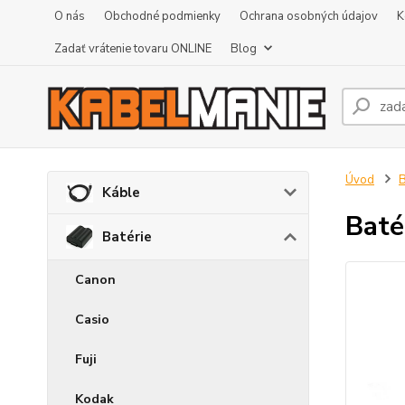
O nás
Obchodné podmienky
Ochrana osobných údajov
K
Zadať vrátenie tovaru ONLINE
Blog
Úvod
B
Káble
Baté
Batérie
Canon
Casio
Fuji
Kodak