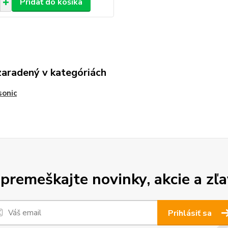
Pridať do košíka
zaradený v kategóriách
sonic
premeškajte novinky, akcie a zľa
Prihlásiť sa