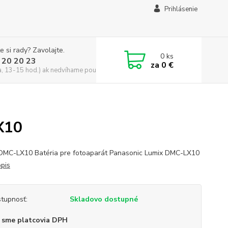
Prihlásenie
e si rady? Zavolajte.
0
ks
 20 20 23
za
0 €
a, 13-15 hod.) ak nedvíhame použite CHATBOX
X10
DMC-LX10 Batéria pre fotoaparát Panasonic Lumix DMC-LX10
opis
tupnosť:
Skladovo dostupné
 sme platcovia DPH