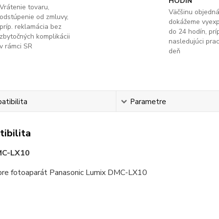
HODÍN
Vrátenie tovaru,
Väčšinu objedn
odstúpenie od zmluvy,
dokážeme vyex
príp. reklamácia bez
do 24 hodín, príp
zbytočných komplikácii
nasledujúci pra
v rámci SR
deň
tibilita
Parametre
ibilita
C-LX10
re fotoaparát Panasonic Lumix DMC-LX10