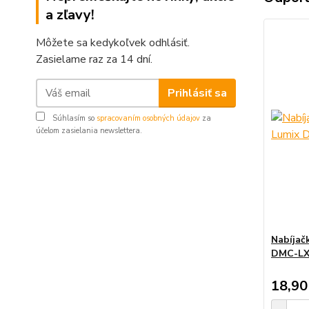
a zľavy!
Môžete sa kedykoľvek odhlásiť.
Zasielame raz za 14 dní.
Prihlásiť sa
Súhlasím so
spracovaním osobných údajov
za
účelom zasielania newslettera.
Nabíjač
DMC-LX
18,90