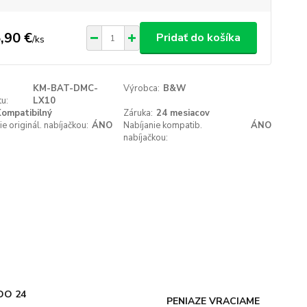
,90 €
Pridať do košíka
/
ks
KM-BAT-DMC-
Výrobca:
B&W
u:
LX10
ompatibilný
Záruka:
24 mesiacov
ie originál. nabíjačkou:
ÁNO
Nabíjanie kompatib.
ÁNO
nabíjačkou:
DO 24
PENIAZE VRACIAME