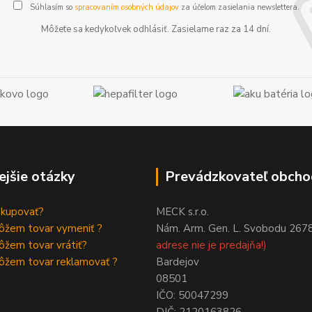
Súhlasím so
spracovaním osobných údajov
za účelom zasielania newslettera.
Môžete sa kedykoľvek odhlásiť. Zasielame raz za 14 dní.
ejšie otázky
Prevádzkovateľ obcho
akupovať?
MECK s.r.o.
ôžem tovar vymeniť ?
Nám. Arm. Gen. L. Svobodu 267
žem tovar vrátiť?
adrese nie je predajňa!)
ôžem tovar reklamovať ?
Bardejov
08501
IČO: 50047299