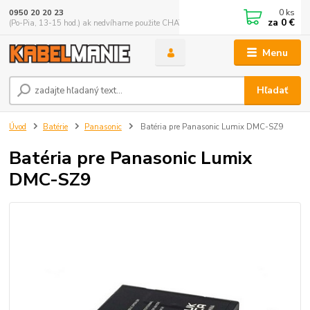
0
ks
0950 20 20 23
za
0 €
(Po-Pia, 13-15 hod.) ak nedvíhame použite CHATBOX
Menu
Hľadať
Úvod
Batérie
Panasonic
Batéria pre Panasonic Lumix DMC-SZ9
Batéria pre Panasonic Lumix
DMC-SZ9