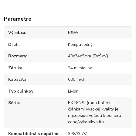
Parametre
Výrobca
B&W
Druh
Kompatibilný
Rozmery
40x34x5mm (DxŠxV)
Záruka
24 mesiacov
Kapacita
600 mAh
Typ článkov
Li-ion
Séria
EXTENS. (rada batérií s
článkami vysokej kvality je
najlepšiou voľbou k pomeru
cena/výkon/kvalita
Kompatibilná s napätím
3.6V/3.7V