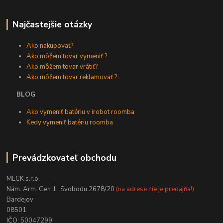
Najčastejšie otázky
Ako nakupovať?
Ako môžem tovar vymeniť ?
Ako môžem tovar vrátiť?
Ako môžem tovar reklamovať ?
BLOG
Ako vymeniť batériu v irobot roomba
Kedy vymeniť batériu roomba
Prevádzkovateľ obchodu
MECK s.r.o.
Nám. Arm. Gen. L. Svobodu 2678/20
(na adrese nie je predajňa!)
Bardejov
08501
IČO: 50047299