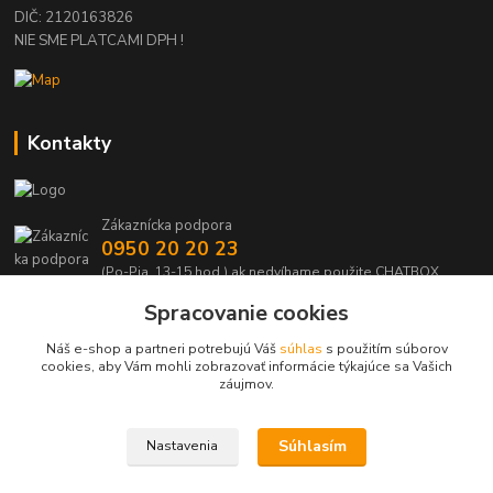
DIČ: 2120163826
NIE SME PLATCAMI DPH !
Kontakty
Zákaznícka podpora
0950 20 20 23
(Po-Pia, 13-15 hod.) ak nedvíhame použite CHATBOX
Spracovanie cookies
info@kabelmanie.sk
Náš e-shop a partneri potrebujú Váš
súhlas
s použitím súborov
cookies, aby Vám mohli zobrazovať informácie týkajúce sa Vašich
záujmov.
Súhlasím
Nastavenia
Upravit sběr cookies.