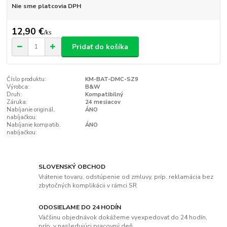
Nie sme platcovia DPH
12,90 €
/
ks
Pridať do košíka
Číslo produktu:
KM-BAT-DMC-SZ9
Výrobca:
B&W
Druh:
Kompatibilný
Záruka:
24 mesiacov
Nabíjanie originál.
ÁNO
nabíjačkou:
Nabíjanie kompatib.
ÁNO
nabíjačkou:
SLOVENSKÝ OBCHOD
Vrátenie tovaru, odstúpenie od zmluvy, príp. reklamácia bez
zbytočných komplikácii v rámci SR
ODOSIELAME DO 24 HODÍN
Väčšinu objednávok dokážeme vyexpedovať do 24 hodín,
príp. v nasledujúci pracovný deň