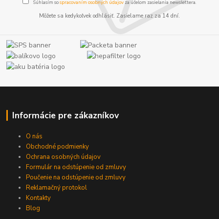
Súhlasím so
spracovaním osobných údajov
za účelom zasielania newslettera.
Môžete sa kedykoľvek odhlásiť. Zasielame raz za 14 dní.
Informácie pre zákazníkov
O nás
Obchodné podmienky
Ochrana osobných údajov
Formulár na odstúpenie od zmluvy
Poučenie na odstúpenie od zmluvy
Reklamačný protokol
Kontakty
Blog