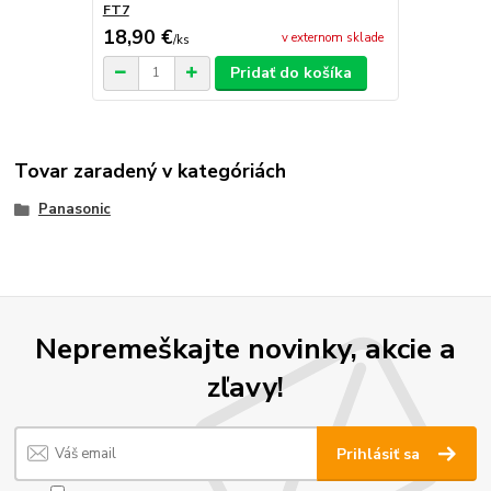
FT7
18,90 €
v externom sklade
/
ks
Pridať do košíka
Tovar zaradený v kategóriách
Panasonic
Nepremeškajte novinky, akcie a
zľavy!
Prihlásiť sa