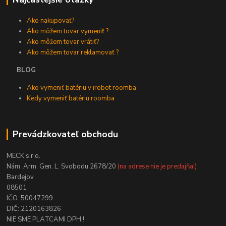
Ako nakupovať?
Ako môžem tovar vymeniť ?
Ako môžem tovar vrátiť?
Ako môžem tovar reklamovať ?
BLOG
Ako vymeniť batériu v irobot roomba
Kedy vymeniť batériu roomba
Prevádzkovateľ obchodu
MECK s.r.o.
Nám. Arm. Gen. L. Svobodu 2678/20
(na adrese nie je predajňa!)
Bardejov
08501
IČO: 50047299
DIČ: 2120163826
NIE SME PLATCAMI DPH !