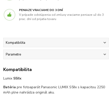
PENIAZE VRACIAME DO 3 DNÍ
V prípade odstúpenia od zmluvy vraciame peniaze už do 3
prac. dní od prijatia tovaru
Kompatibilita
Parametre
Kompatibilita
Lumix
S5IIx
Batéria
pre fotoaparát Panasonic LUMIX S5IIx s kapacitou 2250
mAh plne nahrádza originál aku.