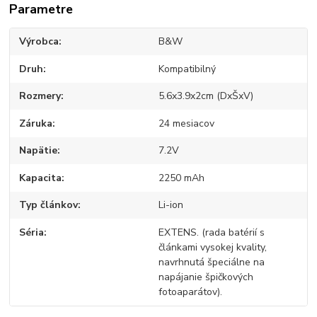
Parametre
Výrobca
B&W
Druh
Kompatibilný
Rozmery
5.6x3.9x2cm (DxŠxV)
Záruka
24 mesiacov
Napätie
7.2V
Kapacita
2250 mAh
Typ článkov
Li-ion
Séria
EXTENS. (rada batérií s
článkami vysokej kvality,
navrhnutá špeciálne na
napájanie špičkových
fotoaparátov).