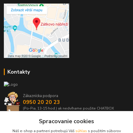
Kontakty
Zákaznícka podpora
0950 20 20 23
(Po-Pia, 13-15 hod.) ak nedvíhame použite CHATBOX
Spracovanie cookies
info@kabelmanie.sk
Náš e-shop a partneri potrebujú Váš
súhlas
s použitím súborov