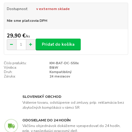
Dostupnosť:
v externom sklade
Nie sme platcovia DPH
29,90 €
/
ks
Pridať do košíka
Číslo produktu:
KM-BAT-DC-S5IIx
Výrobca:
B&W
Druh:
Kompatibilný
Záruka:
24 mesiacov
SLOVENSKÝ OBCHOD
Vrátenie tovaru, odstúpenie od zmluvy, príp. reklamácia bez
zbytočných komplikácii v rámci SR
ODOSIELAME DO 24 HODÍN
Väčšinu objednávok dokážeme vyexpedovať do 24 hodín,
príp. v nasledujúci pracovný deň