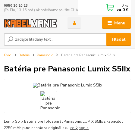
0
ks
0950 20 20 23
za
0 €
(Po-Pia, 13-15 hod.) ak nedvíhame použite CHATBOX
Menu
Hľadať
Úvod
Batérie
Panasonic
Batéria pre Panasonic Lumix S5IIx
Batéria pre Panasonic Lumix S5IIx
Lumix S5IIx Batéria pre fotoaparát Panasonic LUMIX S5IIx s kapacitou
2250 mAh plne nahrádza originál aku.
celý popis