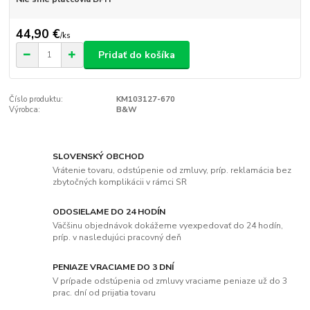
44,90 €
/
ks
Pridať do košíka
Číslo produktu:
KM103127-670
Výrobca:
B&W
SLOVENSKÝ OBCHOD
Vrátenie tovaru, odstúpenie od zmluvy, príp. reklamácia bez
zbytočných komplikácii v rámci SR
ODOSIELAME DO 24 HODÍN
Väčšinu objednávok dokážeme vyexpedovať do 24 hodín,
príp. v nasledujúci pracovný deň
PENIAZE VRACIAME DO 3 DNÍ
V prípade odstúpenia od zmluvy vraciame peniaze už do 3
prac. dní od prijatia tovaru