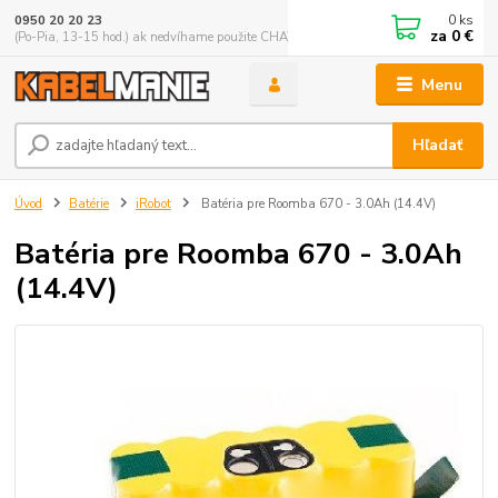
0
ks
0950 20 20 23
za
0 €
(Po-Pia, 13-15 hod.) ak nedvíhame použite CHATBOX
Menu
Hľadať
Úvod
Batérie
iRobot
Batéria pre Roomba 670 - 3.0Ah (14.4V)
Batéria pre Roomba 670 - 3.0Ah
(14.4V)