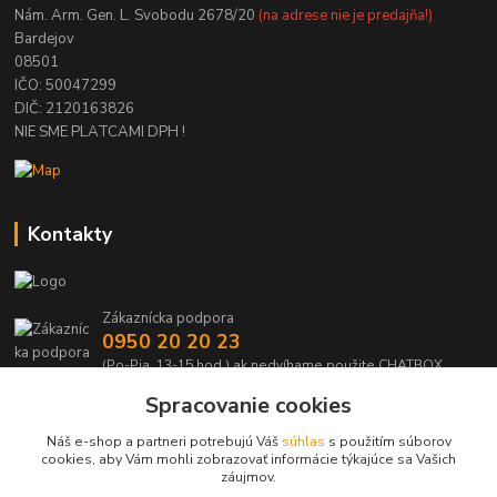
Nám. Arm. Gen. L. Svobodu 2678/20
(na adrese nie je predajňa!)
Bardejov
08501
IČO: 50047299
DIČ: 2120163826
NIE SME PLATCAMI DPH !
Kontakty
Zákaznícka podpora
0950 20 20 23
(Po-Pia, 13-15 hod.) ak nedvíhame použite CHATBOX
Spracovanie cookies
info@kabelmanie.sk
Náš e-shop a partneri potrebujú Váš
súhlas
s použitím súborov
cookies, aby Vám mohli zobrazovať informácie týkajúce sa Vašich
záujmov.