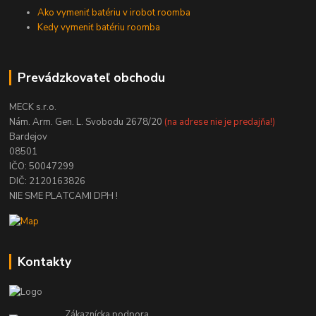
Ako vymeniť batériu v irobot roomba
Kedy vymeniť batériu roomba
Prevádzkovateľ obchodu
MECK s.r.o.
Nám. Arm. Gen. L. Svobodu 2678/20
(na adrese nie je predajňa!)
Bardejov
08501
IČO: 50047299
DIČ: 2120163826
NIE SME PLATCAMI DPH !
Kontakty
Zákaznícka podpora