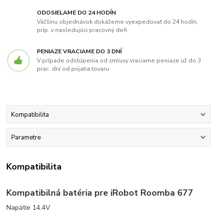
ODOSIELAME DO 24 HODÍN
Väčšinu objednávok dokážeme vyexpedovať do 24 hodín,
príp. v nasledujúci pracovný deň
PENIAZE VRACIAME DO 3 DNÍ
V prípade odstúpenia od zmluvy vraciame peniaze už do 3
prac. dní od prijatia tovaru
Kompatibilita
Parametre
Kompatibilita
Kompatibilná batéria pre iRobot Roomba 677
Napätie 14.4V