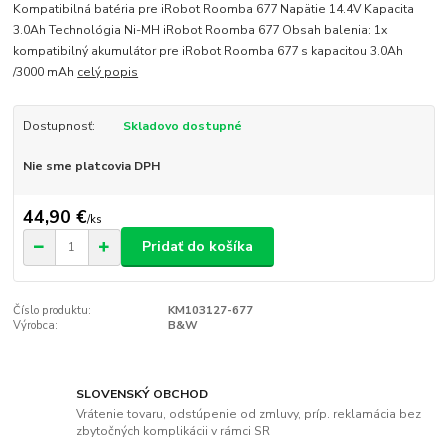
Kompatibilná batéria pre iRobot Roomba 677 Napätie 14.4V Kapacita
3.0Ah Technológia Ni-MH iRobot Roomba 677 Obsah balenia: 1x
kompatibilný akumulátor pre iRobot Roomba 677 s kapacitou 3.0Ah
/3000 mAh
celý popis
Dostupnosť:
Skladovo dostupné
Nie sme platcovia DPH
44,90 €
/
ks
Pridať do košíka
Číslo produktu:
KM103127-677
Výrobca:
B&W
SLOVENSKÝ OBCHOD
Vrátenie tovaru, odstúpenie od zmluvy, príp. reklamácia bez
zbytočných komplikácii v rámci SR