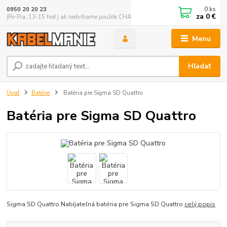
0
ks
0950 20 20 23
za
0 €
(Po-Pia, 13-15 hod.) ak nedvíhame použite CHATBOX
Menu
Hľadať
Úvod
Batérie
Batéria pre Sigma SD Quattro
Batéria pre Sigma SD Quattro
Sigma SD Quattro Nabíjateľná batéria pre Sigma SD Quattro
celý popis