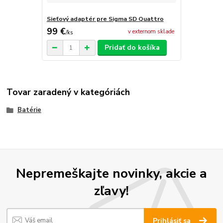
Sieťový adaptér pre Sigma SD Quattro
99 €
v externom sklade
/
ks
Pridať do košíka
Tovar zaradený v kategóriách
Batérie
Nepremeškajte novinky, akcie a
zľavy!
Prihlásiť sa