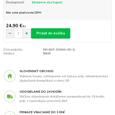
Dostupnosť:
Skladovo dostupné
Nie sme platcovia DPH
24,90 €
/
ks
Pridať do košíka
Číslo produktu:
KM-BAT-SIGMA-SD-Q
Výrobca:
B&W
SLOVENSKÝ OBCHOD
Vrátenie tovaru, odstúpenie od zmluvy, príp. reklamácia bez
zbytočných komplikácii v rámci SR
ODOSIELAME DO 24 HODÍN
Väčšinu objednávok dokážeme vyexpedovať do 24 hodín,
príp. v nasledujúci pracovný deň
PENIAZE VRACIAME DO 3 DNÍ