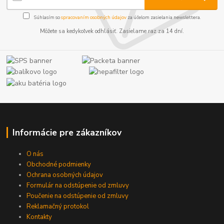
Súhlasím so
spracovaním osobných údajov
za účelom zasielania newslettera.
Môžete sa kedykoľvek odhlásiť. Zasielame raz za 14 dní.
Informácie pre zákazníkov
O nás
Obchodné podmienky
Ochrana osobných údajov
Formulár na odstúpenie od zmluvy
Poučenie na odstúpenie od zmluvy
Reklamačný protokol
Kontakty