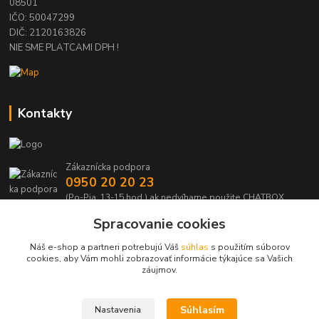
08501
IČO: 50047299
DIČ: 2120163826
NIE SME PLATCAMI DPH !
Kontakty
Zákaznícka podpora
0950 20 20 23
(Po-Pia, 13-15 hod.) ak nedvíhame použite CHATBOX
Spracovanie cookies
info@kabelmanie.sk
Náš e-shop a partneri potrebujú Váš
súhlas
s použitím súborov
cookies, aby Vám mohli zobrazovať informácie týkajúce sa Vašich
záujmov.
Súhlasím
Nastavenia