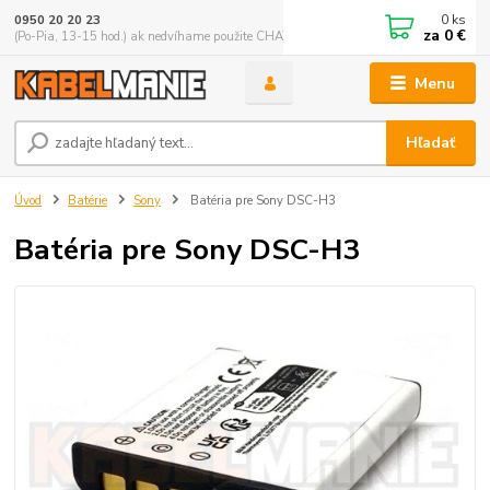
0
ks
0950 20 20 23
za
0 €
(Po-Pia, 13-15 hod.) ak nedvíhame použite CHATBOX
Menu
Hľadať
Úvod
Batérie
Sony
Batéria pre Sony DSC-H3
Batéria pre Sony DSC-H3