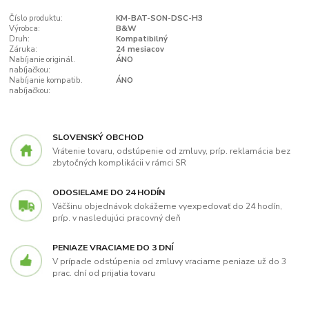
Číslo produktu:
KM-BAT-SON-DSC-H3
Výrobca:
B&W
Druh:
Kompatibilný
Záruka:
24 mesiacov
Nabíjanie originál.
ÁNO
nabíjačkou:
Nabíjanie kompatib.
ÁNO
nabíjačkou:
SLOVENSKÝ OBCHOD
Vrátenie tovaru, odstúpenie od zmluvy, príp. reklamácia bez
zbytočných komplikácii v rámci SR
ODOSIELAME DO 24 HODÍN
Väčšinu objednávok dokážeme vyexpedovať do 24 hodín,
príp. v nasledujúci pracovný deň
PENIAZE VRACIAME DO 3 DNÍ
V prípade odstúpenia od zmluvy vraciame peniaze už do 3
prac. dní od prijatia tovaru