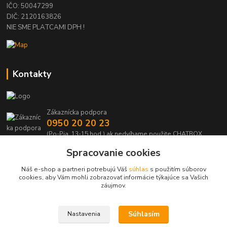
IČO: 50047299
DIČ: 2120163826
NIE SME PLATCAMI DPH !
Kontakty
Zákaznícka podpora
0950 20 20 23
(Po-Pia, 13-15 hod.) ak nedvíhame použite CHATBOX
Spracovanie cookies
info@kabelmanie.sk
Náš e-shop a partneri potrebujú Váš
súhlas
s použitím súborov
cookies, aby Vám mohli zobrazovať informácie týkajúce sa Vašich
záujmov.
Súhlasím
Nastavenia
Upravit sběr cookies.