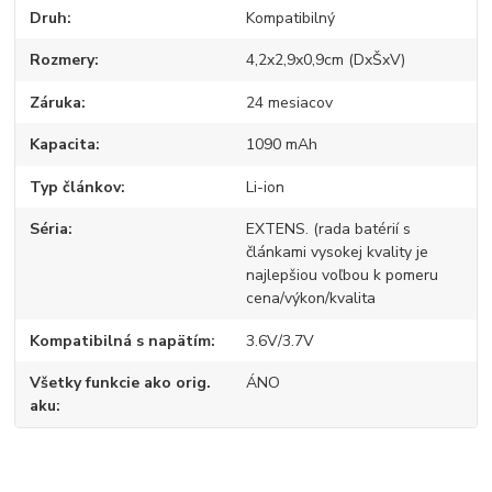
Druh
Kompatibilný
Rozmery
4,2x2,9x0,9cm (DxŠxV)
Záruka
24 mesiacov
Kapacita
1090 mAh
Typ článkov
Li-ion
Séria
EXTENS. (rada batérií s
článkami vysokej kvality je
najlepšiou voľbou k pomeru
cena/výkon/kvalita
Kompatibilná s napätím
3.6V/3.7V
Všetky funkcie ako orig.
ÁNO
aku