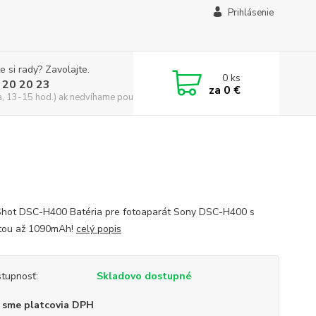
Prihlásenie
e si rady? Zavolajte.
0
ks
 20 20 23
za
0 €
a, 13-15 hod.) ak nedvíhame použite CHATBOX
hot DSC-H400 Batéria pre fotoaparát Sony DSC-H400 s
tou až 1090mAh!
celý popis
tupnosť:
Skladovo dostupné
 sme platcovia DPH