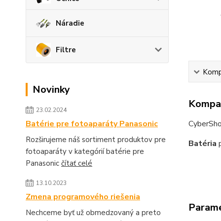
Náradie
Filtre
Kompa
Novinky
Kompat
23.02.2024
CyberSh
Batérie pre fotoaparáty Panasonic
Rozširujeme náš sortiment produktov pre
Batéria
p
fotoaparáty v kategórií batérie pre
Panasonic
čítať celé
13.10.2023
Zmena programového riešenia
Param
Nechceme byť už obmedzovaný a preto