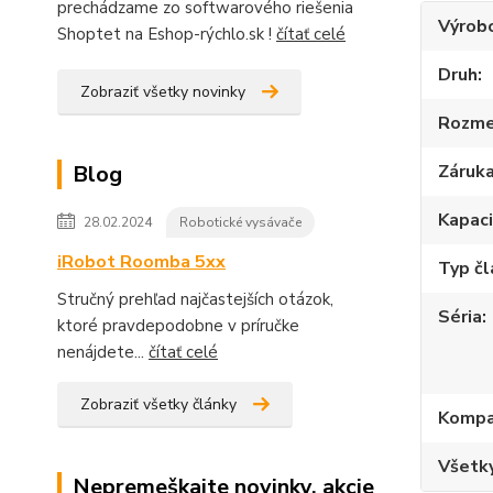
prechádzame zo softwarového riešenia
Výrob
Shoptet na Eshop-rýchlo.sk !
čítať celé
Druh
Zobraziť všetky novinky
Rozme
Záruk
Blog
Kapac
28.02.2024
Robotické vysávače
iRobot Roomba 5xx
Typ č
Stručný prehľad najčastejších otázok,
Séria
ktoré pravdepodobne v príručke
nenájdete...
čítať celé
Zobraziť všetky články
Kompat
Všetky
Nepremeškajte novinky, akcie