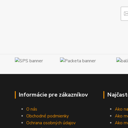
Informácie pre zákazníkov
Najčast
O nás
Ako n
Obchodné podmienky
Ako m
Ochrana osobných údajov
Ako mô