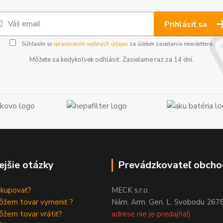
Prihlásiť sa
Súhlasím so
spracovaním osobných údajov
za účelom zasielania newslettera.
Môžete sa kedykoľvek odhlásiť. Zasielame raz za 14 dní.
ejšie otázky
Prevádzkovateľ obcho
akupovať?
MECK s.r.o.
ôžem tovar vymeniť ?
Nám. Arm. Gen. L. Svobodu 267
žem tovar vrátiť?
adrese nie je predajňa!)