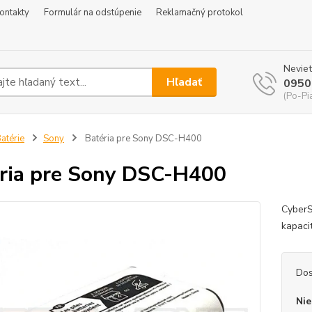
ontakty
Formulár na odstúpenie
Reklamačný protokol
Neviet
Hľadať
0950
(Po-Pi
atérie
Sony
Batéria pre Sony DSC-H400
ria pre Sony DSC-H400
CyberS
kapaci
Dos
Nie