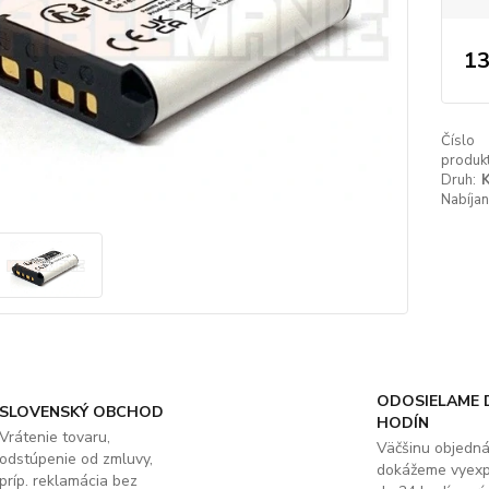
13
Číslo
produkt
Druh:
K
Nabíjan
ODOSIELAME 
SLOVENSKÝ OBCHOD
HODÍN
Vrátenie tovaru,
Väčšinu objedn
odstúpenie od zmluvy,
dokážeme vyex
príp. reklamácia bez