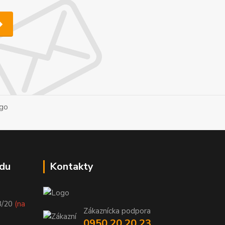
du
Kontakty
8/20
(na
Zákaznícka podpora
0950 20 20 23