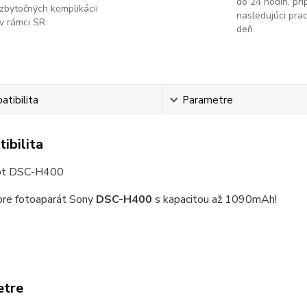
do 24 hodín, príp
zbytočných komplikácii
nasledujúci pra
v rámci SR
deň
tibilita
Parametre
ibilita
ot DSC-H400
re fotoaparát Sony
DSC-H400
s kapacitou až 1090mAh!
etre