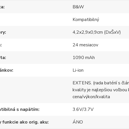
ca
B&W
Kompatibilný
ry
4,2x2,9x0,9cm (DxŠxV)
a
24 mesiacov
ita
1090 mAh
lánkov
Li-ion
EXTENS. (rada batérií s člá
kvality je najlepšiou voľbou
cena/výkon/kvalita
ibilná s napätím
3.6V/3.7V
 funkcie ako orig. aku
ÁNO