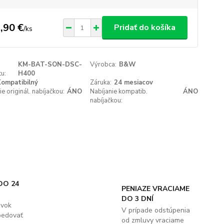
,90 €
Pridať do košíka
/
ks
KM-BAT-SON-DSC-
Výrobca:
B&W
u:
H400
ompatibilný
Záruka:
24 mesiacov
ie originál. nabíjačkou:
ÁNO
Nabíjanie kompatib.
ÁNO
nabíjačkou:
DO 24
PENIAZE VRACIAME
DO 3 DNÍ
ávok
V prípade odstúpenia
pedovať
od zmluvy vraciame