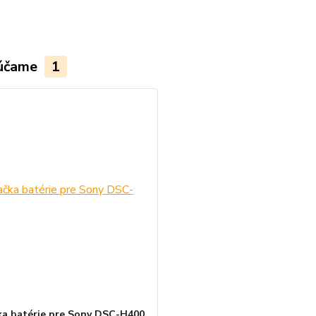
účame
1
ka batérie pre Sony DSC-H400