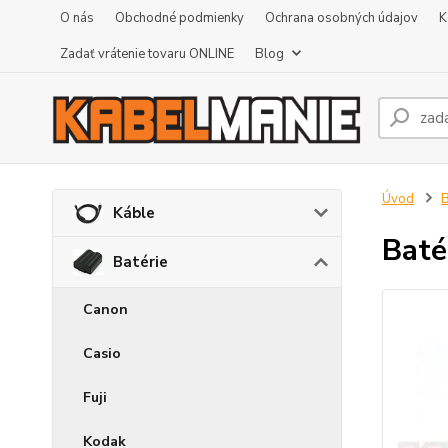
O nás
Obchodné podmienky
Ochrana osobných údajov
K
Zadať vrátenie tovaru ONLINE
Blog
Úvod
B
Káble
Baté
Batérie
Canon
Casio
Fuji
Kodak