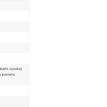
nkami vysokej
 k pomeru