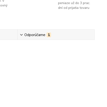
. v
peniaze už do 3 prac.
covný
dní od prijatia tovaru
Odporúčame
1