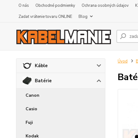
O nás
Obchodné podmienky
Ochrana osobných údajov
K
Zadať vrátenie tovaru ONLINE
Blog
Úvod
B
Káble
Baté
Batérie
Canon
Casio
Fuji
Kodak