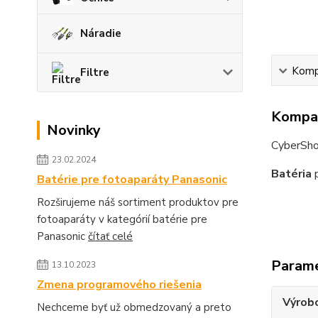
Náradie
Kompa
Filtre
Kompat
Novinky
CyberSh
23.02.2024
Batéria
p
Batérie pre fotoaparáty Panasonic
Rozširujeme náš sortiment produktov pre
fotoaparáty v kategórií batérie pre
Panasonic
čítať celé
Param
13.10.2023
Zmena programového riešenia
Výrob
Nechceme byť už obmedzovaný a preto