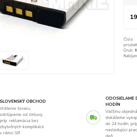
19
Číslo
produkt
Druh:
K
Nabíjan
ODOSIELAME 
SLOVENSKÝ OBCHOD
HODÍN
Vrátenie tovaru,
Väčšinu objedn
odstúpenie od zmluvy,
dokážeme vyex
príp. reklamácia bez
do 24 hodín, príp
zbytočných komplikácii
nasledujúci pra
v rámci SR
deň