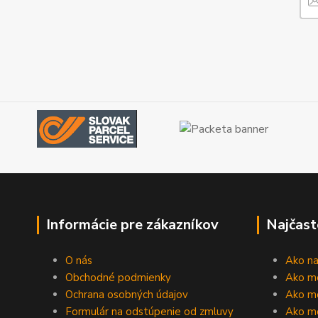
Informácie pre zákazníkov
Najčast
O nás
Ako n
Obchodné podmienky
Ako m
Ochrana osobných údajov
Ako mô
Formulár na odstúpenie od zmluvy
Ako m