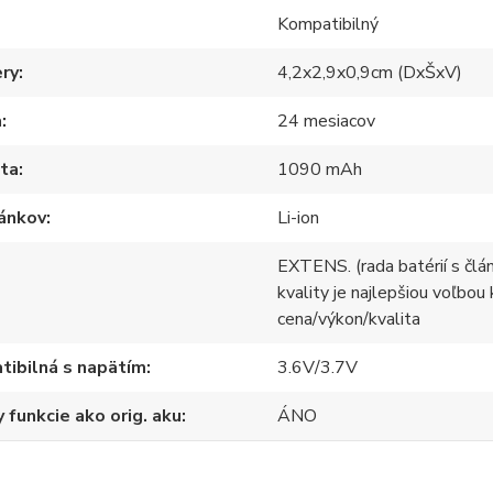
Kompatibilný
ry
4,2x2,9x0,9cm (DxŠxV)
a
24 mesiacov
ita
1090 mAh
lánkov
Li-ion
EXTENS. (rada batérií s člá
kvality je najlepšiou voľbou
cena/výkon/kvalita
ibilná s napätím
3.6V/3.7V
 funkcie ako orig. aku
ÁNO