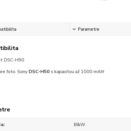
tibilita
Parametre
ibilita
ot DSC-H50
re foto. Sony
DSC-H50
s kapacitou až 1000 mAh!
etre
ca
B&W