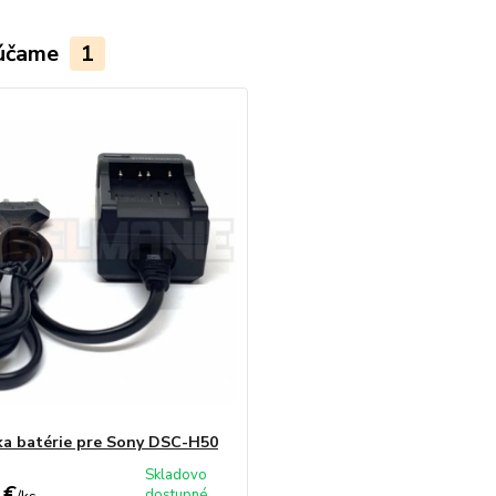
účame
1
ka batérie pre Sony DSC-H50
Skladovo
 €
dostupné