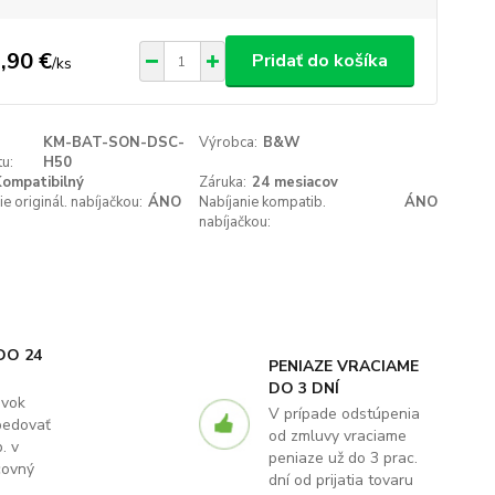
,90 €
Pridať do košíka
/
ks
KM-BAT-SON-DSC-
Výrobca:
B&W
u:
H50
ompatibilný
Záruka:
24 mesiacov
ie originál. nabíjačkou:
ÁNO
Nabíjanie kompatib.
ÁNO
nabíjačkou:
DO 24
PENIAZE VRACIAME
DO 3 DNÍ
ávok
V prípade odstúpenia
pedovať
od zmluvy vraciame
. v
peniaze už do 3 prac.
covný
dní od prijatia tovaru