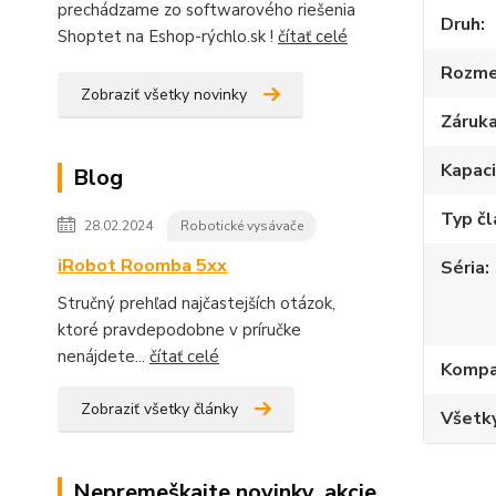
prechádzame zo softwarového riešenia
Druh
Shoptet na Eshop-rýchlo.sk !
čítať celé
Rozme
Zobraziť všetky novinky
Záruk
Kapac
Blog
Typ č
28.02.2024
Robotické vysávače
iRobot Roomba 5xx
Séria
Stručný prehľad najčastejších otázok,
ktoré pravdepodobne v príručke
nenájdete...
čítať celé
Kompat
Zobraziť všetky články
Všetky
Nepremeškajte novinky, akcie