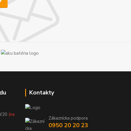
du
Kontakty
8/20
(na
Zákaznícka podpora
0950 20 20 23