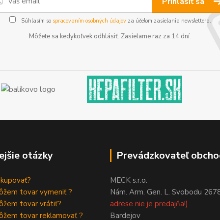
Prihlásiť sa
Súhlasím so
spracovaním osobných údajov
za účelom zasielania newslettera.
Môžete sa kedykoľvek odhlásiť. Zasielame raz za 14 dní.
ejšie otázky
Prevádzkovateľ obcho
akupovať?
MECK s.r.o.
ôžem tovar vymeniť ?
Nám. Arm. Gen. L. Svobodu 267
žem tovar vrátiť?
adrese nie je predajňa!)
ôžem tovar reklamovať ?
Bardejov