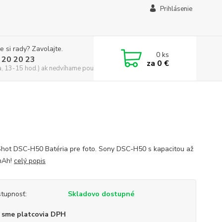
Prihlásenie
e si rady? Zavolajte.
0
ks
 20 20 23
za
0 €
a, 13-15 hod.) ak nedvíhame použite CHATBOX
hot DSC-H50 Batéria pre foto. Sony DSC-H50 s kapacitou až
mAh!
celý popis
tupnosť:
Skladovo dostupné
 sme platcovia DPH