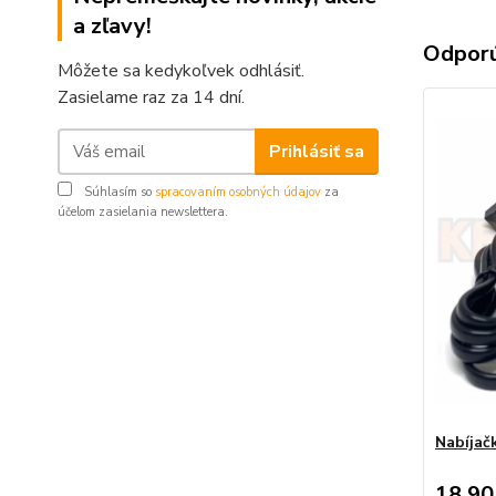
a zľavy!
Odpor
Môžete sa kedykoľvek odhlásiť.
Zasielame raz za 14 dní.
Prihlásiť sa
Súhlasím so
spracovaním osobných údajov
za
účelom zasielania newslettera.
Nabíjač
18,90