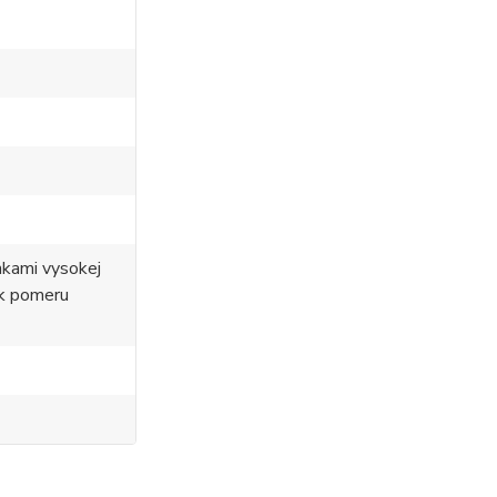
nkami vysokej
 k pomeru