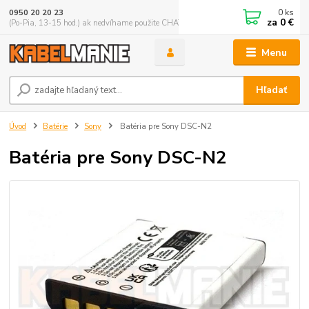
0
ks
0950 20 20 23
za
0 €
(Po-Pia, 13-15 hod.) ak nedvíhame použite CHATBOX
Menu
Hľadať
Úvod
Batérie
Sony
Batéria pre Sony DSC-N2
Batéria pre Sony DSC-N2