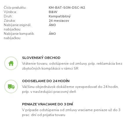
Číslo produktu:
KM-BAT-SON-DSC-N2
Výrobca:
B&W
Druh:
Kompatibilný
Záruka:
24 mesiacov
Nabíjanie originál.
ÁNO
nabíjačkou:
Nabíjanie kompatib.
ÁNO
nabíjačkou:
SLOVENSKÝ OBCHOD
Vrátenie tovaru, odstúpenie od zmluvy, príp. reklamácia bez
zbytočných komplikácii v rámci SR
ODOSIELAME DO 24 HODÍN
Väčšinu objednávok dokážeme vyexpedovať do 24 hodín,
príp. v nasledujúci pracovný deň
PENIAZE VRACIAME DO 3 DNÍ
V prípade odstúpenia od zmluvy vraciame peniaze už do 3
prac. dní od prijatia tovaru