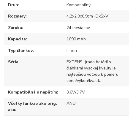
Druh
Kompatibilný
Rozmery
4,2x2,9x0,9cm (DxŠxV)
Záruka
24 mesiacov
Kapacita
1090 mAh
Typ článkov
Li-ion
Séria
EXTENS. (rada batérií s
článkami vysokej kvality je
najlepšiou voľbou k pomeru
cena/výkon/kvalita
Kompatibilná s napätím
3.6V/3.7V
Všetky funkcie ako orig.
ÁNO
aku