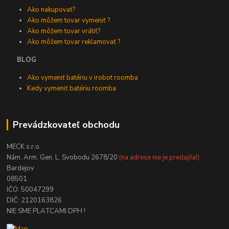
Ako nakupovať?
Ako môžem tovar vymeniť ?
Ako môžem tovar vrátiť?
Ako môžem tovar reklamovať ?
BLOG
Ako vymeniť batériu v irobot roomba
Kedy vymeniť batériu roomba
Prevádzkovateľ obchodu
MECK s.r.o.
Nám. Arm. Gen. L. Svobodu 2678/20
(na adrese nie je predajňa!)
Bardejov
08501
IČO: 50047299
DIČ: 2120163826
NIE SME PLATCAMI DPH !