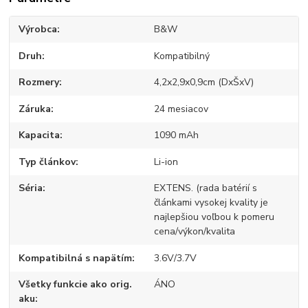
Výrobca
B&W
Druh
Kompatibilný
Rozmery
4,2x2,9x0,9cm (DxŠxV)
Záruka
24 mesiacov
Kapacita
1090 mAh
Typ článkov
Li-ion
Séria
EXTENS. (rada batérií s
článkami vysokej kvality je
najlepšiou voľbou k pomeru
cena/výkon/kvalita
Kompatibilná s napätím
3.6V/3.7V
Všetky funkcie ako orig.
ÁNO
aku