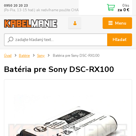
0
ks
0950 20 20 23
za
0 €
(Po-Pia, 13-15 hod.) ak nedvíhame použite CHATBOX
Menu
Hľadať
Úvod
Batérie
Sony
Batéria pre Sony DSC-RX100
Batéria pre Sony DSC-RX100