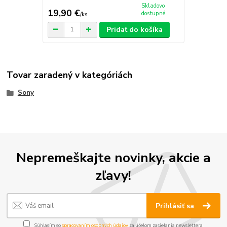
Skladovo
19,90 €
dostupné
/
ks
Pridať do košíka
Tovar zaradený v kategóriách
Sony
Nepremeškajte novinky, akcie a
zľavy!
Prihlásiť sa
Súhlasím so
spracovaním osobných údajov
za účelom zasielania newslettera.