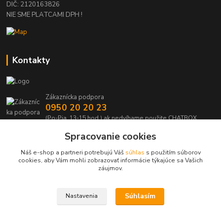
DIČ: 2120163826
NIE SME PLATCAMI DPH !
Kontakty
Zákaznícka podpora
0950 20 20 23
(Po-Pia, 13-15 hod.) ak nedvíhame použite CHATBOX
Spracovanie cookies
info@kabelmanie.sk
Náš e-shop a partneri potrebujú Váš
súhlas
s použitím súborov
cookies, aby Vám mohli zobrazovať informácie týkajúce sa Vašich
záujmov.
Súhlasím
Nastavenia
Upravit sběr cookies.