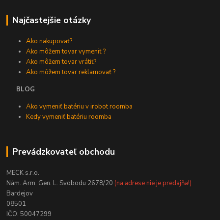
Najčastejšie otázky
Ako nakupovať?
Ako môžem tovar vymeniť ?
Ako môžem tovar vrátiť?
Ako môžem tovar reklamovať ?
BLOG
Ako vymeniť batériu v irobot roomba
Kedy vymeniť batériu roomba
Prevádzkovateľ obchodu
MECK s.r.o.
Nám. Arm. Gen. L. Svobodu 2678/20
(na adrese nie je predajňa!)
Bardejov
08501
IČO: 50047299