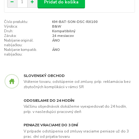
Pridať do košíka
Číslo produktu:
KM-BAT-SON-DSC-RX100
Výrobca:
B&W
Druh:
Kompatibilný
Záruka:
24 mesiacov
Nabíjanie originál.
ÁNO
nabíjačkou:
Nabíjanie kompatib.
ÁNO
nabíjačkou:
SLOVENSKÝ OBCHOD
Vrátenie tovaru, odstúpenie od zmluvy, príp. reklamácia bez
zbytočných komplikácii v rámci SR
ODOSIELAME DO 24 HODÍN
Väčšinu objednávok dokážeme vyexpedovať do 24 hodín,
príp. v nasledujúci pracovný deň
PENIAZE VRACIAME DO 3 DNÍ
V prípade odstúpenia od zmluvy vraciame peniaze už do 3
prac. dní od prijatia tovaru