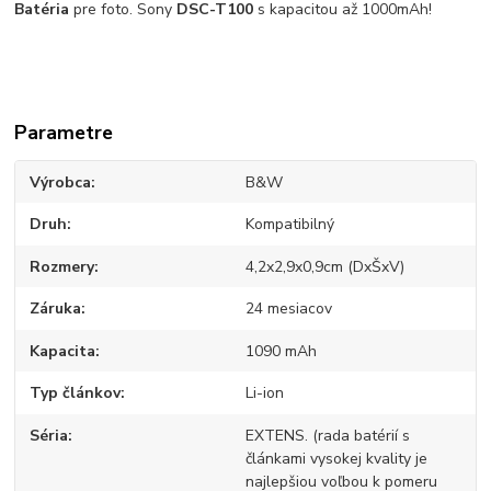
Batéria
pre foto. Sony
DSC-T100
s kapacitou až 1000mAh!
Parametre
Výrobca
B&W
Druh
Kompatibilný
Rozmery
4,2x2,9x0,9cm (DxŠxV)
Záruka
24 mesiacov
Kapacita
1090 mAh
Typ článkov
Li-ion
Séria
EXTENS. (rada batérií s
článkami vysokej kvality je
najlepšiou voľbou k pomeru