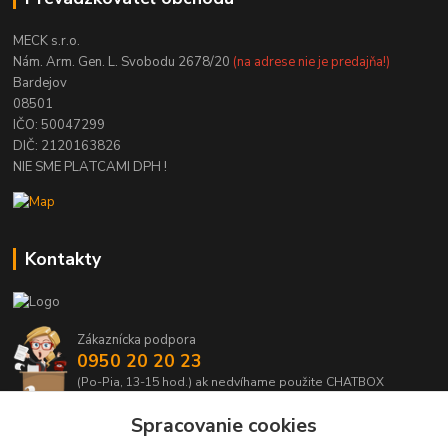
MECK s.r.o.
Nám. Arm. Gen. L. Svobodu 2678/20
(na adrese nie je predajňa!)
Bardejov
08501
IČO: 50047299
DIČ: 2120163826
NIE SME PLATCAMI DPH !
Kontakty
Zákaznícka podpora
0950 20 20 23
(Po-Pia, 13-15 hod.) ak nedvíhame použite CHATBOX
Spracovanie cookies
info@kabelmanie.sk