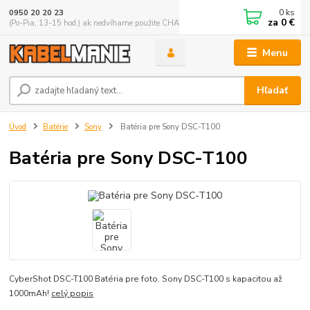
0
ks
0950 20 20 23
za
0 €
(Po-Pia, 13-15 hod.) ak nedvíhame použite CHATBOX
Menu
Hľadať
Úvod
Batérie
Sony
Batéria pre Sony DSC-T100
Batéria pre Sony DSC-T100
CyberShot DSC-T100 Batéria pre foto. Sony DSC-T100 s kapacitou až
1000mAh!
celý popis