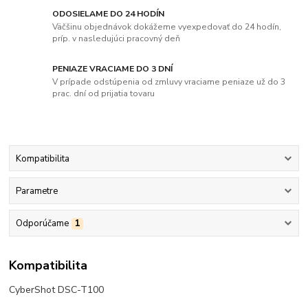
ODOSIELAME DO 24 HODÍN
Väčšinu objednávok dokážeme vyexpedovať do 24 hodín,
príp. v nasledujúci pracovný deň
PENIAZE VRACIAME DO 3 DNÍ
V prípade odstúpenia od zmluvy vraciame peniaze už do 3
prac. dní od prijatia tovaru
Kompatibilita
Parametre
Odporúčame
1
Kompatibilita
CyberShot DSC-T100