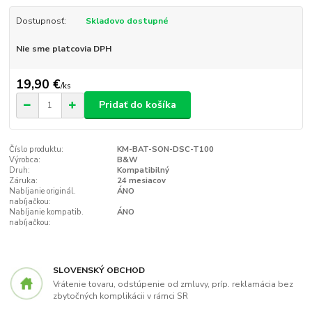
Dostupnosť:
Skladovo dostupné
Nie sme platcovia DPH
19,90 €
/
ks
Pridať do košíka
Číslo produktu:
KM-BAT-SON-DSC-T100
Výrobca:
B&W
Druh:
Kompatibilný
Záruka:
24 mesiacov
Nabíjanie originál.
ÁNO
nabíjačkou:
Nabíjanie kompatib.
ÁNO
nabíjačkou:
SLOVENSKÝ OBCHOD
Vrátenie tovaru, odstúpenie od zmluvy, príp. reklamácia bez
zbytočných komplikácii v rámci SR