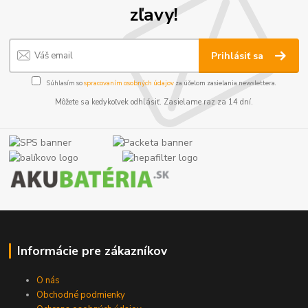
zľavy!
Prihlásiť sa
Súhlasím so
spracovaním osobných údajov
za účelom zasielania newslettera.
Môžete sa kedykoľvek odhlásiť. Zasielame raz za 14 dní.
Informácie pre zákazníkov
O nás
Obchodné podmienky